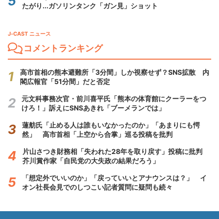
たがり...ガソリンタンク「ガン見」ショット
J-CAST ニュース
コメントランキング
高市首相の熊本避難所「3分間」しか視察せず？SNS拡散 内
閣広報官「51分間」だと否定
元文科事務次官・前川喜平氏「熊本の体育館にクーラーをつ
けろ！」訴えにSNSあきれ「ブーメランでは」
蓮舫氏「止める人は誰もいなかったのか」「あまりにも愕
然」 高市首相「上空から合掌」巡る投稿を批判
片山さつき財務相「失われた28年を取り戻す」投稿に批判
芥川賞作家「自民党の大失政の結果だろう」
「想定外でいいのか」「戻っていいとアナウンスは？」 イ
オン社長会見でのしつこい記者質問に疑問も続々