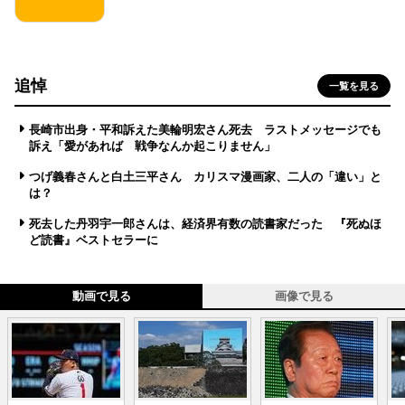
追悼
一覧を見る
長崎市出身・平和訴えた美輪明宏さん死去 ラストメッセージでも
訴え「愛があれば 戦争なんか起こりません」
つげ義春さんと白土三平さん カリスマ漫画家、二人の「違い」と
は？
死去した丹羽宇一郎さんは、経済界有数の読書家だった 『死ぬほ
ど読書』ベストセラーに
動画で見る
画像で見る