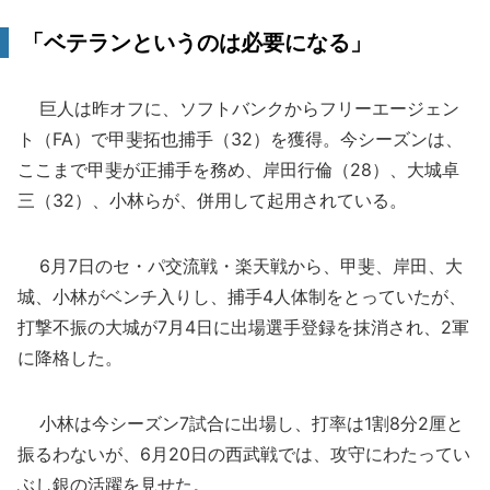
「ベテランというのは必要になる」
巨人は昨オフに、ソフトバンクからフリーエージェン
ト（FA）で甲斐拓也捕手（32）を獲得。今シーズンは、
ここまで甲斐が正捕手を務め、岸田行倫（28）、大城卓
三（32）、小林らが、併用して起用されている。
6月7日のセ・パ交流戦・楽天戦から、甲斐、岸田、大
城、小林がベンチ入りし、捕手4人体制をとっていたが、
打撃不振の大城が7月4日に出場選手登録を抹消され、2軍
に降格した。
小林は今シーズン7試合に出場し、打率は1割8分2厘と
振るわないが、6月20日の西武戦では、攻守にわたってい
ぶし銀の活躍を見せた。