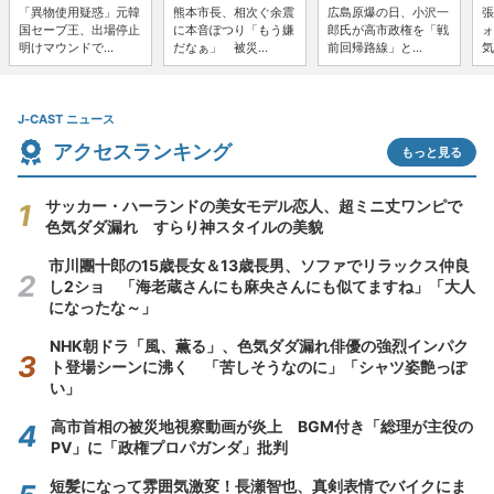
「異物使用疑惑」元韓
熊本市長、相次ぐ余震
広島原爆の日、小沢一
張
国セーブ王、出場停止
に本音ぽつり「もう嫌
郎氏が高市政権を「戦
ォ
明けマウンドで...
だなぁ」 被災...
前回帰路線」と...
気
J-CAST ニュース
アクセスランキング
もっと見る
サッカー・ハーランドの美女モデル恋人、超ミニ丈ワンピで
色気ダダ漏れ すらり神スタイルの美貌
市川團十郎の15歳長女＆13歳長男、ソファでリラックス仲良
し2ショ 「海老蔵さんにも麻央さんにも似てますね」「大人
になったな～」
NHK朝ドラ「風、薫る」、色気ダダ漏れ俳優の強烈インパク
ト登場シーンに沸く 「苦しそうなのに」「シャツ姿艶っぽ
い」
高市首相の被災地視察動画が炎上 BGM付き「総理が主役の
PV」に「政権プロパガンダ」批判
短髪になって雰囲気激変！長瀬智也、真剣表情でバイクにま