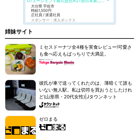
UTエージェント株式会社AGT西日本第二CU
大分県 宇佐市
時給1,550円
正社員 / 派遣社員
スポンサー：求人ボックス
姉妹サイト
ミセスドーナツ全4種を実食レビュー!可愛さ
も食べ応えもばっちりで大満足。
彼氏が車で送ってくれたのは、薄暗くて誰も
いない無人駅。私は切符を買おうとしたけれ
ど(山形県・20代女性)|Jタウンネット
ゼロまる