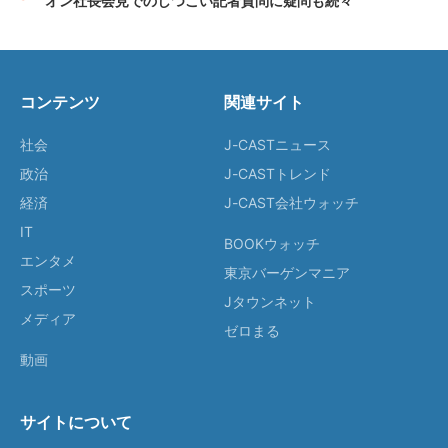
オン社長会見でのしつこい記者質問に疑問も続々
コンテンツ
関連サイト
社会
J-CASTニュース
政治
J-CASTトレンド
経済
J-CAST会社ウォッチ
IT
BOOKウォッチ
エンタメ
東京バーゲンマニア
スポーツ
Jタウンネット
メディア
ゼロまる
動画
サイトについて