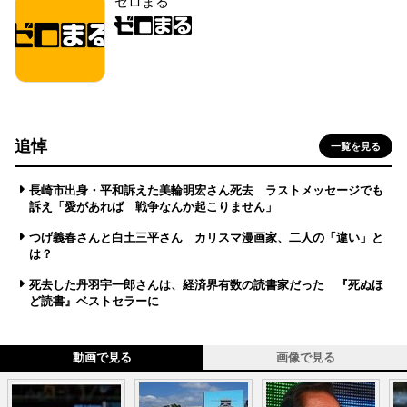
ゼロまる
追悼
一覧を見る
長崎市出身・平和訴えた美輪明宏さん死去 ラストメッセージでも
訴え「愛があれば 戦争なんか起こりません」
つげ義春さんと白土三平さん カリスマ漫画家、二人の「違い」と
は？
死去した丹羽宇一郎さんは、経済界有数の読書家だった 『死ぬほ
ど読書』ベストセラーに
動画で見る
画像で見る