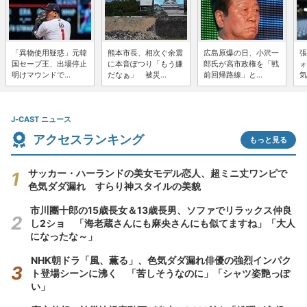
「異物使用疑惑」元韓
熊本市長、相次ぐ余震
広島原爆の日、小沢一
張
国セーブ王、出場停止
に本音ぽつり「もう嫌
郎氏が高市政権を「戦
ォ
明けマウンドで...
だなぁ」 被災...
前回帰路線」と...
気
J-CAST ニュース
アクセスランキング
もっと見る
サッカー・ハーランドの美女モデル恋人、超ミニ丈ワンピで
色気ダダ漏れ すらり神スタイルの美貌
市川團十郎の15歳長女＆13歳長男、ソファでリラックス仲良
し2ショ 「海老蔵さんにも麻央さんにも似てますね」「大人
になったな～」
NHK朝ドラ「風、薫る」、色気ダダ漏れ俳優の強烈インパク
ト登場シーンに沸く 「苦しそうなのに」「シャツ姿艶っぽ
い」