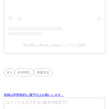
B'z(@bz_official_insta)がシェアした投稿
B'z
松本孝弘
稲葉浩志