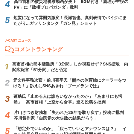
高市首相の被災地視察動画が炎上 BGM付き「総理が主役の
PV」に「政権プロパガンダ」批判
短髪になって雰囲気激変！長瀬智也、真剣表情でバイクにま
たがり...ガソリンタンク「ガン見」ショット
J-CAST ニュース
コメントランキング
高市首相の熊本避難所「3分間」しか視察せず？SNS拡散 内
閣広報官「51分間」だと否定
元文科事務次官・前川喜平氏「熊本の体育館にクーラーをつ
けろ！」訴えにSNSあきれ「ブーメランでは」
蓮舫氏「止める人は誰もいなかったのか」「あまりにも愕
然」 高市首相「上空から合掌」巡る投稿を批判
片山さつき財務相「失われた28年を取り戻す」投稿に批判
芥川賞作家「自民党の大失政の結果だろう」
「想定外でいいのか」「戻っていいとアナウンスは？」 イ