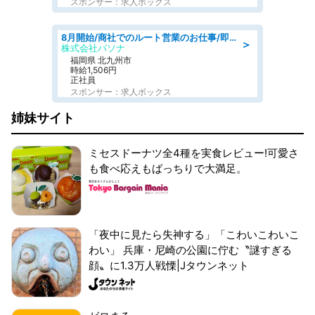
スポンサー：求人ボックス
8月開始/商社でのルート営業のお仕事/即日勤務可/車通勤可/営業
＞
株式会社パソナ
福岡県 北九州市
時給1,506円
正社員
スポンサー：求人ボックス
姉妹サイト
ミセスドーナツ全4種を実食レビュー!可愛さ
も食べ応えもばっちりで大満足。
「夜中に見たら失神する」「こわいこわいこ
わい」 兵庫・尼崎の公園に佇む〝謎すぎる
顔〟に1.3万人戦慄|Jタウンネット