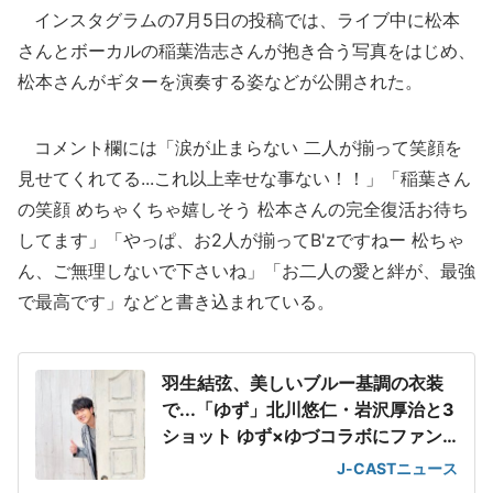
インスタグラムの7月5日の投稿では、ライブ中に松本
さんとボーカルの稲葉浩志さんが抱き合う写真をはじめ、
松本さんがギターを演奏する姿などが公開された。
コメント欄には「涙が止まらない 二人が揃って笑顔を
見せてくれてる...これ以上幸せな事ない！！」「稲葉さん
の笑顔 めちゃくちゃ嬉しそう 松本さんの完全復活お待ち
してます」「やっぱ、お2人が揃ってB'zですねー 松ちゃ
ん、ご無理しないで下さいね」「お二人の愛と絆が、最強
で最高です」などと書き込まれている。
羽生結弦、美しいブルー基調の衣装
で...「ゆず」北川悠仁・岩沢厚治と3
ショット ゆず×ゆづコラボにファン
歓喜
J-CASTニュース