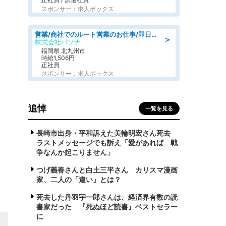
スポンサー：求人ボックス
営業/商社でのルート営業のお仕事/即日勤務可/車通勤可/営業
＞
株式会社パソナ
福岡県 北九州市
時給1,506円
正社員
スポンサー：求人ボックス
追悼
一覧を見る
長崎市出身・平和訴えた美輪明宏さん死去
ラストメッセージでも訴え「愛があれば 戦
争なんか起こりません」
つげ義春さんと白土三平さん カリスマ漫画
家、二人の「違い」とは？
死去した丹羽宇一郎さんは、経済界有数の読
書家だった 『死ぬほど読書』ベストセラー
に