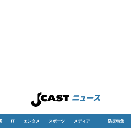
済
IT
エンタメ
スポーツ
メディア
防災特集