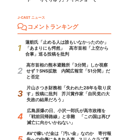
J-CAST ニュース
コメントランキング
蓮舫氏「止める人は誰もいなかったのか」
「あまりにも愕然」 高市首相「上空から
合掌」巡る投稿を批判
高市首相の熊本避難所「3分間」しか視察
せず？SNS拡散 内閣広報官「51分間」だ
と否定
片山さつき財務相「失われた28年を取り戻
す」投稿に批判 芥川賞作家「自民党の大
失政の結果だろう」
広島原爆の日、小沢一郎氏が高市政権を
「戦前回帰路線」と非難 「この国は再び
滅亡に向かいかねない」
AVで稼いだ金は「汚い金」なのか 寄付報
告への中傷にあきれる声...スリムクラブ真