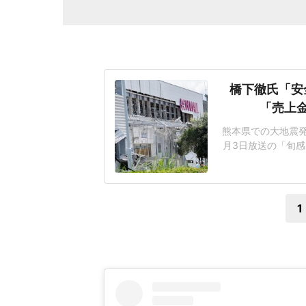
橋下徹氏「安
「売上
熊本県での大地震発
月3日放送の「旬感
ント会社の幹部が避
で爆発事故の犠牲に
番組は、亡くなった
1