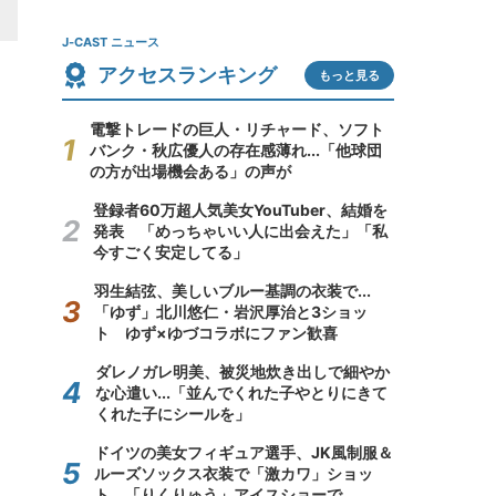
J-CAST ニュース
アクセスランキング
もっと見る
電撃トレードの巨人・リチャード、ソフト
バンク・秋広優人の存在感薄れ...「他球団
の方が出場機会ある」の声が
登録者60万超人気美女YouTuber、結婚を
発表 「めっちゃいい人に出会えた」「私
今すごく安定してる」
羽生結弦、美しいブルー基調の衣装で...
「ゆず」北川悠仁・岩沢厚治と3ショッ
ト ゆず×ゆづコラボにファン歓喜
ダレノガレ明美、被災地炊き出しで細やか
な心遣い...「並んでくれた子やとりにきて
くれた子にシールを」
ドイツの美女フィギュア選手、JK風制服＆
ルーズソックス衣装で「激カワ」ショッ
ト 「りくりゅう」アイスショーで