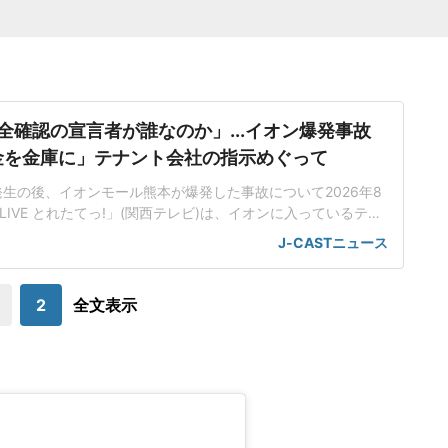
全確認の宣言者が誰なのか」...イオン爆発事故
金を金庫に」テナント会社の指示めぐって
生の後、イオンモール熊本が爆発した事故について2026年8
LIVE とれたてっ!」(関西テレビ)は、イオンに入っているテナ
難した従業員2人に売上金を金庫に入れるように指示したこと
J-CASTニュース
なったことを取り上げた。店内に戻った5分後に爆破が起きた
従業員(22)はイオンモール熊本店2階のコスメ店に勤務、地震
の後に一度外に避
2
全文表示