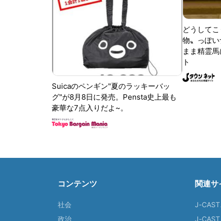
どうしてこ
物〟っぽい
まま精霊馬
ト
Suicaのペンギン"夏のラッキーバッ
グ"が8月8日に発売。Pensta史上最も
豪華な7点入りだよ~。
コンテンツ
関連サ
社会
J-CAS
政治
J-CAS