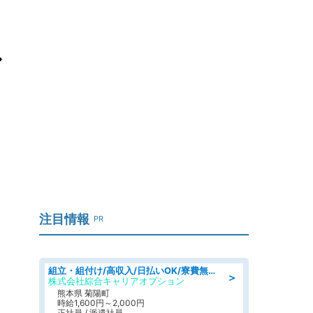
ン
注目情報
PR
組立・組付け/高収入/日払いOK/寮費無料/交替制/20・30・40代活躍中
＞
株式会社綜合キャリアオプション
熊本県 菊陽町
時給1,600円～2,000円
正社員 / 派遣社員