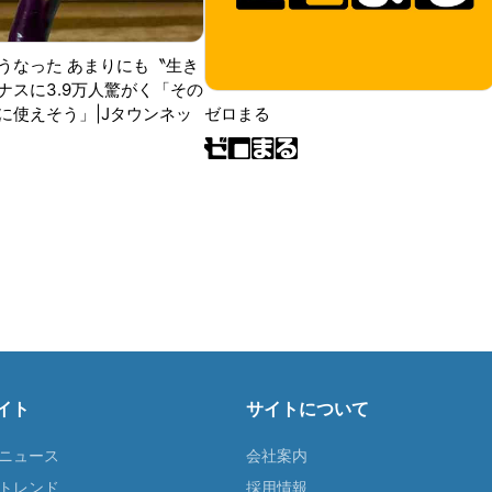
うなった あまりにも〝生き
ナスに3.9万人驚がく「その
に使えそう」|Jタウンネッ
ゼロまる
イト
サイトについて
Tニュース
会社案内
Tトレンド
採用情報