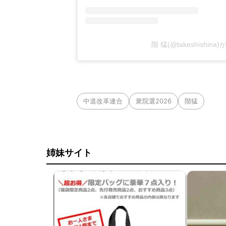
階 猛(@takeshishi
中道改革連合
衆院選2026
階猛
姉妹サイト