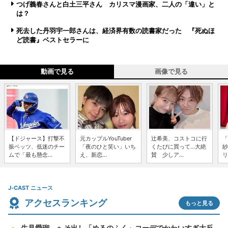
つげ義春さんと白土三平さん カリスマ漫画家、二人の「違い」と
は？
死去した丹羽宇一郎さんは、経済界有数の読書家だった 『死ぬほ
ど読書』ベストセラーに
動画で見る
画像で見る
【ドジャース】打撃不
元カップルYouTuber
辻希美、コストコに行
「
振ベッツ、低迷のチー
「夜のひと笑い」いち
くたびに買って...大絶
紗
ムで「最も懸念...
え、新恋...
賛 少しア...
リ
J-CAST ニュース
アクセスランキング
もっと見る
生見愛瑠、へそ出し「めるのふく」コーデでかわいすぎ大反