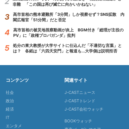
非難 「この国は再び滅亡に向かいかねない」
高市首相の熊本避難所「3分間」しか視察せず？SNS拡散 内
閣広報官「51分間」だと否定
高市首相の被災地視察動画が炎上 BGM付き「総理が主役の
PV」に「政権プロパガンダ」批判
処分の東大教授が大学サイトに仕込んだ「不適切な言葉」と
は？ 各紙は「六四天安門」と報道も...大学側は説明拒否
コンテンツ
関連サイト
社会
J-CASTニュース
政治
J-CASTトレンド
経済
J-CAST会社ウォッチ
IT
BOOKウォッチ
エンタメ