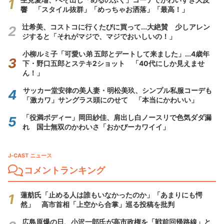
響 「スタイル抜群」「めっちゃお洒落」「最高！」
辻希美、コストコに行くたびに買って...大絶賛 少しアレン
ジすると「それがマジで、マジでおいしいの！」
小柳ルミ子「可愛い弟 五郎とデートして来ました」...4歳年
下・野口五郎とステキ2ショット 「40代にしか見えませ
ん！」
サッカー堂安律の美人妻・明松美玖、シンプル私服コーデも
「激カワ」サングラス頭にのせて 「本当にかわいい」
「役満ボディー」岡田紗佳、肩出し白ノースリで色気ダダ漏
れ 国士無双のかわいさ「おかぴーカワイイ」
J-CAST ニュース
コメントランキング
蓮舫氏「止める人は誰もいなかったのか」「あまりにも愕
然」 高市首相「上空から合掌」巡る投稿を批判
広島原爆の日、小沢一郎氏が高市政権を「戦前回帰路線」と