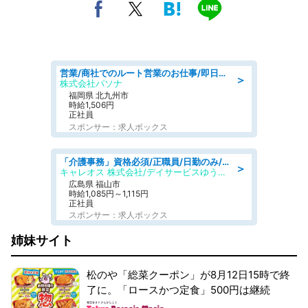
営業/商社でのルート営業のお仕事/即日勤務可/車通勤可/営業
＞
株式会社パソナ
福岡県 北九州市
時給1,506円
正社員
スポンサー：求人ボックス
「介護事務」資格必須/正職員/日勤のみ/デイサービス
＞
キャレオス 株式会社/デイサービスゆうゆう南本庄
広島県 福山市
時給1,085円～1,115円
正社員
スポンサー：求人ボックス
姉妹サイト
松のや「総菜クーポン」が8月12日15時で終
了に。「ロースかつ定食」500円は継続