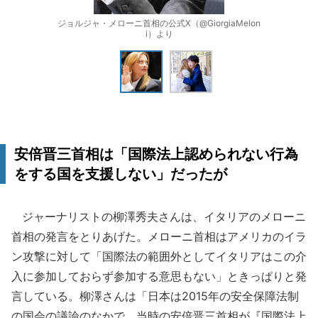
ジョルジャ・メローニ首相の公式X（@GiorgiaMelon
i）より
安倍晋三首相は「国際法上認められない行為
をする国を支援しない」だったが
ジャーナリストの柳澤秀夫さんは、イタリアのメローニ
首相の発言をとりあげた。メローニ首相はアメリカのイラ
ン攻撃に対して「国際法の範囲外としてイタリアはこの介
入に参加しておらず参加する意思もない」ときっぱりと発
言している。柳澤さんは「日本は2015年の安全保障法制
の国会の議論のなかで、当時の安倍晋三首相が『国際法上