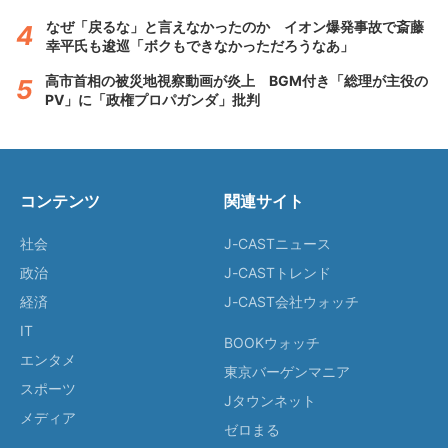
なぜ「戻るな」と言えなかったのか イオン爆発事故で斎藤
幸平氏も逡巡「ボクもできなかっただろうなあ」
高市首相の被災地視察動画が炎上 BGM付き「総理が主役の
PV」に「政権プロパガンダ」批判
コンテンツ
関連サイト
社会
J-CASTニュース
政治
J-CASTトレンド
経済
J-CAST会社ウォッチ
IT
BOOKウォッチ
エンタメ
東京バーゲンマニア
スポーツ
Jタウンネット
メディア
ゼロまる