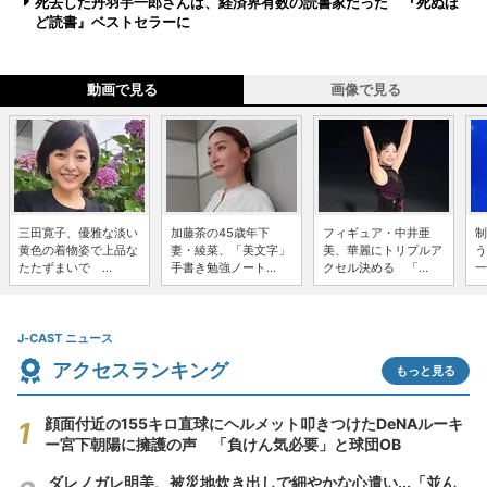
死去した丹羽宇一郎さんは、経済界有数の読書家だった 『死ぬほ
ど読書』ベストセラーに
動画で見る
画像で見る
三田寛子、優雅な淡い
加藤茶の45歳年下
フィギュア・中井亜
制
黄色の着物姿で上品な
妻・綾菜、「美文字」
美、華麗にトリプルア
う
たたずまいで ...
手書き勉強ノート...
クセル決める 「...
一
J-CAST ニュース
アクセスランキング
もっと見る
顔面付近の155キロ直球にヘルメット叩きつけたDeNAルーキ
ー宮下朝陽に擁護の声 「負けん気必要」と球団OB
ダレノガレ明美、被災地炊き出しで細やかな心遣い...「並ん