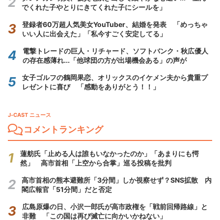
でくれた子やとりにきてくれた子にシールを」
登録者60万超人気美女YouTuber、結婚を発表 「めっちゃ
いい人に出会えた」「私今すごく安定してる」
電撃トレードの巨人・リチャード、ソフトバンク・秋広優人
の存在感薄れ...「他球団の方が出場機会ある」の声が
女子ゴルフの鶴岡果恋、オリックスのイケメン夫から貴重プ
レゼントに喜び 「感動をありがとう！！」
J-CAST ニュース
コメントランキング
蓮舫氏「止める人は誰もいなかったのか」「あまりにも愕
然」 高市首相「上空から合掌」巡る投稿を批判
高市首相の熊本避難所「3分間」しか視察せず？SNS拡散 内
閣広報官「51分間」だと否定
広島原爆の日、小沢一郎氏が高市政権を「戦前回帰路線」と
非難 「この国は再び滅亡に向かいかねない」