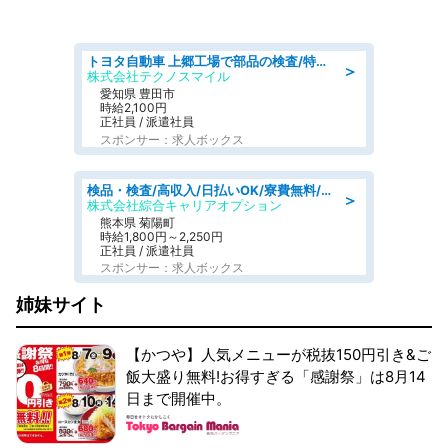
トヨタ自動車 上郷工場で部品の検査/特典168万/tutumi
＞
株式会社テクノスマイル
愛知県 豊田市
時給2,100円
正社員 / 派遣社員
スポンサー：求人ボックス
検品・検査/高収入/日払いOK/寮費無料/日勤/20・30・40代活躍中
＞
株式会社綜合キャリアオプション
熊本県 菊陽町
時給1,800円～2,250円
正社員 / 派遣社員
スポンサー：求人ボックス
姉妹サイト
【かつや】人気メニューが税抜150円引き&ご
飯大盛り無料!お得すぎる「感謝祭」は8月14
日まで開催中。