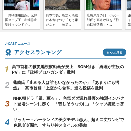
「異物使用疑惑」元韓
熊本市長、相次ぐ余震
広島原爆の日、小沢一
張
国セーブ王、出場停止
に本音ぽつり「もう嫌
郎氏が高市政権を「戦
ォ
明けマウンドで...
だなぁ」 被災...
前回帰路線」と...
気
J-CAST ニュース
アクセスランキング
もっと見る
高市首相の被災地視察動画が炎上 BGM付き「総理が主役の
PV」に「政権プロパガンダ」批判
蓮舫氏「止める人は誰もいなかったのか」「あまりにも愕
然」 高市首相「上空から合掌」巡る投稿を批判
NHK朝ドラ「風、薫る」、色気ダダ漏れ俳優の強烈インパク
ト登場シーンに沸く 「苦しそうなのに」「シャツ姿艶っぽ
い」
サッカー・ハーランドの美女モデル恋人、超ミニ丈ワンピで
色気ダダ漏れ すらり神スタイルの美貌