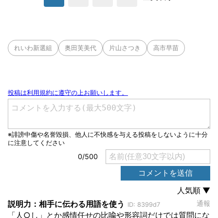
れいわ新選組
奥田芙美代
片山さつき
高市早苗