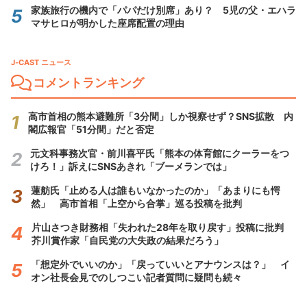
家族旅行の機内で「パパだけ別席」あり？ 5児の父・エハラ
マサヒロが明かした座席配置の理由
J-CAST ニュース
コメントランキング
高市首相の熊本避難所「3分間」しか視察せず？SNS拡散 内
閣広報官「51分間」だと否定
元文科事務次官・前川喜平氏「熊本の体育館にクーラーをつ
けろ！」訴えにSNSあきれ「ブーメランでは」
蓮舫氏「止める人は誰もいなかったのか」「あまりにも愕
然」 高市首相「上空から合掌」巡る投稿を批判
片山さつき財務相「失われた28年を取り戻す」投稿に批判
芥川賞作家「自民党の大失政の結果だろう」
「想定外でいいのか」「戻っていいとアナウンスは？」 イ
オン社長会見でのしつこい記者質問に疑問も続々