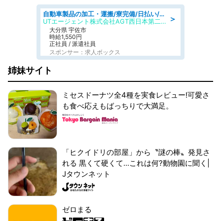
自動車製品の加工・運搬/寮完備/日払い/工場・製造
＞
UTエージェント株式会社AGT西日本第二CU
大分県 宇佐市
時給1,550円
正社員 / 派遣社員
スポンサー：求人ボックス
姉妹サイト
ミセスドーナツ全4種を実食レビュー!可愛さ
も食べ応えもばっちりで大満足。
「ヒクイドリの部屋」から〝謎の棒〟発見さ
れる 黒くて硬くて...これは何?動物園に聞く|
Jタウンネット
ゼロまる