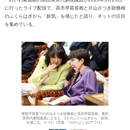
に行ったライブ配信で、高市早苗首相と片山さつき財務相
のふくらはぎから「妖気」を感じたと語り、ネットの注目
を集めている。
衆院予算委での片山さつき財務相と高市早苗首相、奥田
芙美代参院議員によると、2人のふくらはぎから「妖気
を感じる」そうだ（写真：つのだよしお/アフロ）