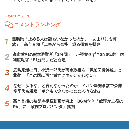
J-CAST ニュース
コメントランキング
蓮舫氏「止める人は誰もいなかったのか」「あまりにも愕
然」 高市首相「上空から合掌」巡る投稿を批判
高市首相の熊本避難所「3分間」しか視察せず？SNS拡散 内
閣広報官「51分間」だと否定
広島原爆の日、小沢一郎氏が高市政権を「戦前回帰路線」と
非難 「この国は再び滅亡に向かいかねない」
なぜ「戻るな」と言えなかったのか イオン爆発事故で斎藤
幸平氏も逡巡「ボクもできなかっただろうなあ」
高市首相の被災地視察動画が炎上 BGM付き「総理が主役の
PV」に「政権プロパガンダ」批判