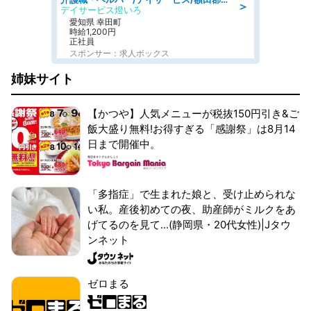
＞
デイサービス燈いろ
愛知県 幸田町
時給1,200円
正社員
スポンサー：求人ボックス
姉妹サイト
【かつや】人気メニューが税抜150円引き&ご
飯大盛り無料!お得すぎる「感謝祭」は8月14
日まで開催中。
「多指症」で生まれた娘と、受け止められな
い私。産後初めての夜、助産師がミルクをあ
げてるのを見て...(静岡県・20代女性)|Jタウ
ンネット
ゼロまる