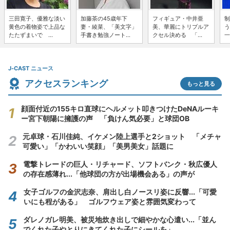
三田寛子、優雅な淡い
加藤茶の45歳年下
フィギュア・中井亜
制
黄色の着物姿で上品な
妻・綾菜、「美文字」
美、華麗にトリプルア
う
たたずまいで ...
手書き勉強ノート...
クセル決める 「...
一
J-CAST ニュース
アクセスランキング
もっと見る
顔面付近の155キロ直球にヘルメット叩きつけたDeNAルーキ
ー宮下朝陽に擁護の声 「負けん気必要」と球団OB
元卓球・石川佳純、イケメン陸上選手と2ショット 「メチャ
可愛い」「かわいい笑顔」「美男美女」話題に
電撃トレードの巨人・リチャード、ソフトバンク・秋広優人
の存在感薄れ...「他球団の方が出場機会ある」の声が
女子ゴルフの金沢志奈、肩出し白ノースリ姿に反響...「可愛
いにも程がある」 ゴルフウェア姿と雰囲気変わって
ダレノガレ明美、被災地炊き出しで細やかな心遣い...「並ん
でくれた子やとりにきてくれた子にシールを」