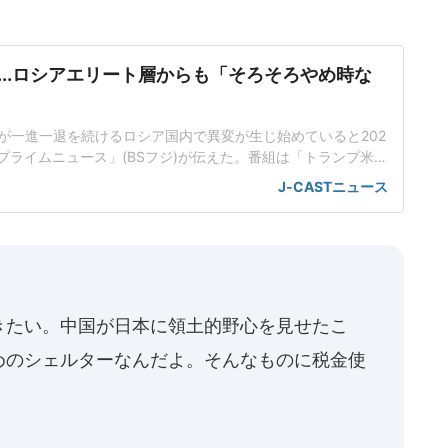
...ロシアエリート層からも「そろそろやめ時な
が一進一退を続けるロシア国内で異変が生じ始めていると202
「プライムニュース」(BSフジ)が伝えた。番組は「トランプ米大
フト」「戦時経済の瓦解?」「死傷者が補充兵員より多くな
J-CASTニュース
を挙げた。ロシアエリート層のコンセンサス「アンカレッジ合
で、「国内エリート層が停戦を主張」し始めたという。笹川
の畔蒜泰
きたい。中国が日本に領土的野心を見せたこ
めのシェルターなんだよ。そんなものに税金使