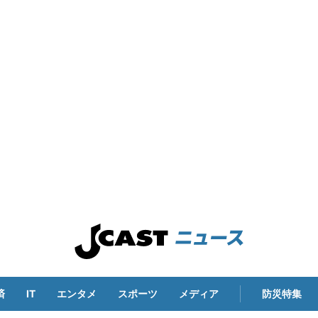
済
IT
エンタメ
スポーツ
メディア
防災特集