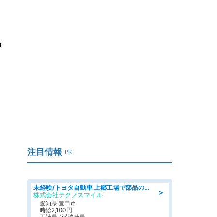
る
々
注目情報
PR
未経験/トヨタ自動車 上郷工場で部品の運搬作業/tutumi
＞
株式会社テクノスマイル
愛知県 豊田市
時給2,100円
正社員 / 派遣社員