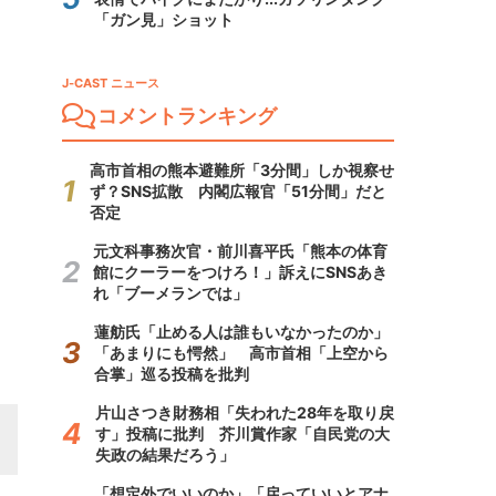
「ガン見」ショット
J-CAST ニュース
コメントランキング
高市首相の熊本避難所「3分間」しか視察せ
ず？SNS拡散 内閣広報官「51分間」だと
否定
元文科事務次官・前川喜平氏「熊本の体育
館にクーラーをつけろ！」訴えにSNSあき
れ「ブーメランでは」
蓮舫氏「止める人は誰もいなかったのか」
「あまりにも愕然」 高市首相「上空から
合掌」巡る投稿を批判
片山さつき財務相「失われた28年を取り戻
す」投稿に批判 芥川賞作家「自民党の大
失政の結果だろう」
「想定外でいいのか」「戻っていいとアナ