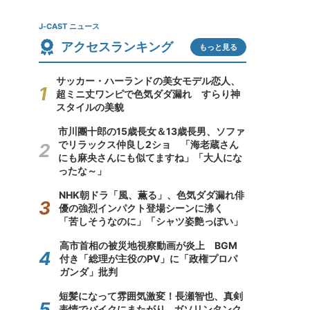
J-CAST ニュース
アクセスランキング
もっと見る
サッカー・ハーランドの美女モデル恋人、
超ミニ丈ワンピで色気ダダ漏れ すらり神
スタイルの美貌
市川團十郎の15歳長女＆13歳長男、ソファ
でリラックス仲良し2ショ 「海老蔵さん
にも麻央さんにも似てますね」「大人にな
ったな～」
NHK朝ドラ「風、薫る」、色気ダダ漏れ俳
優の強烈インパクト登場シーンに沸く
「苦しそうなのに」「シャツ姿艶っぽい」
高市首相の被災地視察動画が炎上 BGM
付き「総理が主役のPV」に「政権プロパ
ガンダ」批判
短髪になって雰囲気激変！長瀬智也、真剣
表情でバイクにまたがり...ガソリンタンク