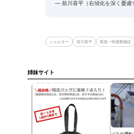
— 前川喜平（右傾化を深く憂慮する一
シェルター
前川喜平
緊急一時避難施設
姉妹サイト
バスの運転