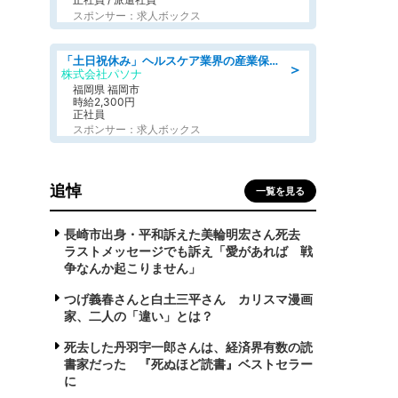
スポンサー：求人ボックス
「土日祝休み」ヘルスケア業界の産業保健師/高時給/未経験OK/要資格:保健師、正看護師
＞
株式会社パソナ
福岡県 福岡市
時給2,300円
正社員
スポンサー：求人ボックス
追悼
一覧を見る
長崎市出身・平和訴えた美輪明宏さん死去
ラストメッセージでも訴え「愛があれば 戦
争なんか起こりません」
つげ義春さんと白土三平さん カリスマ漫画
家、二人の「違い」とは？
死去した丹羽宇一郎さんは、経済界有数の読
書家だった 『死ぬほど読書』ベストセラー
に