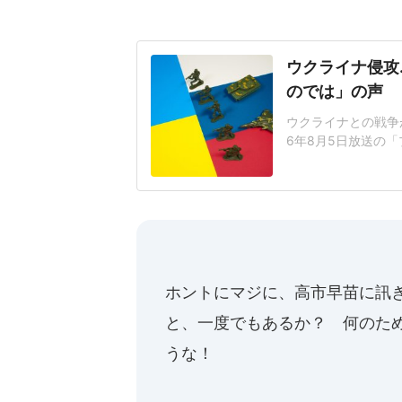
ウクライナ侵攻
のでは」の声
ウクライナとの戦争
6年8月5日放送の
統領のウクライナシ
る」など4つの異変
意の停戦案」その中
平和財団上席研究員
ホントにマジに、高市早苗に訊
と、一度でもあるか？ 何のた
うな！