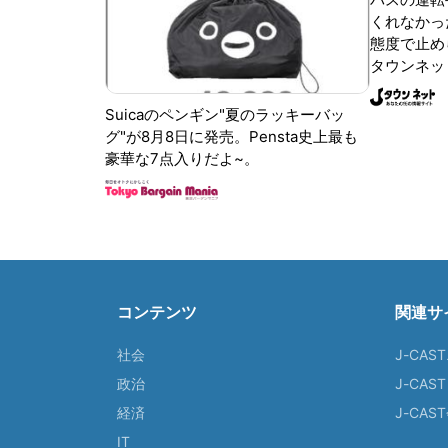
くれなかっ
態度で止めら
タウンネッ
Suicaのペンギン"夏のラッキーバッ
グ"が8月8日に発売。Pensta史上最も
豪華な7点入りだよ~。
コンテンツ
関連サ
社会
J-CAS
政治
J-CAS
経済
J-CA
IT