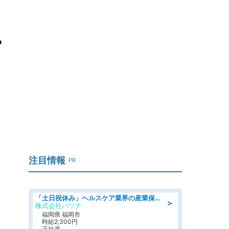
労
注目情報
PR
「土日祝休み」ヘルスケア業界の産業保健師/高時給/未経験OK/要資格:保健師、正看護師
＞
株式会社パソナ
福岡県 福岡市
時給2,300円
正社員