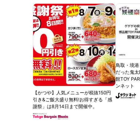
鳥取・境港
だった鬼太
館TOY PA
ンネット
【かつや】人気メニューが税抜150円
引き&ご飯大盛り無料!お得すぎる「感
謝祭」は8月14日まで開催中。