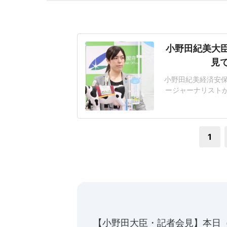
小野田紀美大臣
見
小野田紀美経済安保
ージャーナリスト
国では永住許可で
忠告する場面があ
ます」会見では、
1
【小野田大臣・記者会見】本日（