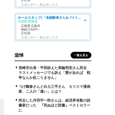
スポンサー：求人ボックス
ホールスタッフ/「未経験者さん&バイトデビューも大歓迎」残業ほぼなし×1日3時間〜勤務OK!フォロー体制も充実/広島県/広島市南区
＞
中国料理敦煌
広島県 広島市
時給1,150円～
正社員
スポンサー：求人ボックス
追悼
一覧を見る
長崎市出身・平和訴えた美輪明宏さん死去
ラストメッセージでも訴え「愛があれば 戦
争なんか起こりません」
つげ義春さんと白土三平さん カリスマ漫画
家、二人の「違い」とは？
死去した丹羽宇一郎さんは、経済界有数の読
書家だった 『死ぬほど読書』ベストセラー
に