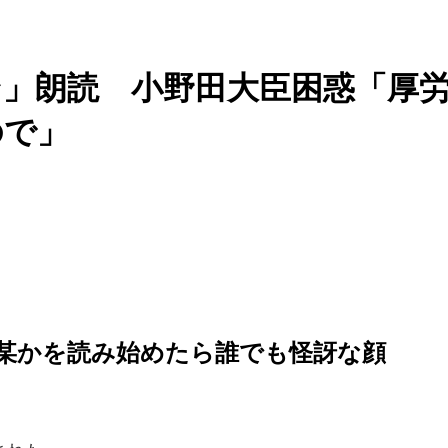
」朗読 小野田大臣困惑「厚
ので」
某かを読み始めたら誰でも怪訝な顔