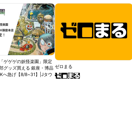
「ゲゲゲの妖怪楽園」限定
ゼロまる
郎グッズ買える 銀座・博品
RKへ急げ【8/8~31】|Jタウ