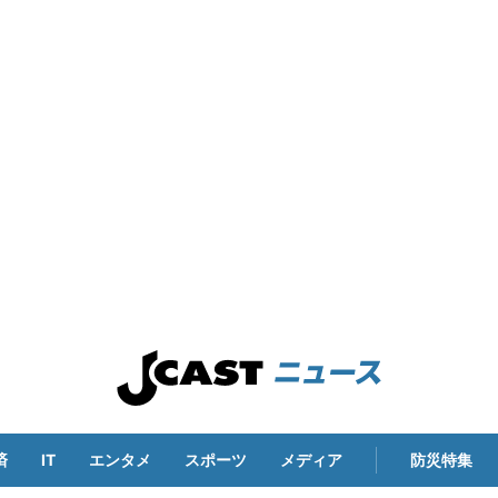
済
IT
エンタメ
スポーツ
メディア
防災特集