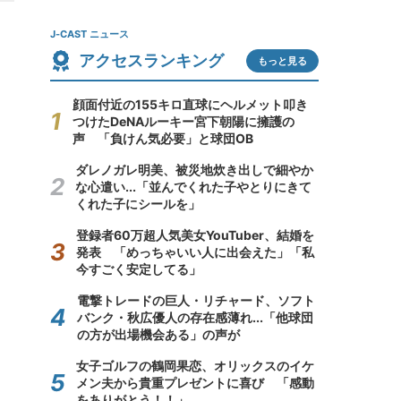
J-CAST ニュース
アクセスランキング
もっと見る
顔面付近の155キロ直球にヘルメット叩き
つけたDeNAルーキー宮下朝陽に擁護の
声 「負けん気必要」と球団OB
ダレノガレ明美、被災地炊き出しで細やか
な心遣い...「並んでくれた子やとりにきて
くれた子にシールを」
登録者60万超人気美女YouTuber、結婚を
発表 「めっちゃいい人に出会えた」「私
今すごく安定してる」
電撃トレードの巨人・リチャード、ソフト
バンク・秋広優人の存在感薄れ...「他球団
の方が出場機会ある」の声が
女子ゴルフの鶴岡果恋、オリックスのイケ
メン夫から貴重プレゼントに喜び 「感動
をありがとう！！」