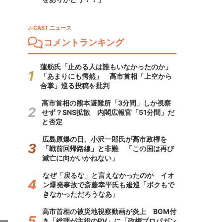
J-CAST ニュース
コメントランキング
蓮舫氏「止める人は誰もいなかったのか」
「あまりにも愕然」 高市首相「上空から
合掌」巡る投稿を批判
高市首相の熊本避難所「3分間」しか視察
せず？SNS拡散 内閣広報官「51分間」だ
と否定
広島原爆の日、小沢一郎氏が高市政権を
「戦前回帰路線」と非難 「この国は再び
滅亡に向かいかねない」
なぜ「戻るな」と言えなかったのか イオ
ン爆発事故で斎藤幸平氏も逡巡「ボクもで
きなかっただろうなあ」
高市首相の被災地視察動画が炎上 BGM付
き「総理が主役のPV」に「政権プロパガン