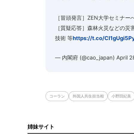
［冒頭発言］ZEN大学セミナー
［質疑応答］森林火災などの災
技術 等
https://t.co/CI1gUgi5P
— 内閣府 (@cao_japan)
April 
コーラン
外国人共生担当相
小野田紀美
姉妹サイト