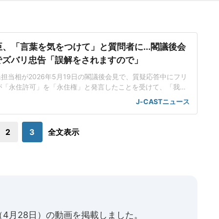
、「言葉を気をつけて」と質問者に...閣議後会
でズバリ忠告「誤解をされますので」
担当相が2026年5月19日の閣議後会見で、質疑応答中にフリ
が「永住許可」を「永住権」と発言したことを受けて、「我が
あるということは気をつけて発言をしていただきたい」などと
J-CASTニュース
った。「永住権と言われると権利であるかのように誤解をされ
質疑応答で指名されたフリージャーナリストが「永住権に関し
てですが」と切り出した。話の流れで
2
3
全文表示
4月28日）の動画を掲載しました。