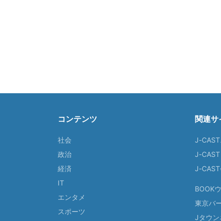
コンテンツ
関連サ
社会
J-CAS
政治
J-CAS
経済
J-CA
IT
BOOK
エンタメ
東京バ
スポーツ
Jタウン