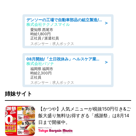
デンソーの工場で自動車部品の組立製造/denso aichi
＞
株式会社テクノスマイル
愛知県 西尾市
時給1,800円
正社員 / 派遣社員
スポンサー：求人ボックス
08月開始/「土日祝休み」ヘルスケア業界の産業保健師/高時給/未経験OK/要資格:保健師、正看護師
＞
株式会社パソナ
福岡県 福岡市
時給2,300円
正社員
スポンサー：求人ボックス
姉妹サイト
【かつや】人気メニューが税抜150円引き&ご
飯大盛り無料!お得すぎる「感謝祭」は8月14
日まで開催中。