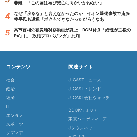
非難 「この国は再び滅亡に向かいかねない」
なぜ「戻るな」と言えなかったのか イオン爆発事故で斎藤
幸平氏も逡巡「ボクもできなかっただろうなあ」
高市首相の被災地視察動画が炎上 BGM付き「総理が主役の
PV」に「政権プロパガンダ」批判
コンテンツ
関連サイト
社会
J-CASTニュース
政治
J-CASTトレンド
経済
J-CAST会社ウォッチ
IT
BOOKウォッチ
エンタメ
東京バーゲンマニア
スポーツ
Jタウンネット
メディア
ゼロまる