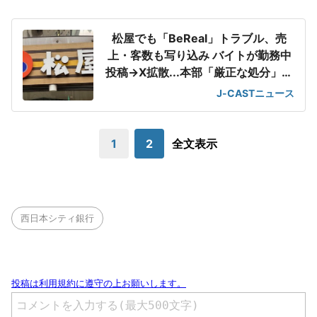
松屋でも「BeReal」トラブル、売
上・客数も写り込み バイトが勤務中
投稿→X拡散...本部「厳正な処分」方
針
J-CASTニュース
1
2
全文表示
西日本シティ銀行