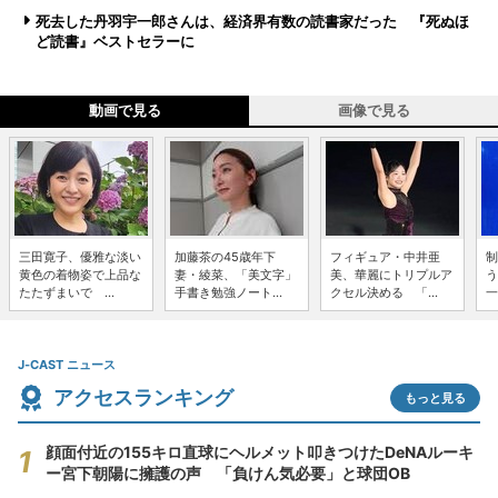
死去した丹羽宇一郎さんは、経済界有数の読書家だった 『死ぬほ
ど読書』ベストセラーに
動画で見る
画像で見る
三田寛子、優雅な淡い
加藤茶の45歳年下
フィギュア・中井亜
制
黄色の着物姿で上品な
妻・綾菜、「美文字」
美、華麗にトリプルア
う
たたずまいで ...
手書き勉強ノート...
クセル決める 「...
一
J-CAST ニュース
アクセスランキング
もっと見る
顔面付近の155キロ直球にヘルメット叩きつけたDeNAルーキ
ー宮下朝陽に擁護の声 「負けん気必要」と球団OB