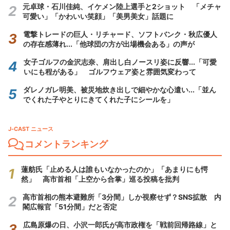
元卓球・石川佳純、イケメン陸上選手と2ショット 「メチャ
可愛い」「かわいい笑顔」「美男美女」話題に
電撃トレードの巨人・リチャード、ソフトバンク・秋広優人
の存在感薄れ...「他球団の方が出場機会ある」の声が
女子ゴルフの金沢志奈、肩出し白ノースリ姿に反響...「可愛
いにも程がある」 ゴルフウェア姿と雰囲気変わって
ダレノガレ明美、被災地炊き出しで細やかな心遣い...「並ん
でくれた子やとりにきてくれた子にシールを」
J-CAST ニュース
コメントランキング
蓮舫氏「止める人は誰もいなかったのか」「あまりにも愕
然」 高市首相「上空から合掌」巡る投稿を批判
高市首相の熊本避難所「3分間」しか視察せず？SNS拡散 内
閣広報官「51分間」だと否定
広島原爆の日、小沢一郎氏が高市政権を「戦前回帰路線」と