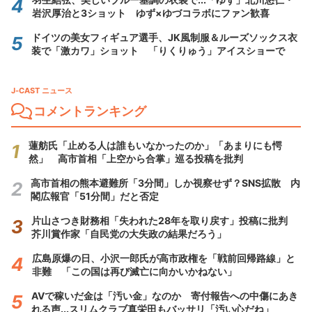
岩沢厚治と3ショット ゆず×ゆづコラボにファン歓喜
ドイツの美女フィギュア選手、JK風制服＆ルーズソックス衣
装で「激カワ」ショット 「りくりゅう」アイスショーで
J-CAST ニュース
コメントランキング
蓮舫氏「止める人は誰もいなかったのか」「あまりにも愕
然」 高市首相「上空から合掌」巡る投稿を批判
高市首相の熊本避難所「3分間」しか視察せず？SNS拡散 内
閣広報官「51分間」だと否定
片山さつき財務相「失われた28年を取り戻す」投稿に批判
芥川賞作家「自民党の大失政の結果だろう」
広島原爆の日、小沢一郎氏が高市政権を「戦前回帰路線」と
非難 「この国は再び滅亡に向かいかねない」
AVで稼いだ金は「汚い金」なのか 寄付報告への中傷にあき
れる声...スリムクラブ真栄田もバッサリ「汚い心だね」