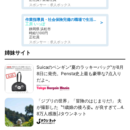
スポンサー：求人ボックス
作業指導員・社会保険完備の職場で生活支援員
＞
工房 いっぽ
静岡県 浜松市
時給1,100円
正社員
スポンサー：求人ボックス
姉妹サイト
Suicaのペンギン"夏のラッキーバッグ"が8月
8日に発売。Pensta史上最も豪華な7点入り
だよ~。
「ジブリの世界」「冒険のはじまりだ!」 夫
が撮影した〝1歳娘の後ろ姿〟が良すぎて...4.
8万人感激|Jタウンネット