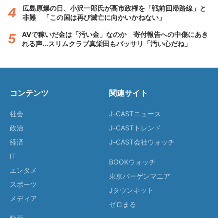
広島原爆の日、小沢一郎氏が高市政権を「戦前回帰路線」と
非難 「この国は再び滅亡に向かいかねない」
AVで稼いだ金は「汚い金」なのか 寄付報告への中傷にあき
れる声...スリムクラブ真栄田もバッサリ「汚い心だね」
コンテンツ
関連サイト
社会
J-CASTニュース
政治
J-CASTトレンド
経済
J-CAST会社ウォッチ
IT
BOOKウォッチ
エンタメ
東京バーゲンマニア
スポーツ
Jタウンネット
メディア
ゼロまる