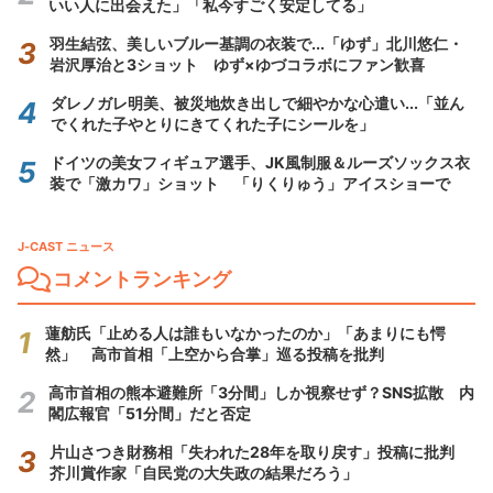
いい人に出会えた」「私今すごく安定してる」
羽生結弦、美しいブルー基調の衣装で...「ゆず」北川悠仁・
岩沢厚治と3ショット ゆず×ゆづコラボにファン歓喜
ダレノガレ明美、被災地炊き出しで細やかな心遣い...「並ん
でくれた子やとりにきてくれた子にシールを」
ドイツの美女フィギュア選手、JK風制服＆ルーズソックス衣
装で「激カワ」ショット 「りくりゅう」アイスショーで
J-CAST ニュース
コメントランキング
蓮舫氏「止める人は誰もいなかったのか」「あまりにも愕
然」 高市首相「上空から合掌」巡る投稿を批判
高市首相の熊本避難所「3分間」しか視察せず？SNS拡散 内
閣広報官「51分間」だと否定
片山さつき財務相「失われた28年を取り戻す」投稿に批判
芥川賞作家「自民党の大失政の結果だろう」