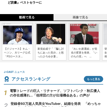
ど読書』ベストセラーに
動画で見る
画像で見る
【ドジャース】キム・
新党結成で「「騙し討
「れいわ新選組」が党
登
ヘソン、大リーグ公式
ちにあった気分」と怒
名の変更を発表、「い
女
「PSロースタ...
ったひろゆき妻...
のちの党」へ ...
発
J-CAST ニュース
アクセスランキング
もっと見る
電撃トレードの巨人・リチャード、ソフトバンク・秋広優人
の存在感薄れ...「他球団の方が出場機会ある」の声が
登録者60万超人気美女YouTuber、結婚を発表 「めっちゃ