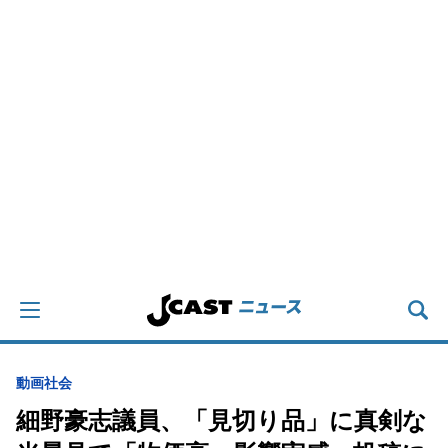
動画
社会
細野豪志議員、「見切り品」に真剣な