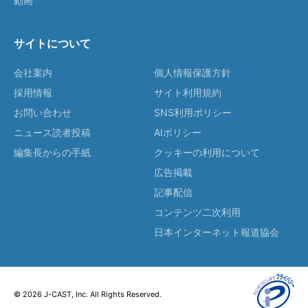
動画
サイトについて
会社案内
個人情報保護方針
採用情報
サイト利用規約
お問い合わせ
SNS利用ポリシー
ニュース読者投稿
AIポリシー
編集長からの手紙
クッキーの利用について
広告掲載
記事配信
コンテンツ二次利用
日本インターネット報道協会
© 2026 J-CAST, Inc. All Rights Reserved.