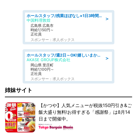
ホールスタッフ/残業ほぼなし×1日3時間〜勤務OK!フォロー体制も充実/広島県/広島市南区
＞
中国料理敦煌
広島県 広島市
時給1,150円～
正社員
スポンサー：求人ボックス
ホールスタッフ/週2日～OK!嬉しいまかない付き/岡山県/浅口郡里庄町
＞
AKASE GROUP株式会社
岡山県 里庄町
時給1,100円～
正社員
スポンサー：求人ボックス
姉妹サイト
【かつや】人気メニューが税抜150円引き&ご
飯大盛り無料!お得すぎる「感謝祭」は8月14
日まで開催中。