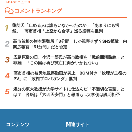
J-CAST ニュース
コメントランキング
蓮舫氏「止める人は誰もいなかったのか」「あまりにも愕
然」 高市首相「上空から合掌」巡る投稿を批判
高市首相の熊本避難所「3分間」しか視察せず？SNS拡散 内
閣広報官「51分間」だと否定
広島原爆の日、小沢一郎氏が高市政権を「戦前回帰路線」と
非難 「この国は再び滅亡に向かいかねない」
高市首相の被災地視察動画が炎上 BGM付き「総理が主役の
PV」に「政権プロパガンダ」批判
処分の東大教授が大学サイトに仕込んだ「不適切な言葉」と
は？ 各紙は「六四天安門」と報道も...大学側は説明拒否
コンテンツ
関連サイト