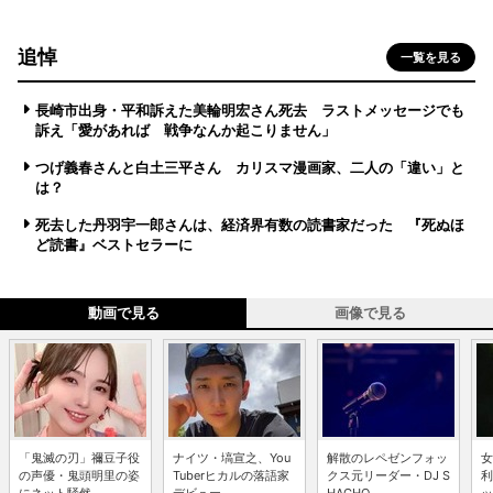
追悼
一覧を見る
長崎市出身・平和訴えた美輪明宏さん死去 ラストメッセージでも
訴え「愛があれば 戦争なんか起こりません」
つげ義春さんと白土三平さん カリスマ漫画家、二人の「違い」と
は？
死去した丹羽宇一郎さんは、経済界有数の読書家だった 『死ぬほ
ど読書』ベストセラーに
動画で見る
画像で見る
「鬼滅の刃」禰豆子役
ナイツ・塙宣之、You
解散のレペゼンフォッ
女
の声優・鬼頭明里の姿
Tuberヒカルの落語家
クス元リーダー・DJ S
利