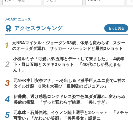
にネット騒然 ...
デビュー...
HACHO...
ッ
J-CAST ニュース
アクセスランキング
もっと見る
元NBAマイケル・ジョーダン63歳、体形も変わらず...スター
のオーラダダ漏れ サッカー・ハーランドと最強2ショット
小柳ルミ子「可愛い弟 五郎とデートして来ました」...4歳年
下・野口五郎とステキ2ショット 「40代にしか見えませ
ん！」
元NHK中川安奈アナ、へそ出し＆ド派手巨人ユニ姿で...神ス
タイル炸裂 G党も大喜び「反則級のビジュアル」
伊藤蘭、透け感黒ロングドレス姿で色気ダダ漏れ...変わらぬ
美貌の衝撃 「ずっと変わらず綺麗」「美しすぎ」
元卓球・石川佳純、イケメン陸上選手と2ショット 「メチャ
可愛い」「かわいい笑顔」「美男美女」話題に