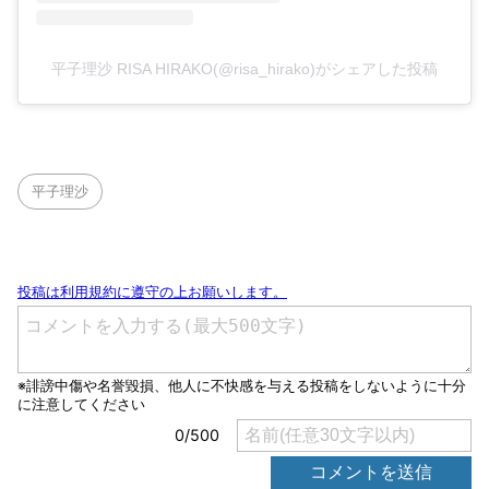
平子理沙 RISA HIRAKO(@risa_hirako)がシェアした投稿
平子理沙