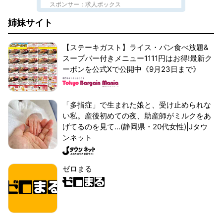
スポンサー：求人ボックス
姉妹サイト
【ステーキガスト】ライス・パン食べ放題&
スープバー付きメニュー1111円はお得!最新ク
ーポンを公式Xで公開中《9月23日まで》
「多指症」で生まれた娘と、受け止められな
い私。産後初めての夜、助産師がミルクをあ
げてるのを見て...(静岡県・20代女性)|Jタウ
ンネット
ゼロまる