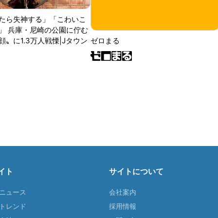
たら失神する」「こわいこ
」 兵庫・尼崎の公園に佇む
〟に1.3万人戦慄|Jタウン
ゼロまる
イト
サイトについて
Tニュース
会社案内
Tトレンド
採用情報