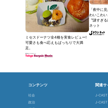
「夜中に見
わいこわい
〝謎すぎる顔
ネット
ミセスドーナツ全4種を実食レビュー!
可愛さも食べ応えもばっちりで大満
足。
コンテンツ
関連サ
社会
J-CAS
政治
J-CAS