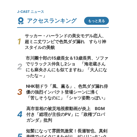
J-CAST ニュース
アクセスランキング
もっと見る
サッカー・ハーランドの美女モデル恋人、
超ミニ丈ワンピで色気ダダ漏れ すらり神
スタイルの美貌
市川團十郎の15歳長女＆13歳長男、ソファ
でリラックス仲良し2ショ 「海老蔵さん
にも麻央さんにも似てますね」「大人にな
ったな～」
NHK朝ドラ「風、薫る」、色気ダダ漏れ俳
優の強烈インパクト登場シーンに沸く
「苦しそうなのに」「シャツ姿艶っぽい」
高市首相の被災地視察動画が炎上 BGM
付き「総理が主役のPV」に「政権プロパ
ガンダ」批判
短髪になって雰囲気激変！長瀬智也、真剣
表情でバイクにまたがり...ガソリンタンク