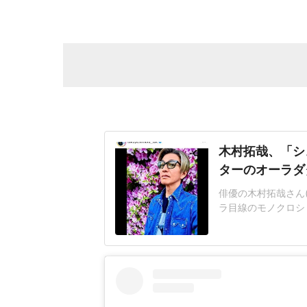
木村拓哉、「シ
ターのオーラダ
俳優の木村拓哉さん(
ラ目線のモノクロシ
は、とある撮影へ!
タッフの力を借りて
とつづっていた。イ
e」のロゴがデザ