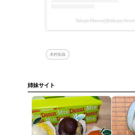
Takuya Kimura(@takuya.k
木村拓哉
姉妹サイト