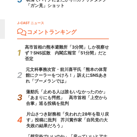
「ガン見」ショット
J-CAST ニュース
コメントランキング
高市首相の熊本避難所「3分間」しか視察せ
ず？SNS拡散 内閣広報官「51分間」だと
否定
元文科事務次官・前川喜平氏「熊本の体育
館にクーラーをつけろ！」訴えにSNSあき
れ「ブーメランでは」
蓮舫氏「止める人は誰もいなかったのか」
「あまりにも愕然」 高市首相「上空から
合掌」巡る投稿を批判
片山さつき財務相「失われた28年を取り戻
す」投稿に批判 芥川賞作家「自民党の大
失政の結果だろう」
「想定外でいいのか」「戻っていいとアナ