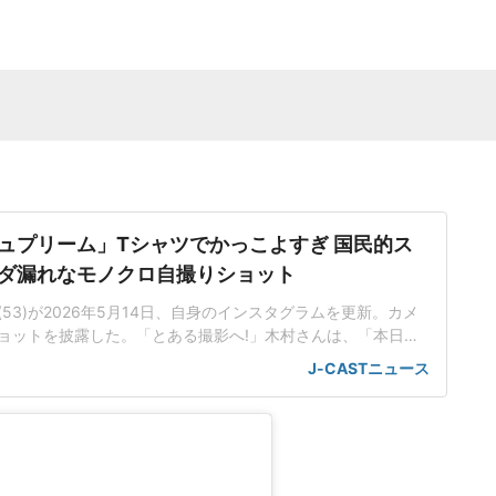
ュプリーム」Tシャツでかっこよすぎ 国民的ス
ダ漏れなモノクロ自撮りショット
53)が2026年5月14日、自身のインスタグラムを更新。カメ
ョットを披露した。「とある撮影へ!」木村さんは、「本日
」と報告し、クールな表情の自撮りショットを投稿した。「ス
J-CASTニュース
、騒ぐ場所へ向け、また一歩前進...。宜しくお願いします!」
ンスタグラムに投稿された写真では、長袖シャツと「Suprem