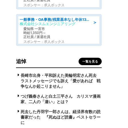
スポンサー：求人ボックス
一般事務・OA事務/残業基本なし年休130日社保完備の一般・調達事務
＞
株式会社シスムエンジニアリング
愛知県 一宮市
時給1,350円～
正社員 / 派遣社員
スポンサー：求人ボックス
追悼
一覧を見る
長崎市出身・平和訴えた美輪明宏さん死去
ラストメッセージでも訴え「愛があれば 戦
争なんか起こりません」
つげ義春さんと白土三平さん カリスマ漫画
家、二人の「違い」とは？
死去した丹羽宇一郎さんは、経済界有数の読
書家だった 『死ぬほど読書』ベストセラー
に