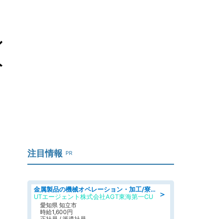
シ
ト
注目情報
PR
金属製品の機械オペレーション・加工/寮完備/日払い/工場・製造
＞
UTエージェント株式会社AGT東海第一CU
愛知県 知立市
時給1,600円
正社員 / 派遣社員