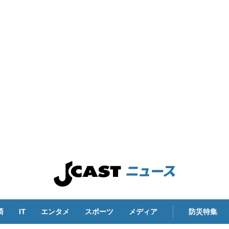
済
IT
エンタメ
スポーツ
メディア
防災特集