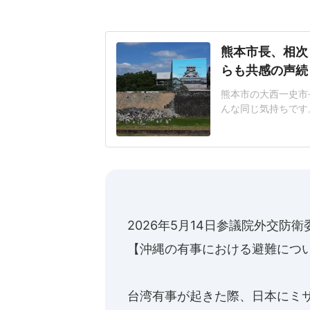
熊本市長、相次
らも共感の声続
熊本市の大西一史市
んな同じ気持ちです
を震源とする地震が発
キロで、宇城市と氷
揺れが1時間に1~
明、Xを更
2026年5月14日参議院外交防衛
【沖縄の有事における避難につ
台湾有事が起きた際、日本にミ