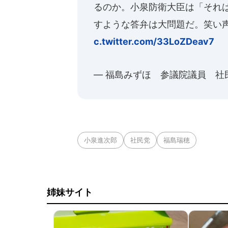
るのか。小泉防衛大臣は「それ
すような答弁は大問題だ。笑い
c.twitter.com/33LoZDeav7
— 福島みずほ 参議院議員 社民党党首
小泉進次郎
社民党
福島瑞穂
姉妹サイト