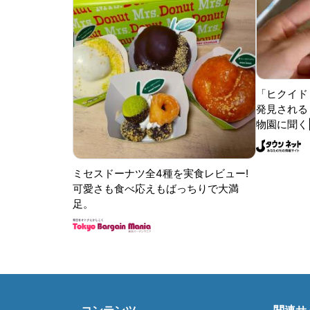
「ヒクイド
発見される 
物園に聞く
ミセスドーナツ全4種を実食レビュー!
可愛さも食べ応えもばっちりで大満
足。
コンテンツ
関連サ