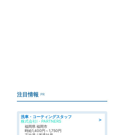
り
注目情報
PR
洗車・コーティングスタッフ
＞
株式会社I・PARTNERS
福岡県 福岡市
時給1,400円～1,750円
正社員 / 派遣社員