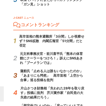
「ガン見」ショット
J-CAST ニュース
コメントランキング
高市首相の熊本避難所「3分間」しか視察せ
ず？SNS拡散 内閣広報官「51分間」だと
否定
元文科事務次官・前川喜平氏「熊本の体育
館にクーラーをつけろ！」訴えにSNSあき
れ「ブーメランでは」
蓮舫氏「止める人は誰もいなかったのか」
「あまりにも愕然」 高市首相「上空から
合掌」巡る投稿を批判
片山さつき財務相「失われた28年を取り戻
す」投稿に批判 芥川賞作家「自民党の大
失政の結果だろう」
「想定外でいいのか」「戻っていいとアナ