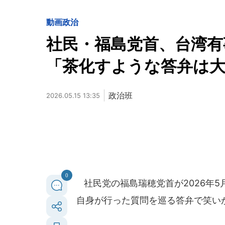
動画
政治
社民・福島党首、台湾
「茶化すような答弁は大
政治班
2026.05.15 13:35
0
社民党の福島瑞穂党首が2026年5
自身が行った質問を巡る答弁で笑い