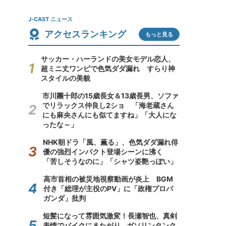
J-CAST ニュース
アクセスランキング
もっと見る
サッカー・ハーランドの美女モデル恋人、
超ミニ丈ワンピで色気ダダ漏れ すらり神
スタイルの美貌
市川團十郎の15歳長女＆13歳長男、ソファ
でリラックス仲良し2ショ 「海老蔵さん
にも麻央さんにも似てますね」「大人にな
ったな～」
NHK朝ドラ「風、薫る」、色気ダダ漏れ俳
優の強烈インパクト登場シーンに沸く
「苦しそうなのに」「シャツ姿艶っぽい」
高市首相の被災地視察動画が炎上 BGM
付き「総理が主役のPV」に「政権プロパ
ガンダ」批判
短髪になって雰囲気激変！長瀬智也、真剣
表情でバイクにまたがり...ガソリンタンク