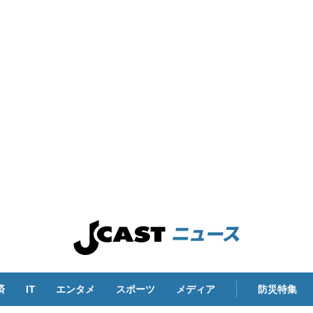
済
IT
エンタメ
スポーツ
メディア
防災特集