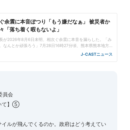
ぐ余震に本音ぽつり「もう嫌だなぁ」 被災者か
々「落ち着く暇もないよ」
長が2026年8月6日未明、相次ぐ余震に本音を漏らした。「み
。なんとか頑張ろう」7月28日16時27分頃、熊本県熊本地方
生した。マグニチュード(速報値)は7.1、震源の深さは約10
J-CASTニュース
川町で震度7を観測した。熊本県ではその後、震度1~2程度の
2回発生するなど、余震が相次いで発生している。大西氏は6日未
委員会
いて】⑤
サイルが飛んでくるのか。政府はどう考えてい