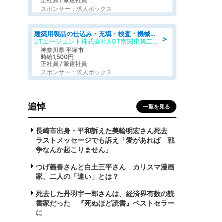
スポンサー：求人ボックス
建築用製品の仕込み・充填・検査・機械操作/寮完備/日払い/工場・製造
＞
UTエージェント株式会社AGT南関東第二CU
神奈川県 平塚市
時給1,500円
正社員 / 派遣社員
スポンサー：求人ボックス
追悼
一覧を見る
長崎市出身・平和訴えた美輪明宏さん死去
ラストメッセージでも訴え「愛があれば 戦
争なんか起こりません」
つげ義春さんと白土三平さん カリスマ漫画
家、二人の「違い」とは？
死去した丹羽宇一郎さんは、経済界有数の読
書家だった 『死ぬほど読書』ベストセラー
に