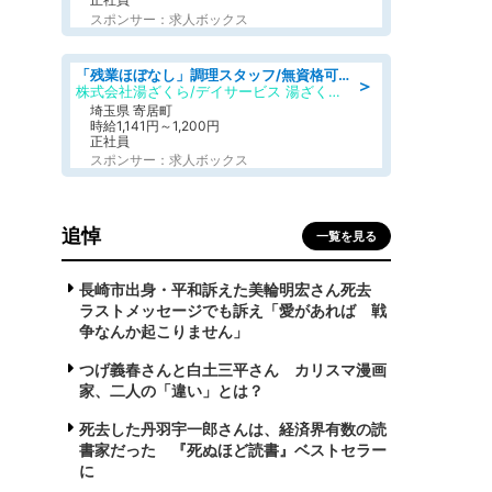
スポンサー：求人ボックス
「残業ほぼなし」調理スタッフ/無資格可/正職員/日勤のみ/デイサービス/社会保障完備
＞
株式会社湯ざくら/デイサービス 湯ざくらケアリゾート
埼玉県 寄居町
時給1,141円～1,200円
正社員
スポンサー：求人ボックス
追悼
一覧を見る
長崎市出身・平和訴えた美輪明宏さん死去
ラストメッセージでも訴え「愛があれば 戦
争なんか起こりません」
つげ義春さんと白土三平さん カリスマ漫画
家、二人の「違い」とは？
死去した丹羽宇一郎さんは、経済界有数の読
書家だった 『死ぬほど読書』ベストセラー
に