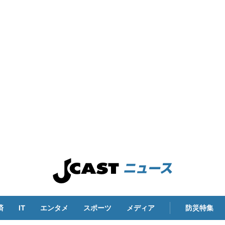
済
IT
エンタメ
スポーツ
メディア
防災特集