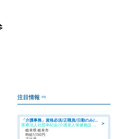
参
注目情報
PR
「介護事務」資格必須/正職員/日勤のみ/介護老人保健施設
＞
医療法人社団幸紀会/介護老人保健施設 グリーンビラ安江
岐阜県 岐阜市
時給1,150円
正社員