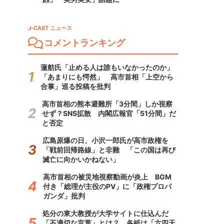
J-CAST ニュース
コメントランキング
蓮舫氏「止める人は誰もいなかったのか」
「あまりにも愕然」 高市首相「上空から
合掌」巡る投稿を批判
高市首相の熊本避難所「3分間」しか視察
せず？SNS拡散 内閣広報官「51分間」だ
と否定
広島原爆の日、小沢一郎氏が高市政権を
「戦前回帰路線」と非難 「この国は再び
滅亡に向かいかねない」
高市首相の被災地視察動画が炎上 BGM
付き「総理が主役のPV」に「政権プロパ
ガンダ」批判
処分の東大教授が大学サイトに仕込んだ
「不適切な言葉」とは？ 各紙は「六四天