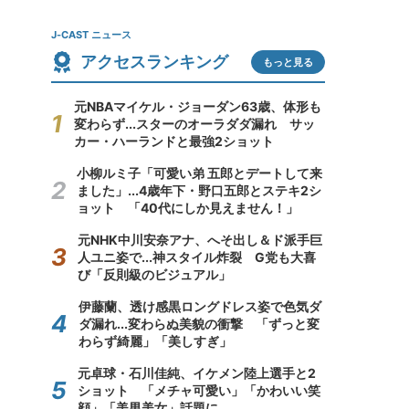
J-CAST ニュース
アクセスランキング
もっと見る
元NBAマイケル・ジョーダン63歳、体形も
変わらず...スターのオーラダダ漏れ サッ
カー・ハーランドと最強2ショット
小柳ルミ子「可愛い弟 五郎とデートして来
ました」...4歳年下・野口五郎とステキ2シ
ョット 「40代にしか見えません！」
元NHK中川安奈アナ、へそ出し＆ド派手巨
人ユニ姿で...神スタイル炸裂 G党も大喜
び「反則級のビジュアル」
伊藤蘭、透け感黒ロングドレス姿で色気ダ
ダ漏れ...変わらぬ美貌の衝撃 「ずっと変
わらず綺麗」「美しすぎ」
元卓球・石川佳純、イケメン陸上選手と2
ショット 「メチャ可愛い」「かわいい笑
顔」「美男美女」話題に