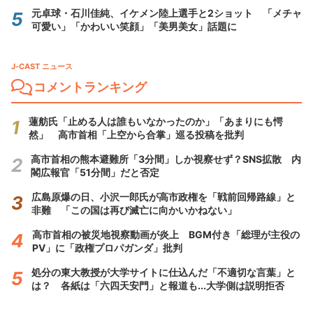
元卓球・石川佳純、イケメン陸上選手と2ショット 「メチャ
可愛い」「かわいい笑顔」「美男美女」話題に
J-CAST ニュース
コメントランキング
蓮舫氏「止める人は誰もいなかったのか」「あまりにも愕
然」 高市首相「上空から合掌」巡る投稿を批判
高市首相の熊本避難所「3分間」しか視察せず？SNS拡散 内
閣広報官「51分間」だと否定
広島原爆の日、小沢一郎氏が高市政権を「戦前回帰路線」と
非難 「この国は再び滅亡に向かいかねない」
高市首相の被災地視察動画が炎上 BGM付き「総理が主役の
PV」に「政権プロパガンダ」批判
処分の東大教授が大学サイトに仕込んだ「不適切な言葉」と
は？ 各紙は「六四天安門」と報道も...大学側は説明拒否