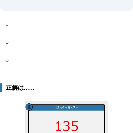
↓
↓
↓
正解は......