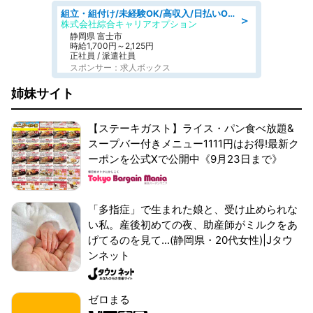
組立・組付け/未経験OK/高収入/日払いOK/寮費無料/交替制
＞
株式会社綜合キャリアオプション
静岡県 富士市
時給1,700円～2,125円
正社員 / 派遣社員
スポンサー：求人ボックス
姉妹サイト
【ステーキガスト】ライス・パン食べ放題&
スープバー付きメニュー1111円はお得!最新ク
ーポンを公式Xで公開中《9月23日まで》
「多指症」で生まれた娘と、受け止められな
い私。産後初めての夜、助産師がミルクをあ
げてるのを見て...(静岡県・20代女性)|Jタウ
ンネット
ゼロまる