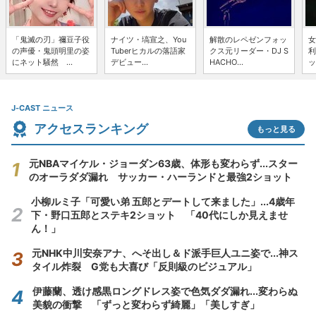
「鬼滅の刃」禰豆子役
ナイツ・塙宣之、You
解散のレペゼンフォッ
女
の声優・鬼頭明里の姿
Tuberヒカルの落語家
クス元リーダー・DJ S
利
にネット騒然 ...
デビュー...
HACHO...
ッ
J-CAST ニュース
アクセスランキング
もっと見る
元NBAマイケル・ジョーダン63歳、体形も変わらず...スター
のオーラダダ漏れ サッカー・ハーランドと最強2ショット
小柳ルミ子「可愛い弟 五郎とデートして来ました」...4歳年
下・野口五郎とステキ2ショット 「40代にしか見えませ
ん！」
元NHK中川安奈アナ、へそ出し＆ド派手巨人ユニ姿で...神ス
タイル炸裂 G党も大喜び「反則級のビジュアル」
伊藤蘭、透け感黒ロングドレス姿で色気ダダ漏れ...変わらぬ
美貌の衝撃 「ずっと変わらず綺麗」「美しすぎ」