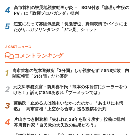
高市首相の被災地視察動画が炎上 BGM付き「総理が主役の
PV」に「政権プロパガンダ」批判
短髪になって雰囲気激変！長瀬智也、真剣表情でバイクにま
たがり...ガソリンタンク「ガン見」ショット
J-CAST ニュース
コメントランキング
高市首相の熊本避難所「3分間」しか視察せず？SNS拡散 内
閣広報官「51分間」だと否定
元文科事務次官・前川喜平氏「熊本の体育館にクーラーをつ
けろ！」訴えにSNSあきれ「ブーメランでは」
蓮舫氏「止める人は誰もいなかったのか」「あまりにも愕
然」 高市首相「上空から合掌」巡る投稿を批判
片山さつき財務相「失われた28年を取り戻す」投稿に批判
芥川賞作家「自民党の大失政の結果だろう」