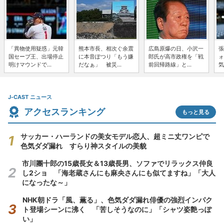
「異物使用疑惑」元韓
熊本市長、相次ぐ余震
広島原爆の日、小沢一
張
国セーブ王、出場停止
に本音ぽつり「もう嫌
郎氏が高市政権を「戦
ォ
明けマウンドで...
だなぁ」 被災...
前回帰路線」と...
気
J-CAST ニュース
アクセスランキング
もっと見る
サッカー・ハーランドの美女モデル恋人、超ミニ丈ワンピで
色気ダダ漏れ すらり神スタイルの美貌
市川團十郎の15歳長女＆13歳長男、ソファでリラックス仲良
し2ショ 「海老蔵さんにも麻央さんにも似てますね」「大人
になったな～」
NHK朝ドラ「風、薫る」、色気ダダ漏れ俳優の強烈インパク
ト登場シーンに沸く 「苦しそうなのに」「シャツ姿艶っぽ
い」