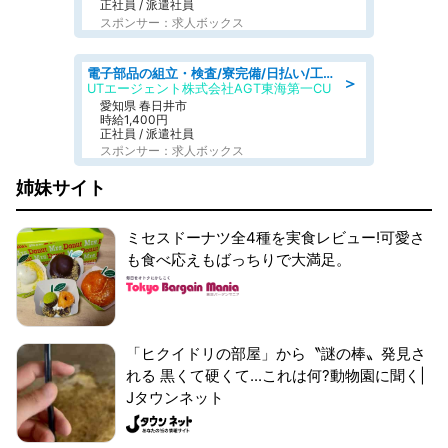
正社員 / 派遣社員
スポンサー：求人ボックス
電子部品の組立・検査/寮完備/日払い/工場・製造
＞
UTエージェント株式会社AGT東海第一CU
愛知県 春日井市
時給1,400円
正社員 / 派遣社員
スポンサー：求人ボックス
姉妹サイト
ミセスドーナツ全4種を実食レビュー!可愛さ
も食べ応えもばっちりで大満足。
「ヒクイドリの部屋」から〝謎の棒〟発見さ
れる 黒くて硬くて...これは何?動物園に聞く|
Jタウンネット