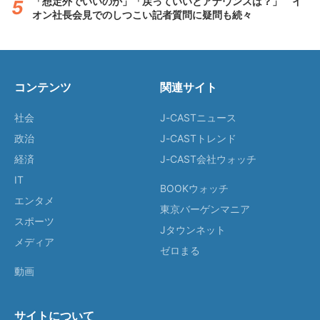
「想定外でいいのか」「戻っていいとアナウンスは？」 イ
オン社長会見でのしつこい記者質問に疑問も続々
コンテンツ
関連サイト
社会
J-CASTニュース
政治
J-CASTトレンド
経済
J-CAST会社ウォッチ
IT
BOOKウォッチ
エンタメ
東京バーゲンマニア
スポーツ
Jタウンネット
メディア
ゼロまる
動画
サイトについて