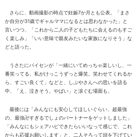
さらに、動画撮影の時点で妊娠7か月とも公表。「まさ
か自分が31歳でギャルママになるとは思わなかった」と
言いつつ、「これから二人の子どもたちに会えるのもすご
く楽しみ」「いい意味で親友みたいな家族になりそう」な
どと語った。
うさたにパイセンが「一緒にいてめっちゃ楽しいし、一
番笑ってる。私がけっこうずっと爆笑。笑わせてくれるか
ら、すごい良くて」などと、しぶやさんへの思いを語る
中、「え、泣きそう。やばい」と涙ぐむ場面も。
最後には「みんなにも安心してほしいぐらい、超最強
の、最強卍すぎるでしょのパートナーをゲットしました」
「みんなにもシェアハピできたらいいなって感じで、これ
からも応援お願いします」と、二人そろって頭を下げてい