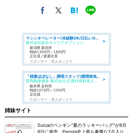
マシンオペレーター/未経験OK/日払いOK/寮費無料/交替制/20・30・40代活躍中
＞
株式会社綜合キャリアオプション
新潟県 新潟市
時給1,300円～1,625円
正社員 / 派遣社員
スポンサー：求人ボックス
「残業ほぼなし」調理スタッフ/調理師免許必須/正職員/日勤のみ/介護付き有料老人ホーム/社会保障完備
＞
群馬郵便逓送 株式会社/介護付有料老人ホーム ふる里
栃木県 足利市
時給1,073円～1,100円
正社員
スポンサー：求人ボックス
姉妹サイト
Suicaのペンギン"夏のラッキーバッグ"が8月
8日に発売。Pensta史上最も豪華な7点入り