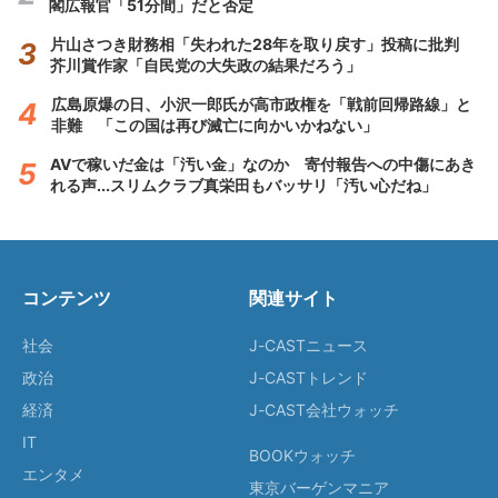
閣広報官「51分間」だと否定
片山さつき財務相「失われた28年を取り戻す」投稿に批判
芥川賞作家「自民党の大失政の結果だろう」
広島原爆の日、小沢一郎氏が高市政権を「戦前回帰路線」と
非難 「この国は再び滅亡に向かいかねない」
AVで稼いだ金は「汚い金」なのか 寄付報告への中傷にあき
れる声...スリムクラブ真栄田もバッサリ「汚い心だね」
コンテンツ
関連サイト
社会
J-CASTニュース
政治
J-CASTトレンド
経済
J-CAST会社ウォッチ
IT
BOOKウォッチ
エンタメ
東京バーゲンマニア