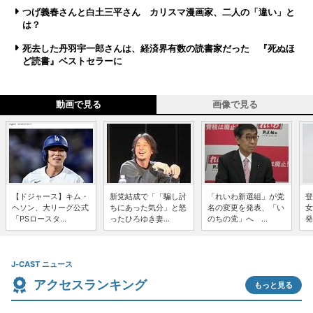
つげ義春さんと白土三平さん カリスマ漫画家、二人の「違い」と
は？
死去した丹羽宇一郎さんは、経済界有数の読書家だった 『死ぬほ
ど読書』ベストセラーに
動画で見る
画像で見る
【ドジャース】キム・
新党結成で「「騙し討
「れいわ新選組」が党
登
ヘソン、大リーグ公式
ちにあった気分」と怒
名の変更を発表、「い
女
「PSロースタ...
ったひろゆき妻...
のちの党」へ ...
発
J-CAST ニュース
アクセスランキング
もっと見る