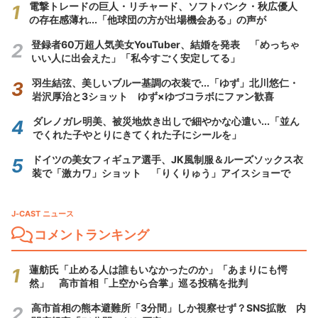
電撃トレードの巨人・リチャード、ソフトバンク・秋広優人
の存在感薄れ...「他球団の方が出場機会ある」の声が
登録者60万超人気美女YouTuber、結婚を発表 「めっちゃ
いい人に出会えた」「私今すごく安定してる」
羽生結弦、美しいブルー基調の衣装で...「ゆず」北川悠仁・
岩沢厚治と3ショット ゆず×ゆづコラボにファン歓喜
ダレノガレ明美、被災地炊き出しで細やかな心遣い...「並ん
でくれた子やとりにきてくれた子にシールを」
ドイツの美女フィギュア選手、JK風制服＆ルーズソックス衣
装で「激カワ」ショット 「りくりゅう」アイスショーで
J-CAST ニュース
コメントランキング
蓮舫氏「止める人は誰もいなかったのか」「あまりにも愕
然」 高市首相「上空から合掌」巡る投稿を批判
高市首相の熊本避難所「3分間」しか視察せず？SNS拡散 内