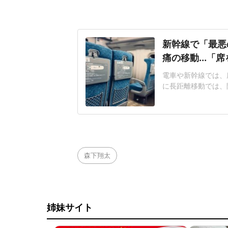
新幹線で「最悪
痛の移動...「
電車や新幹線では、
に長距離移動では、
つながることがある
京に向かう新幹線で
仕事が多忙のため寝
して乗車した。車内
森下翔太
姉妹サイト