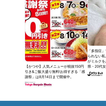
「多指症」
られない私
がミルクをあ
【かつや】人気メニューが税抜150円
県・20代女
引き&ご飯大盛り無料!お得すぎる「感
謝祭」は8月14日まで開催中。