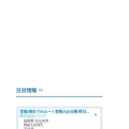
し
注目情報
PR
営業/商社でのルート営業のお仕事/即日勤務可/車通勤可/営業
＞
株式会社パソナ
福岡県 北九州市
時給1,506円
正社員