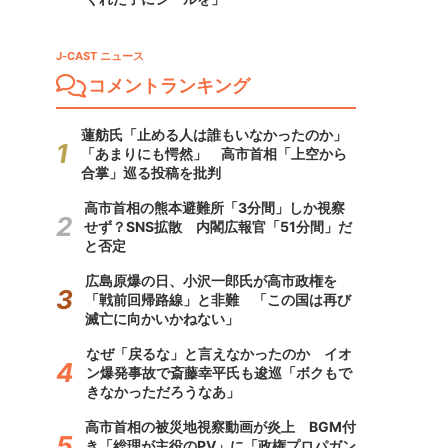
J-CAST ニュース
コメントランキング
蓮舫氏「止める人は誰もいなかったのか」
「あまりにも愕然」 高市首相「上空から
合掌」巡る投稿を批判
高市首相の熊本避難所「3分間」しか視察
せず？SNS拡散 内閣広報官「51分間」だ
と否定
広島原爆の日、小沢一郎氏が高市政権を
「戦前回帰路線」と非難 「この国は再び
滅亡に向かいかねない」
なぜ「戻るな」と言えなかったのか イオ
ン爆発事故で斎藤幸平氏も逡巡「ボクもで
きなかっただろうなあ」
高市首相の被災地視察動画が炎上 BGM付
き「総理が主役のPV」に「政権プロパガン