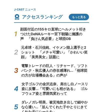
J-CAST ニュース
アクセスランキング
もっと見る
顔面付近の155キロ直球にヘルメット叩き
つけたDeNAルーキー宮下朝陽に擁護の
声 「負けん気必要」と球団OB
元卓球・石川佳純、イケメン陸上選手と2
ショット 「メチャ可愛い」「かわいい笑
顔」「美男美女」話題に
電撃トレードの巨人・リチャード、ソフト
バンク・秋広優人の存在感薄れ...「他球団
の方が出場機会ある」の声が
女子ゴルフの金沢志奈、肩出し白ノースリ
姿に反響...「可愛いにも程がある」 ゴル
フウェア姿と雰囲気変わって
ダレノガレ明美、被災地炊き出しで細やか
な心遣い...「並んでくれた子やとりにきて
くれた子にシールを」