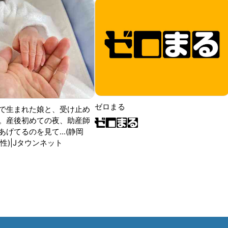
ゼロまる
で生まれた娘と、受け止め
。産後初めての夜、助産師
げてるのを見て...(静岡
性)|Jタウンネット