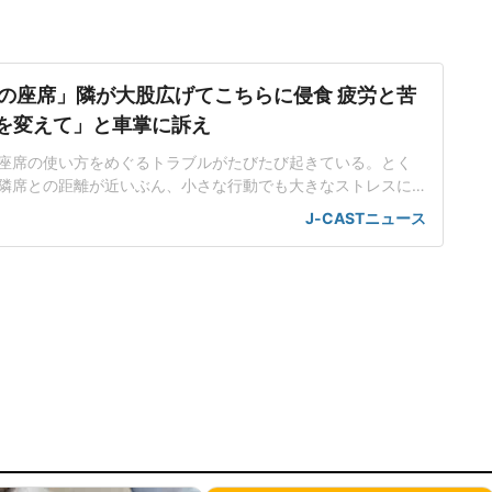
の座席」隣が大股広げてこちらに侵食 疲労と苦
席を変えて」と車掌に訴え
座席の使い方をめぐるトラブルがたびたび起きている。とく
隣席との距離が近いぶん、小さな行動でも大きなストレスに
。都内在住の中村彩名さん(仮名・30代)は、関西方面から東
J-CASTニュース
、思わぬ出来事に直面した。不自然な姿勢で移動する羽目に
不足が続く中、中村さんは、少しでも休もうと指定席を予約
で仮眠を取るつもり