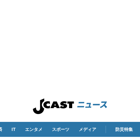
済
IT
エンタメ
スポーツ
メディア
防災特集