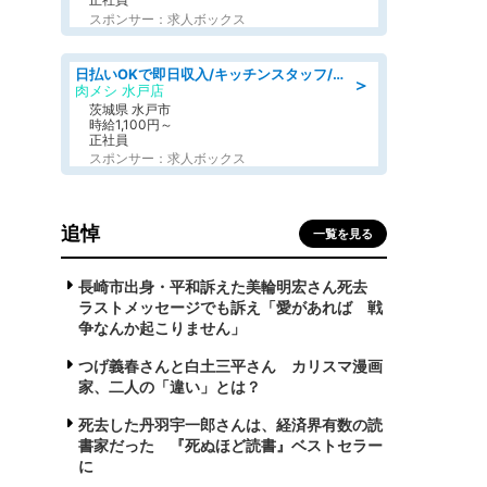
スポンサー：求人ボックス
日払いOKで即日収入/キッチンスタッフ/「原付免許必須」デリバリー業務など、自己成長可能な幅広い仕事に挑戦!髪型自由&ピアス・ネイルOK/茨城県/水戸市
＞
肉メシ 水戸店
茨城県 水戸市
時給1,100円～
正社員
スポンサー：求人ボックス
追悼
一覧を見る
長崎市出身・平和訴えた美輪明宏さん死去
ラストメッセージでも訴え「愛があれば 戦
争なんか起こりません」
つげ義春さんと白土三平さん カリスマ漫画
家、二人の「違い」とは？
死去した丹羽宇一郎さんは、経済界有数の読
書家だった 『死ぬほど読書』ベストセラー
に