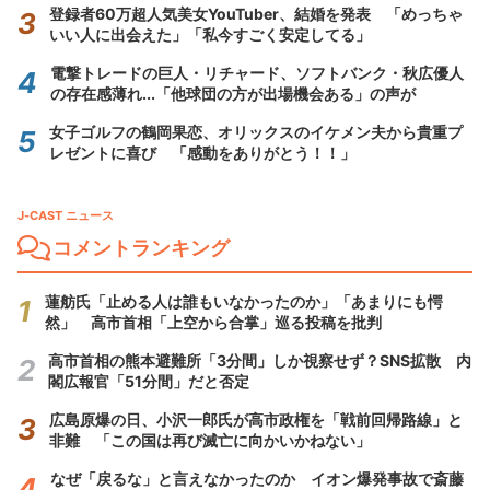
登録者60万超人気美女YouTuber、結婚を発表 「めっちゃ
いい人に出会えた」「私今すごく安定してる」
電撃トレードの巨人・リチャード、ソフトバンク・秋広優人
の存在感薄れ...「他球団の方が出場機会ある」の声が
女子ゴルフの鶴岡果恋、オリックスのイケメン夫から貴重プ
レゼントに喜び 「感動をありがとう！！」
J-CAST ニュース
コメントランキング
蓮舫氏「止める人は誰もいなかったのか」「あまりにも愕
然」 高市首相「上空から合掌」巡る投稿を批判
高市首相の熊本避難所「3分間」しか視察せず？SNS拡散 内
閣広報官「51分間」だと否定
広島原爆の日、小沢一郎氏が高市政権を「戦前回帰路線」と
非難 「この国は再び滅亡に向かいかねない」
なぜ「戻るな」と言えなかったのか イオン爆発事故で斎藤