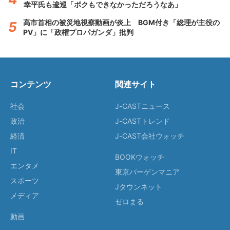
幸平氏も逡巡「ボクもできなかっただろうなあ」
高市首相の被災地視察動画が炎上 BGM付き「総理が主役の
PV」に「政権プロパガンダ」批判
コンテンツ
関連サイト
社会
J-CASTニュース
政治
J-CASTトレンド
経済
J-CAST会社ウォッチ
IT
BOOKウォッチ
エンタメ
東京バーゲンマニア
スポーツ
Jタウンネット
メディア
ゼロまる
動画