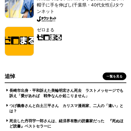
帽子に手を伸ばし(千葉県・40代女性)|Jタウ
ンネット
ゼロまる
追悼
一覧を見る
長崎市出身・平和訴えた美輪明宏さん死去 ラストメッセージでも
訴え「愛があれば 戦争なんか起こりません」
つげ義春さんと白土三平さん カリスマ漫画家、二人の「違い」と
は？
死去した丹羽宇一郎さんは、経済界有数の読書家だった 『死ぬほ
ど読書』ベストセラーに