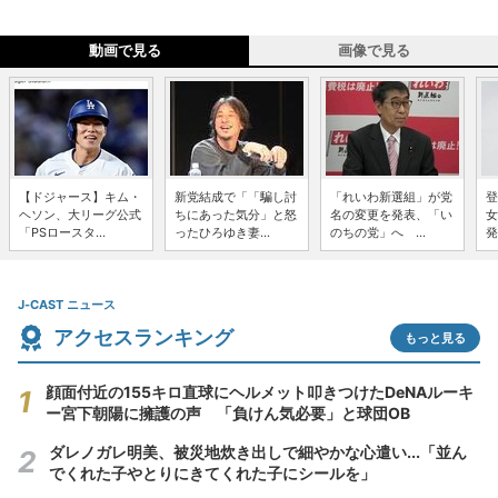
動画で見る
画像で見る
【ドジャース】キム・
新党結成で「「騙し討
「れいわ新選組」が党
登
ヘソン、大リーグ公式
ちにあった気分」と怒
名の変更を発表、「い
女
「PSロースタ...
ったひろゆき妻...
のちの党」へ ...
発
J-CAST ニュース
アクセスランキング
もっと見る
顔面付近の155キロ直球にヘルメット叩きつけたDeNAルーキ
ー宮下朝陽に擁護の声 「負けん気必要」と球団OB
ダレノガレ明美、被災地炊き出しで細やかな心遣い...「並ん
でくれた子やとりにきてくれた子にシールを」