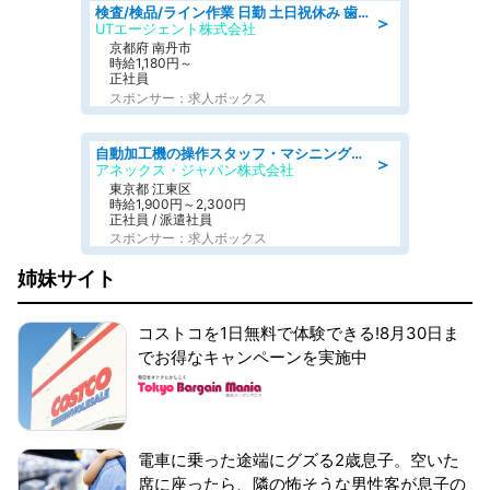
検査/検品/ライン作業 日勤 土日祝休み 歯科模型製造 有償休憩あり 残業ほぼなし
＞
UTエージェント株式会社
京都府 南丹市
時給1,180円～
正社員
スポンサー：求人ボックス
自動加工機の操作スタッフ・マシニングセンタ/工業系卒歓迎/未経験OK/年間休日125日/ブランクOK/交通費支給
＞
アネックス・ジャパン株式会社
東京都 江東区
時給1,900円～2,300円
正社員 / 派遣社員
スポンサー：求人ボックス
姉妹サイト
コストコを1日無料で体験できる!8月30日ま
でお得なキャンペーンを実施中
電車に乗った途端にグズる2歳息子。空いた
席に座ったら、隣の怖そうな男性客が息子の