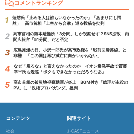
コメントランキング
蓮舫氏「止める人は誰もいなかったのか」「あまりにも愕
然」 高市首相「上空から合掌」巡る投稿を批判
高市首相の熊本避難所「3分間」しか視察せず？SNS拡散 内
閣広報官「51分間」だと否定
広島原爆の日、小沢一郎氏が高市政権を「戦前回帰路線」と
非難 「この国は再び滅亡に向かいかねない」
なぜ「戻るな」と言えなかったのか イオン爆発事故で斎藤
幸平氏も逡巡「ボクもできなかっただろうなあ」
高市首相の被災地視察動画が炎上 BGM付き「総理が主役の
PV」に「政権プロパガンダ」批判
コンテンツ
関連サイト
社会
J-CASTニュース