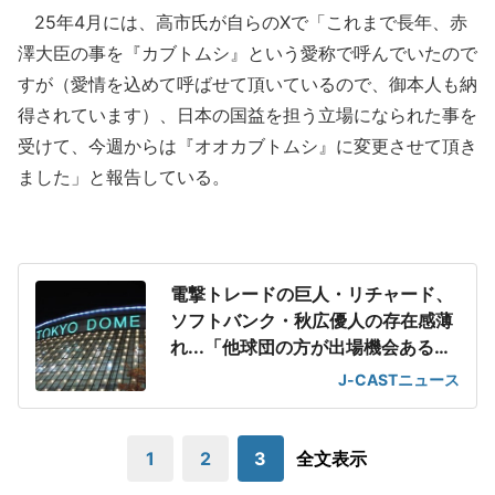
25年4月には、高市氏が自らのXで「これまで長年、赤
澤大臣の事を『カブトムシ』という愛称で呼んでいたので
すが（愛情を込めて呼ばせて頂いているので、御本人も納
得されています）、日本の国益を担う立場になられた事を
受けて、今週からは『オオカブトムシ』に変更させて頂き
ました」と報告している。
電撃トレードの巨人・リチャード、
ソフトバンク・秋広優人の存在感薄
れ...「他球団の方が出場機会ある」
の声が
J-CASTニュース
1
2
3
全文表示