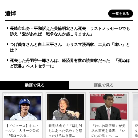
追悼
一覧を見る
長崎市出身・平和訴えた美輪明宏さん死去 ラストメッセージでも
訴え「愛があれば 戦争なんか起こりません」
つげ義春さんと白土三平さん カリスマ漫画家、二人の「違い」と
は？
死去した丹羽宇一郎さんは、経済界有数の読書家だった 『死ぬほ
ど読書』ベストセラーに
動画で見る
画像で見る
【ドジャース】キム・
新党結成で「「騙し討
「れいわ新選組」が党
登
ヘソン、大リーグ公式
ちにあった気分」と怒
名の変更を発表、「い
女
「PSロースタ...
ったひろゆき妻...
のちの党」へ ...
発