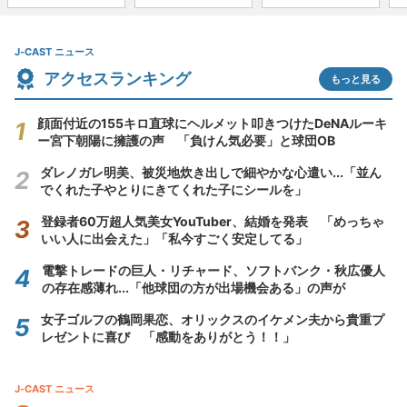
J-CAST ニュース
アクセスランキング
もっと見る
顔面付近の155キロ直球にヘルメット叩きつけたDeNAルーキ
ー宮下朝陽に擁護の声 「負けん気必要」と球団OB
ダレノガレ明美、被災地炊き出しで細やかな心遣い...「並ん
でくれた子やとりにきてくれた子にシールを」
登録者60万超人気美女YouTuber、結婚を発表 「めっちゃ
いい人に出会えた」「私今すごく安定してる」
電撃トレードの巨人・リチャード、ソフトバンク・秋広優人
の存在感薄れ...「他球団の方が出場機会ある」の声が
女子ゴルフの鶴岡果恋、オリックスのイケメン夫から貴重プ
レゼントに喜び 「感動をありがとう！！」
J-CAST ニュース