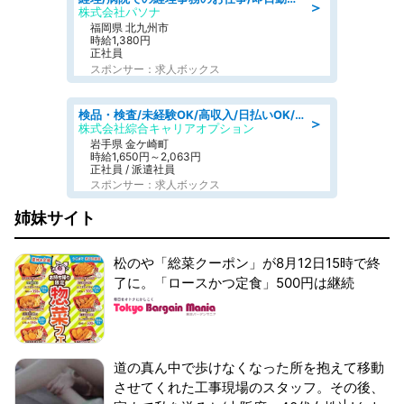
＞
株式会社パソナ
福岡県 北九州市
時給1,380円
正社員
スポンサー：求人ボックス
検品・検査/未経験OK/高収入/日払いOK/交替制/20・30・40代活躍中
＞
株式会社綜合キャリアオプション
岩手県 金ケ崎町
時給1,650円～2,063円
正社員 / 派遣社員
スポンサー：求人ボックス
姉妹サイト
松のや「総菜クーポン」が8月12日15時で終
了に。「ロースかつ定食」500円は継続
道の真ん中で歩けなくなった所を抱えて移動
させてくれた工事現場のスタッフ。その後、