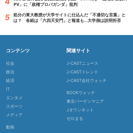
PV」に「政権プロパガンダ」批判
処分の東大教授が大学サイトに仕込んだ「不適切な言葉」と
は？ 各紙は「六四天安門」と報道も...大学側は説明拒否
コンテンツ
関連サイト
社会
J-CASTニュース
政治
J-CASTトレンド
経済
J-CAST会社ウォッチ
IT
BOOKウォッチ
エンタメ
東京バーゲンマニア
スポーツ
Jタウンネット
メディア
ゼロまる
動画