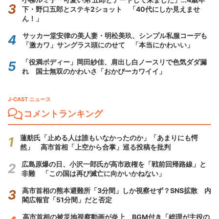
下・野口五郎とステキ2ショット 「40代にしか見えませ
ん！」
サッカー堂安律の美人妻・明松美玖、シンプル私服コーデも
「激カワ」サングラス頭にのせて 「本当にかわいい」
「役満ボディー」岡田紗佳、肩出し白ノースリで色気ダダ漏
れ 国士無双のかわいさ「おかぴーカワイイ」
J-CAST ニュース
コメントランキング
蓮舫氏「止める人は誰もいなかったのか」「あまりにも愕
然」 高市首相「上空から合掌」巡る投稿を批判
広島原爆の日、小沢一郎氏が高市政権を「戦前回帰路線」と
非難 「この国は再び滅亡に向かいかねない」
高市首相の熊本避難所「3分間」しか視察せず？SNS拡散 内
閣広報官「51分間」だと否定
高市首相の被災地視察動画が炎上 BGM付き「総理が主役の