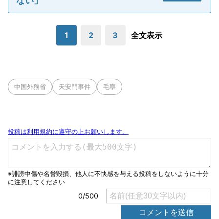
ない」
1
2
3
全文表示
中国外務省
天安門事件
毛寧