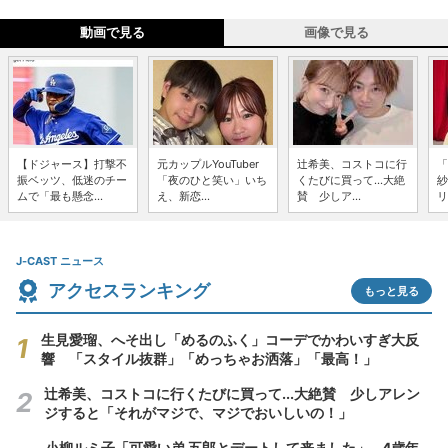
動画で見る
画像で見る
【ドジャース】打撃不
元カップルYouTuber
辻希美、コストコに行
「
振ベッツ、低迷のチー
「夜のひと笑い」いち
くたびに買って...大絶
紗
ムで「最も懸念...
え、新恋...
賛 少しア...
リ
J-CAST ニュース
アクセスランキング
もっと見る
生見愛瑠、へそ出し「めるのふく」コーデでかわいすぎ大反
響 「スタイル抜群」「めっちゃお洒落」「最高！」
辻希美、コストコに行くたびに買って...大絶賛 少しアレン
ジすると「それがマジで、マジでおいしいの！」
小柳ルミ子「可愛い弟 五郎とデートして来ました」...4歳年