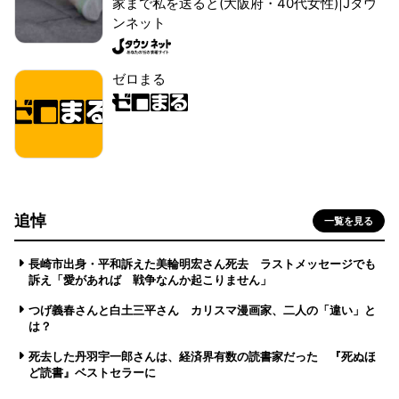
家まで私を送ると(大阪府・40代女性)|Jタウ
ンネット
ゼロまる
追悼
一覧を見る
長崎市出身・平和訴えた美輪明宏さん死去 ラストメッセージでも
訴え「愛があれば 戦争なんか起こりません」
つげ義春さんと白土三平さん カリスマ漫画家、二人の「違い」と
は？
死去した丹羽宇一郎さんは、経済界有数の読書家だった 『死ぬほ
ど読書』ベストセラーに