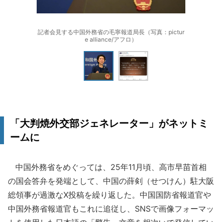
記者会見する中国外務省の毛寧報道局長（写真：pictur
e alliance/アフロ）
「大判焼外交部ジェネレーター」がネットミ
ームに
中国外務省をめぐっては、25年11月頃、高市早苗首相
の国会答弁を発端として、中国の薛剣（せつけん）駐大阪
総領事が過激なX投稿を繰り返した。中国国防省報道官や
中国外務省報道官もこれに追従し、SNSで画像フォーマッ