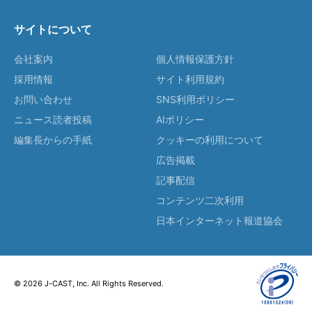
サイトについて
会社案内
個人情報保護方針
採用情報
サイト利用規約
お問い合わせ
SNS利用ポリシー
ニュース読者投稿
AIポリシー
編集長からの手紙
クッキーの利用について
広告掲載
記事配信
コンテンツ二次利用
日本インターネット報道協会
© 2026 J-CAST, Inc. All Rights Reserved.