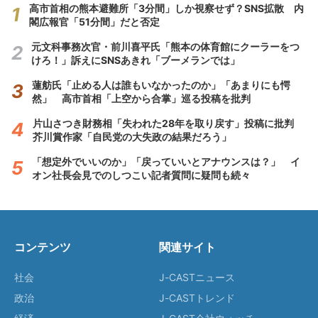
高市首相の熊本避難所「3分間」しか視察せず？SNS拡散 内
閣広報官「51分間」だと否定
元文科事務次官・前川喜平氏「熊本の体育館にクーラーをつ
けろ！」訴えにSNSあきれ「ブーメランでは」
蓮舫氏「止める人は誰もいなかったのか」「あまりにも愕
然」 高市首相「上空から合掌」巡る投稿を批判
片山さつき財務相「失われた28年を取り戻す」投稿に批判
芥川賞作家「自民党の大失政の結果だろう」
「想定外でいいのか」「戻っていいとアナウンスは？」 イ
オン社長会見でのしつこい記者質問に疑問も続々
コンテンツ
関連サイト
社会
J-CASTニュース
政治
J-CASTトレンド