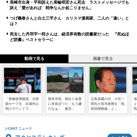
長崎市出身・平和訴えた美輪明宏さん死去 ラストメッセージでも
訴え「愛があれば 戦争なんか起こりません」
つげ義春さんと白土三平さん カリスマ漫画家、二人の「違い」と
は？
死去した丹羽宇一郎さんは、経済界有数の読書家だった 『死ぬほ
ど読書』ベストセラーに
動画で見る
画像で見る
「異物使用疑惑」元韓
熊本市長、相次ぐ余震
広島原爆の日、小沢一
張
国セーブ王、出場停止
に本音ぽつり「もう嫌
郎氏が高市政権を「戦
ォ
明けマウンドで...
だなぁ」 被災...
前回帰路線」と...
気
J-CAST ニュース