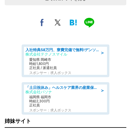
入社特典58万円、寮費完備で無料!デンソーで働こう!自動車工場で小型部品の検査業務 denso aichi
＞
株式会社テクノスマイル
愛知県 岡崎市
時給1,800円
正社員 / 派遣社員
スポンサー：求人ボックス
「土日祝休み」ヘルスケア業界の産業保健師/高時給/未経験OK/要資格:保健師、正看護師
＞
株式会社パソナ
福岡県 福岡市
時給2,300円
正社員
スポンサー：求人ボックス
姉妹サイト