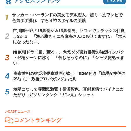
アクセスランキング
もっと見る
サッカー・ハーランドの美女モデル恋人、超ミニ丈ワンピで
色気ダダ漏れ すらり神スタイルの美貌
市川團十郎の15歳長女＆13歳長男、ソファでリラックス仲良
し2ショ 「海老蔵さんにも麻央さんにも似てますね」「大人
になったな～」
NHK朝ドラ「風、薫る」、色気ダダ漏れ俳優の強烈インパク
ト登場シーンに沸く 「苦しそうなのに」「シャツ姿艶っぽ
い」
高市首相の被災地視察動画が炎上 BGM付き「総理が主役の
PV」に「政権プロパガンダ」批判
短髪になって雰囲気激変！長瀬智也、真剣表情でバイクにま
たがり...ガソリンタンク「ガン見」ショット
J-CAST ニュース
コメントランキング