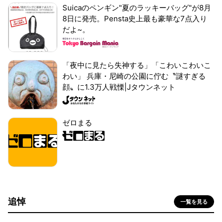
Suicaのペンギン"夏のラッキーバッグ"が8月
8日に発売。Pensta史上最も豪華な7点入り
だよ~。
「夜中に見たら失神する」「こわいこわいこ
わい」 兵庫・尼崎の公園に佇む〝謎すぎる
顔〟に1.3万人戦慄|Jタウンネット
ゼロまる
追悼
一覧を見る