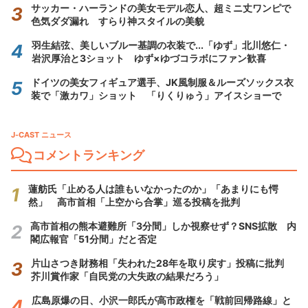
サッカー・ハーランドの美女モデル恋人、超ミニ丈ワンピで
色気ダダ漏れ すらり神スタイルの美貌
羽生結弦、美しいブルー基調の衣装で...「ゆず」北川悠仁・
岩沢厚治と3ショット ゆず×ゆづコラボにファン歓喜
ドイツの美女フィギュア選手、JK風制服＆ルーズソックス衣
装で「激カワ」ショット 「りくりゅう」アイスショーで
J-CAST ニュース
コメントランキング
蓮舫氏「止める人は誰もいなかったのか」「あまりにも愕
然」 高市首相「上空から合掌」巡る投稿を批判
高市首相の熊本避難所「3分間」しか視察せず？SNS拡散 内
閣広報官「51分間」だと否定
片山さつき財務相「失われた28年を取り戻す」投稿に批判
芥川賞作家「自民党の大失政の結果だろう」
広島原爆の日、小沢一郎氏が高市政権を「戦前回帰路線」と