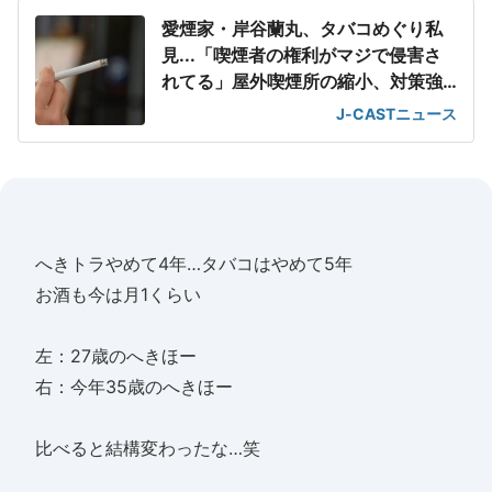
愛煙家・岸谷蘭丸、タバコめぐり私
見...「喫煙者の権利がマジで侵害さ
れてる」屋外喫煙所の縮小、対策強
化
J-CASTニュース
へきトラやめて4年…タバコはやめて5年
お酒も今は月1くらい
左：27歳のへきほー
右：今年35歳のへきほー
比べると結構変わったな…笑