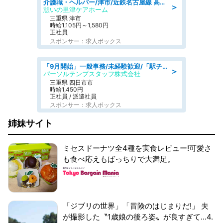
介護職・ヘルパー/津市/近鉄名古屋線 高田本山/三重県/デイサービス
＞
憩いの里津ケアホーム
三重県 津市
時給1,105円～1,580円
正社員
スポンサー：求人ボックス
「9月開始」一般事務/未経験歓迎/「駅チカ×18時まで!」残業なし部内の1人事務@1,450円
＞
パーソルテンプスタッフ株式会社
三重県 四日市市
時給1,450円
正社員 / 派遣社員
スポンサー：求人ボックス
姉妹サイト
ミセスドーナツ全4種を実食レビュー!可愛さ
も食べ応えもばっちりで大満足。
「ジブリの世界」「冒険のはじまりだ!」 夫
が撮影した〝1歳娘の後ろ姿〟が良すぎて...4.