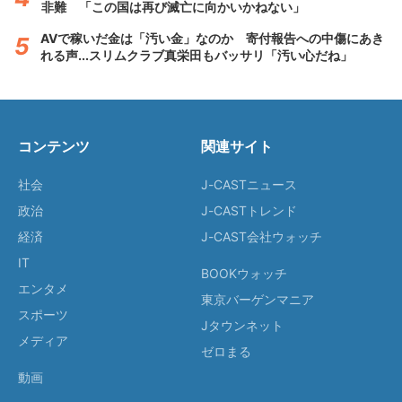
非難 「この国は再び滅亡に向かいかねない」
AVで稼いだ金は「汚い金」なのか 寄付報告への中傷にあき
れる声...スリムクラブ真栄田もバッサリ「汚い心だね」
コンテンツ
関連サイト
社会
J-CASTニュース
政治
J-CASTトレンド
経済
J-CAST会社ウォッチ
IT
BOOKウォッチ
エンタメ
東京バーゲンマニア
スポーツ
Jタウンネット
メディア
ゼロまる
動画