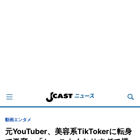
動画
エンタメ
元YouTuber、美容系TikTokerに転身