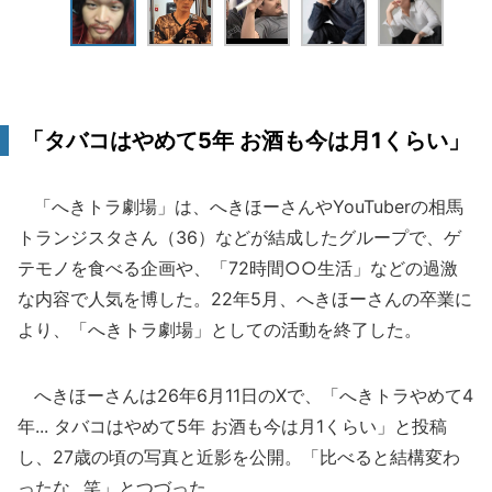
「タバコはやめて5年 お酒も今は月1くらい」
「へきトラ劇場」は、へきほーさんやYouTuberの相馬
トランジスタさん（36）などが結成したグループで、ゲ
テモノを食べる企画や、「72時間○○生活」などの過激
な内容で人気を博した。22年5月、へきほーさんの卒業に
より、「へきトラ劇場」としての活動を終了した。
へきほーさんは26年6月11日のXで、「へきトラやめて4
年... タバコはやめて5年 お酒も今は月1くらい」と投稿
し、27歳の頃の写真と近影を公開。「比べると結構変わ
ったな...笑」とつづった。