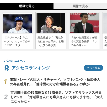
動画で見る
画像で見る
【ドジャース】キム・
新党結成で「「騙し討
「れいわ新選組」が党
登
ヘソン、大リーグ公式
ちにあった気分」と怒
名の変更を発表、「い
女
「PSロースタ...
ったひろゆき妻...
のちの党」へ ...
発
J-CAST ニュース
アクセスランキング
もっと見る
電撃トレードの巨人・リチャード、ソフトバンク・秋広優人
の存在感薄れ...「他球団の方が出場機会ある」の声が
市川團十郎の15歳長女＆13歳長男、ソファでリラックス仲良
し2ショ 「海老蔵さんにも麻央さんにも似てますね」「大人
になったな～」