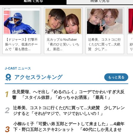
動画で見る
画像で見る
【ドジャース】打撃不
元カップルYouTuber
辻希美、コストコに行
「
振ベッツ、低迷のチー
「夜のひと笑い」いち
くたびに買って...大絶
紗
ムで「最も懸念...
え、新恋...
賛 少しア...
リ
J-CAST ニュース
アクセスランキング
もっと見る
生見愛瑠、へそ出し「めるのふく」コーデでかわいすぎ大反
響 「スタイル抜群」「めっちゃお洒落」「最高！」
辻希美、コストコに行くたびに買って...大絶賛 少しアレン
ジすると「それがマジで、マジでおいしいの！」
小柳ルミ子「可愛い弟 五郎とデートして来ました」...4歳年
下・野口五郎とステキ2ショット 「40代にしか見えませ