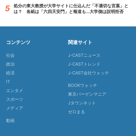
処分の東大教授が大学サイトに仕込んだ「不適切な言葉」と
は？ 各紙は「六四天安門」と報道も...大学側は説明拒否
コンテンツ
関連サイト
社会
J-CASTニュース
政治
J-CASTトレンド
経済
J-CAST会社ウォッチ
IT
BOOKウォッチ
エンタメ
東京バーゲンマニア
スポーツ
Jタウンネット
メディア
ゼロまる
動画