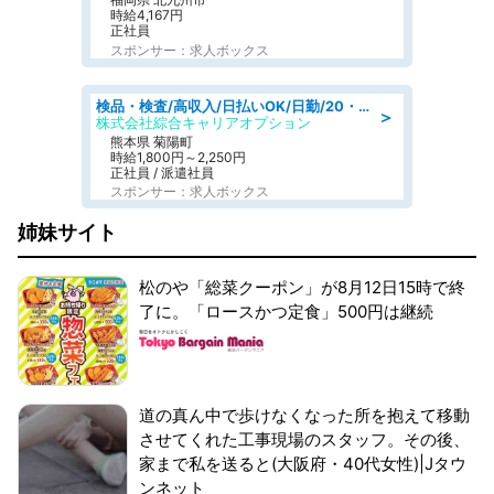
時給4,167円
正社員
スポンサー：求人ボックス
検品・検査/高収入/日払いOK/日勤/20・30・40代活躍中/製造 工場
＞
株式会社綜合キャリアオプション
熊本県 菊陽町
時給1,800円～2,250円
正社員 / 派遣社員
スポンサー：求人ボックス
姉妹サイト
松のや「総菜クーポン」が8月12日15時で終
了に。「ロースかつ定食」500円は継続
道の真ん中で歩けなくなった所を抱えて移動
させてくれた工事現場のスタッフ。その後、
家まで私を送ると(大阪府・40代女性)|Jタウ
ンネット