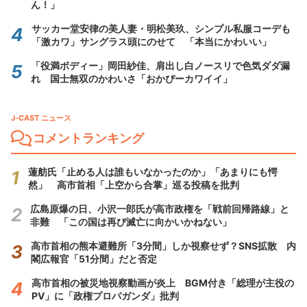
ん！」
サッカー堂安律の美人妻・明松美玖、シンプル私服コーデも
「激カワ」サングラス頭にのせて 「本当にかわいい」
「役満ボディー」岡田紗佳、肩出し白ノースリで色気ダダ漏
れ 国士無双のかわいさ「おかぴーカワイイ」
J-CAST ニュース
コメントランキング
蓮舫氏「止める人は誰もいなかったのか」「あまりにも愕
然」 高市首相「上空から合掌」巡る投稿を批判
広島原爆の日、小沢一郎氏が高市政権を「戦前回帰路線」と
非難 「この国は再び滅亡に向かいかねない」
高市首相の熊本避難所「3分間」しか視察せず？SNS拡散 内
閣広報官「51分間」だと否定
高市首相の被災地視察動画が炎上 BGM付き「総理が主役の
PV」に「政権プロパガンダ」批判