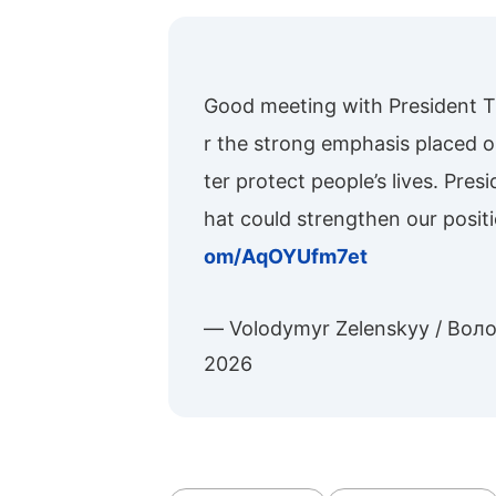
ニヤフ首相との電話
Good meeting with President
r the strong emphasis placed o
ter protect people’s lives. Pre
hat could strengthen our posit
om/AqOYUfm7et
— Volodymyr Zelenskyy / Во
2026