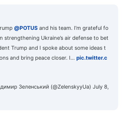
会談
 Trump
@POTUS
and his team. I’m grateful fo
n strengthening Ukraine’s air defense to bet
sident Trump and I spoke about some ideas t
ions and bring peace closer. I…
pic.twitter.c
лодимир Зеленський (@ZelenskyyUa)
July 8,