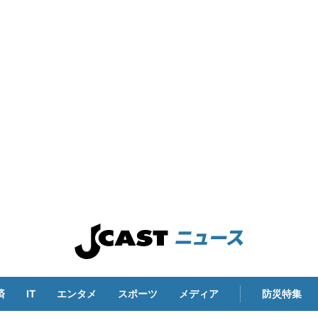
済
IT
エンタメ
スポーツ
メディア
防災特集