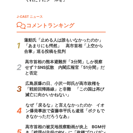
J-CAST ニュース
コメントランキング
蓮舫氏「止める人は誰もいなかったのか」
「あまりにも愕然」 高市首相「上空から
合掌」巡る投稿を批判
高市首相の熊本避難所「3分間」しか視察
せず？SNS拡散 内閣広報官「51分間」だ
と否定
広島原爆の日、小沢一郎氏が高市政権を
「戦前回帰路線」と非難 「この国は再び
滅亡に向かいかねない」
なぜ「戻るな」と言えなかったのか イオ
ン爆発事故で斎藤幸平氏も逡巡「ボクもで
きなかっただろうなあ」
高市首相の被災地視察動画が炎上 BGM付
き「総理が主役のPV」に「政権プロパガン