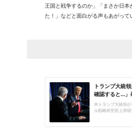
王国と戦争するのか」「まさか日本
た！」などと面白がる声もあがって
トランプ大統領
確認すると...
米トランプ大統領が
ル戦略研究所上席研究
(フジテレビ系)で
ころ、間違いないら
ぶりだった」番組で