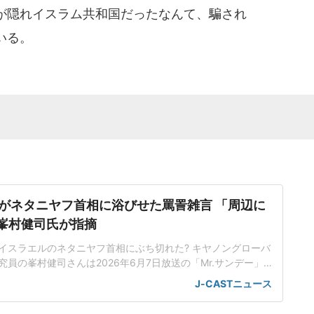
が隠れイスラム共和国だったなんて、騙され
いる。
がネタニヤフ首相に浴びせた罵詈雑言 「周辺に
」峯村健司氏が指摘
イスラエルのネタニヤフ首相にぶち切れた? キヤノングローバ
員の峯村健司さんは2026年6月7日放送の「Mr.サンデー」
、大統領が激怒したとされる電話会談について周辺に確認したと
J-CASTニュース
しいと話した。「放送禁止用語を使ったようなかなりの激怒
は、アメリカのメディアが報じた1日のトランプ大統領とネタ