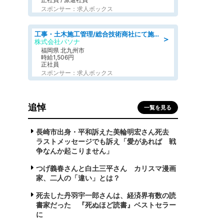
スポンサー：求人ボックス
工事・土木施工管理/総合技術商社にて施工管理のお仕事/即日勤務可/車通勤可/工事・土木施工管理/生産・品質管理
＞
株式会社パソナ
福岡県 北九州市
時給1,506円
正社員
スポンサー：求人ボックス
追悼
一覧を見る
長崎市出身・平和訴えた美輪明宏さん死去
ラストメッセージでも訴え「愛があれば 戦
争なんか起こりません」
つげ義春さんと白土三平さん カリスマ漫画
家、二人の「違い」とは？
死去した丹羽宇一郎さんは、経済界有数の読
書家だった 『死ぬほど読書』ベストセラー
に