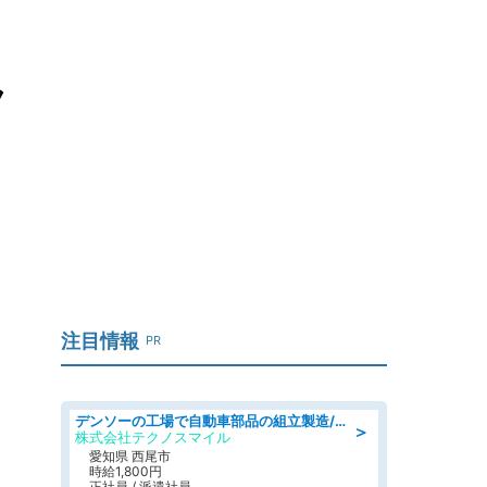
ラ
注目情報
PR
デンソーの工場で自動車部品の組立製造/denso aichi
＞
株式会社テクノスマイル
愛知県 西尾市
時給1,800円
正社員 / 派遣社員