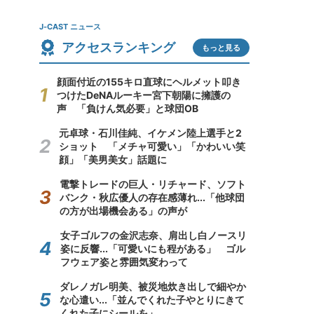
J-CAST ニュース
アクセスランキング
もっと見る
顔面付近の155キロ直球にヘルメット叩き
つけたDeNAルーキー宮下朝陽に擁護の
声 「負けん気必要」と球団OB
元卓球・石川佳純、イケメン陸上選手と2
ショット 「メチャ可愛い」「かわいい笑
顔」「美男美女」話題に
電撃トレードの巨人・リチャード、ソフト
バンク・秋広優人の存在感薄れ...「他球団
の方が出場機会ある」の声が
女子ゴルフの金沢志奈、肩出し白ノースリ
姿に反響...「可愛いにも程がある」 ゴル
フウェア姿と雰囲気変わって
ダレノガレ明美、被災地炊き出しで細やか
な心遣い...「並んでくれた子やとりにきて
くれた子にシールを」