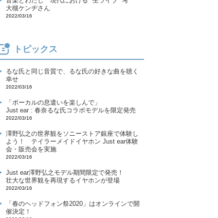
音楽とわたし
現代における ″生ライブ″ 考
大槻ケンヂさん
2022/03/16
トピックス
るな氏と同じ音質で、るな氏の好きな曲を聴く
幸せ
2022/03/16
「ボーカルの息遣いを楽しんで」
Just ear : 春奈るな氏コラボモデルを限定発売
2022/03/16
澤野弘之の世界観をソニーストア銀座で体験し
よう！ テイラーメイドイヤホン Just ear体験
会・販売会を実施
2022/03/16
Just ear澤野弘之モデル期間限定で発売！
壮大な世界観を再現するイヤホンが登場
2022/03/16
「春のヘッドフォン祭2020」はオンラインで開
催決定！