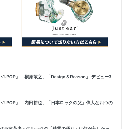
-POP」 槇原敬之、「Design＆Reason」 デビュー3
いJ-POP」 内田裕也、「日本ロックの父」偉大な四つの
ペラ改革者・グルックの「精霊の踊り」は何が新しかっ