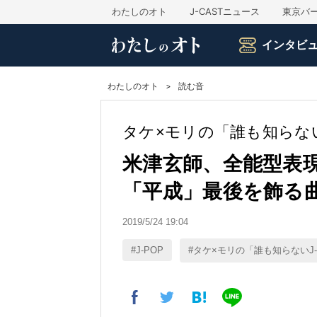
わたしのオト
J-CASTニュース
東京バ
インタビ
わたしのオト
読む音
タケ×モリの「誰も知らない
米津玄師、全能型表現
「平成」最後を飾る
2019/5/24 19:04
J-POP
タケ×モリの「誰も知らないJ-