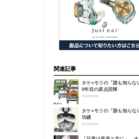
関連記事
タケ×モリの「誰も知らないJ
0年目の原点回帰
2019/03/28
タケ×モリの「誰も知らな
功績
2019/04/05
「日常は音楽と共に」 オ