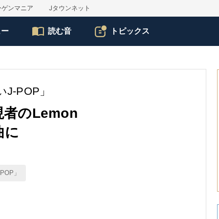
ーゲンマニア
Jタウンネット
ュー
読む音
トピックス
J-POP」
者のLemon
曲に
POP」