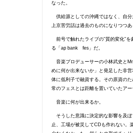
なった。
供給源としての沖縄ではなく、自分
上京苦労話は過去のものになりつつあ
前号で触れたライブの"質的変化"を象
る「ap bank fes」だ。
音楽プロデューサーの小林武史とMr.C
めに何か出来ないか」と発足した非営利
体に低利子で融資する。その原資のた
常のフェスとは距離を置いていたアー
音楽に何が出来るか。
そうした意識に決定的な影響を及ぼし
止、工場が被災してCDも作れない。