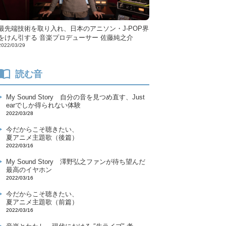
最先端技術を取り入れ、日本のアニソン・J-POP界
をけん引する 音楽プロデューサー 佐藤純之介
2022/03/29
読む音
My Sound Story
自分の音を見つめ直す、Just
earでしか得られない体験
2022/03/28
今だからこそ聴きたい、
夏アニメ主題歌（後篇）
2022/03/16
My Sound Story
澤野弘之ファンが待ち望んだ
最高のイヤホン
2022/03/16
今だからこそ聴きたい、
夏アニメ主題歌（前篇）
2022/03/16