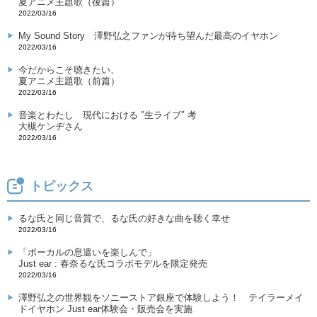
夏アニメ主題歌（後篇）
2022/03/16
My Sound Story
澤野弘之ファンが待ち望んだ最高のイヤホン
2022/03/16
今だからこそ聴きたい、
夏アニメ主題歌（前篇）
2022/03/16
音楽とわたし
現代における ″生ライブ″ 考
大槻ケンヂさん
2022/03/16
トピックス
るな氏と同じ音質で、るな氏の好きな曲を聴く幸せ
2022/03/16
「ボーカルの息遣いを楽しんで」
Just ear : 春奈るな氏コラボモデルを限定発売
2022/03/16
澤野弘之の世界観をソニーストア銀座で体験しよう！ テイラーメイ
ドイヤホン Just ear体験会・販売会を実施