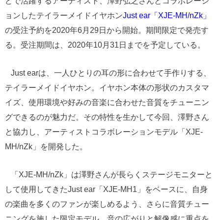
どで活躍するアーティスト、澤野弘之さんとコラボレーシ
ョンしたテイラーメイドイヤホン
Just ear「XJE-MH/nZk」
の受注予約を2020年6月29日から開始。期間限定で発売す
る。受注期間は、2020年10月31日までを予定している。
Just earは、一人ひとりの耳の形に合わせて手作りする、
テイラーメイドイヤホン。イヤホン本体の形状のカスタマ
イズ、使用環境や好みの音楽に合わせた音質をチューニン
グできるのが魅力だ。その特性を生かして今回、澤野さん
と協力し、アーティストコラボレーションモデル「XJE-
MH/nZk」を開発した。
「XJE-MH/nZk」は澤野さんが長らくステージモニターと
して使用してきたJust ear「XJE-MH1」をベースに、自身
の楽曲を多くのファンが楽しめるよう、さらに音質チュー
ニングを施した限定モデル。音の広がりと解像感に重点を