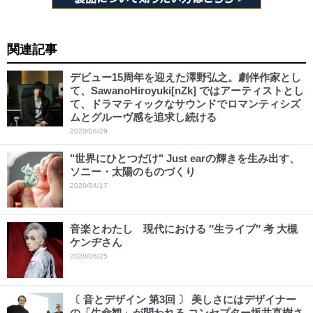
関連記事
デビュー15周年を迎えた澤野弘之。劇伴作家とし
て、SawanoHiroyuki[nZk] ではアーティストとし
て、ドラマティックなサウンドでロマンティシズ
ムとグルーヴ感を追求し続ける
2020/06/29
"世界にひとつだけ" Just earの輝きを生み出す、
ソニー・太陽のものづくり
2020/04/17
音楽とわたし 現代における ″生ライブ″ 考 大槻
ケンヂさん
2020/06/25
〔 音とデザイン 第3回 〕 美しさにはデザイナー
の「生命観」が問われる コンセプター坂井直樹さ