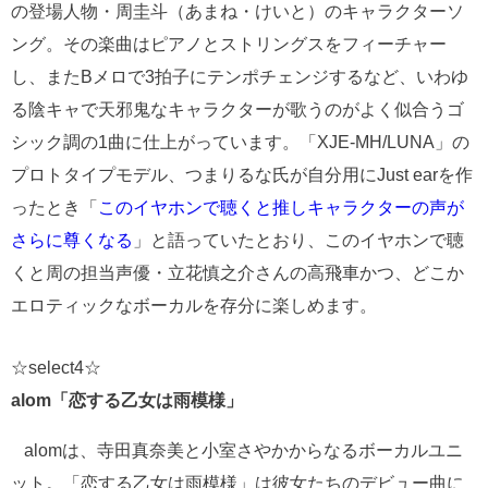
の登場人物・周圭斗（あまね・けいと）のキャラクターソ
ング。その楽曲はピアノとストリングスをフィーチャー
し、またBメロで3拍子にテンポチェンジするなど、いわゆ
る陰キャで天邪鬼なキャラクターが歌うのがよく似合うゴ
シック調の1曲に仕上がっています。「XJE-MH/LUNA」の
プロトタイプモデル、つまりるな氏が自分用にJust earを作
ったとき「
このイヤホンで聴くと推しキャラクターの声が
さらに尊くなる
」と語っていたとおり、このイヤホンで聴
くと周の担当声優・立花慎之介さんの高飛車かつ、どこか
エロティックなボーカルを存分に楽しめます。
☆select4☆
alom「恋する乙女は雨模様」
alomは、寺田真奈美と小室さやかからなるボーカルユニ
ット。「恋する乙女は雨模様」は彼女たちのデビュー曲に