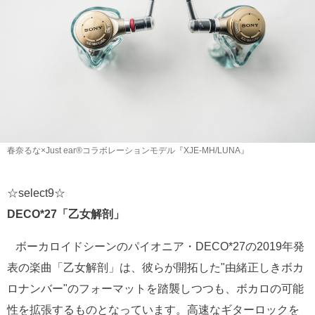
春奈るな×Just ear®コラボレーションモデル『XJE-MH/LUNA』
☆select9☆
DECO*27「乙女解剖」
ボーカロイドシーンのパイオニア・DECO*27の2019年発
表の楽曲「乙女解剖」は、彼らが開拓した"由緒正しきボカ
ロナンバー"のフォーマットを踏襲しつつも、ボカロの可能
性を拡張するものとなっています。高速なギターロックを