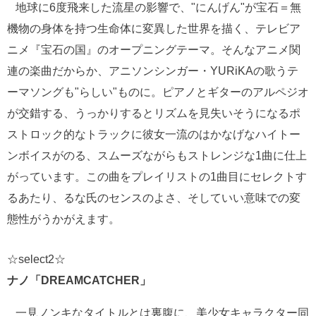
地球に6度飛来した流星の影響で、"にんげん"が宝石＝無
機物の身体を持つ生命体に変異した世界を描く、テレビア
ニメ『宝石の国』のオープニングテーマ。そんなアニメ関
連の楽曲だからか、アニソンシンガー・YURiKAの歌うテ
ーマソングも"らしい"ものに。ピアノとギターのアルペジオ
が交錯する、うっかりするとリズムを見失いそうになるポ
ストロック的なトラックに彼女一流のはかなげなハイトー
ンボイスがのる、スムーズながらもストレンジな1曲に仕上
がっています。この曲をプレイリストの1曲目にセレクトす
るあたり、るな氏のセンスのよさ、そしていい意味での変
態性がうかがえます。
☆select2☆
ナノ「DREAMCATCHER」
一見ノンキなタイトルとは裏腹に、美少女キャラクター同