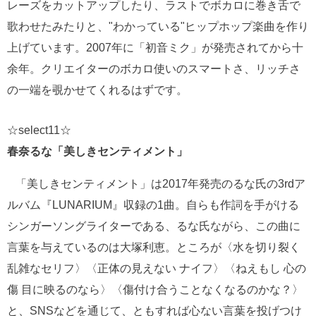
レーズをカットアップしたり、ラストでボカロに巻き舌で
歌わせたみたりと、"わかっている"ヒップホップ楽曲を作り
上げています。2007年に「初音ミク」が発売されてから十
余年。クリエイターのボカロ使いのスマートさ、リッチさ
の一端を覗かせてくれるはずです。
☆select11☆
春奈るな「美しきセンティメント」
「美しきセンティメント」は2017年発売のるな氏の3rdア
ルバム『LUNARIUM』収録の1曲。自らも作詞を手がける
シンガーソングライターである、るな氏ながら、この曲に
言葉を与えているのは大塚利恵。ところが〈水を切り裂く
乱雑なセリフ〉〈正体の見えない ナイフ〉〈ねえもし 心の
傷 目に映るのなら〉〈傷付け合うことなくなるのかな？〉
と、SNSなどを通じて、ともすれば心ない言葉を投げつけ