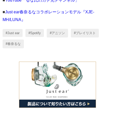
■
YouTube「るな氏のガチ充チャンネル」
■
Just ear春奈るなコラボレーションモデル『XJE-
MH/LUNA』
Just ear
Spotify
アニソン
プレイリスト
春奈るな