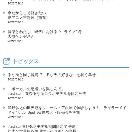
2022/03/16
今だからこそ聴きたい、
夏アニメ主題歌（前篇）
2022/03/16
音楽とわたし
現代における ″生ライブ″ 考
大槻ケンヂさん
2022/03/16
トピックス
るな氏と同じ音質で、るな氏の好きな曲を聴く幸せ
2022/03/16
「ボーカルの息遣いを楽しんで」
Just ear : 春奈るな氏コラボモデルを限定発売
2022/03/16
澤野弘之の世界観をソニーストア銀座で体験しよう！ テイラーメイ
ドイヤホン Just ear体験会・販売会を実施
2022/03/16
Just ear澤野弘之モデル期間限定で発売！
壮大な世界観を再現するイヤホンが登場