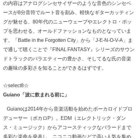
の内容はアナログシンセサイザーのような音色のシンセベ
ースが8分音符でルート音を刻み、軽快なギターカッティン
グが魅せる、80年代のニューウェーブやエレクトロ・ポッ
プを思わせる、オールドファッションなものとなっていま
す。「Battle in the Forgotten City」から「J-E-N-O-V-A」ま
で通して聴くことで『FINAL FANTASY』シリーズのサウン
ドトラックのバラエティーの豊かさ、そしてるな氏の音楽
の趣味の多彩さを知ることができるはずです。
☆select8☆
Guiano「波に飲まれる前に」
Guianoは2014年から音楽活動を始めたボーカロイドプロ
デューサー（ボカロP）。EDM（エレクトリック・ダン
ス・ミュージック）からアコースティックなバラードまで
多彩な楽曲を発表し、ニコニコ動画などで高い人気を集め