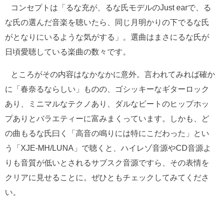
コンセプトは「るな充が、るな氏モデルのJust earで、る
な氏の選んだ音楽を聴いたら、同じ月明かりの下でるな氏
がとなりにいるような気がする」。選曲はまさにるな氏が
日頃愛聴している楽曲の数々です。
ところがその内容はなかなかに意外。言われてみれば確か
に「春奈るならしい」ものの、ゴシッキーなギターロック
あり、ミニマルなテクノあり、ダルなビートのヒップホッ
プありとバラエティーに富みまくっています。しかも、ど
の曲もるな氏曰く「高音の鳴りには特にこだわった」とい
う「XJE-MH/LUNA」で聴くと、ハイレゾ音源やCD音源よ
りも音質が低いとされるサブスク音源ですら、その表情を
クリアに見せることに。ぜひともチェックしてみてくださ
い。