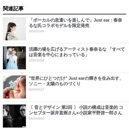
関連記事
「ボーカルの息遣いを楽しんで」Just ear : 春奈
るな氏コラボモデルを限定発売
2020/11/06
活躍の場を広げるアーティスト春奈るな 「すべて
は音楽を中心にまわっている」
2020/12/04
"世界にひとつだけ" Just earの輝きを生み出す、
ソニー・太陽のものづくり
2020/04/17
〔 音とデザイン 第2回 〕 小説の構成は音楽的 コ
ンセプター坂井直樹さん×小説家平野啓一郎さん
2020/03/02