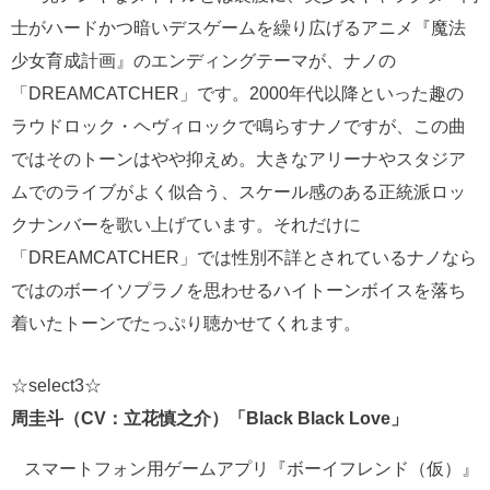
士がハードかつ暗いデスゲームを繰り広げるアニメ『魔法
少女育成計画』のエンディングテーマが、ナノの
「DREAMCATCHER」です。2000年代以降といった趣の
ラウドロック・ヘヴィロックで鳴らすナノですが、この曲
ではそのトーンはやや抑えめ。大きなアリーナやスタジア
ムでのライブがよく似合う、スケール感のある正統派ロッ
クナンバーを歌い上げています。それだけに
「DREAMCATCHER」では性別不詳とされているナノなら
ではのボーイソプラノを思わせるハイトーンボイスを落ち
着いたトーンでたっぷり聴かせてくれます。
☆select3☆
周圭斗（CV：立花慎之介）「Black Black Love」
スマートフォン用ゲームアプリ『ボーイフレンド（仮）』