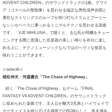
ADVENT CHILDREN』のサウンドトラックの1曲。クワイ
ア（ゴスペルの聖歌隊）を思わせる端正な男性混声合唱と
勇壮なストリングスのループが四つ打ちドラムとブーミー
なシンセベースに乗っかるミニマルテクノを思わせる楽曲
です。「XJE-MH/LUNA」で聴くと、るな氏が同機をチュー
ニングする際に意識した弦楽器の美しい鳴りを存分に楽し
める上に、テクノミュージックならではのヘヴィな低音も
味わうことができます。
☆select6☆
植松伸夫・河盛慶次「The Chase of Highway」
続く「The Chase of Highway」もゲーム『FINAL
FANTASY VII ADVENT CHILDREN』のサウンドトラック
に収められた楽曲です。主人公が敵方3兄弟とハイウェイで
カーチェイスを繰り広げる場面でのBGMらしく、疾走感あ