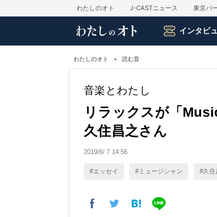
わたしのオト
J-CASTニュース
東京バ
インタビ
わたしのオト
読む音
音楽とわたし
リラックスが「Music
久住昌之さん
2019/6/ 7 14:56
エッセイ
ミュージシャン
久住