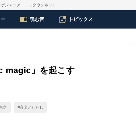
ーゲンマニア
Jタウンネット
ュー
読む音
トピックス
 magic」を起こす
昌之
音楽とわたし