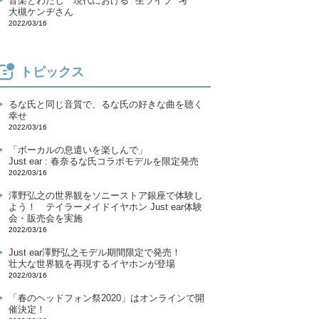
音楽とわたし
現代における ″生ライブ″ 考
大槻ケンヂさん
2022/03/16
トピックス
るな氏と同じ音質で、るな氏の好きな曲を聴く
幸せ
2022/03/16
「ボーカルの息遣いを楽しんで」
Just ear : 春奈るな氏コラボモデルを限定発売
2022/03/16
澤野弘之の世界観をソニーストア銀座で体験し
よう！ テイラーメイドイヤホン Just ear体験
会・販売会を実施
2022/03/16
Just ear澤野弘之モデル期間限定で発売！
壮大な世界観を再現するイヤホンが登場
2022/03/16
「春のヘッドフォン祭2020」はオンラインで開
催決定！