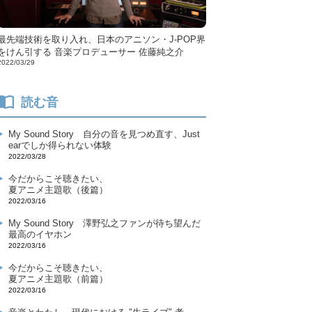
最先端技術を取り入れ、日本のアニソン・J-POP界
をけん引する 音楽プロデューサー 佐藤純之介
2022/03/29
読む音
My Sound Story
自分の音を見つめ直す、Just
earでしか得られない体験
2022/03/28
今だからこそ聴きたい、
夏アニメ主題歌（後篇）
2022/03/16
My Sound Story
澤野弘之ファンが待ち望んだ
最高のイヤホン
2022/03/16
今だからこそ聴きたい、
夏アニメ主題歌（前篇）
2022/03/16