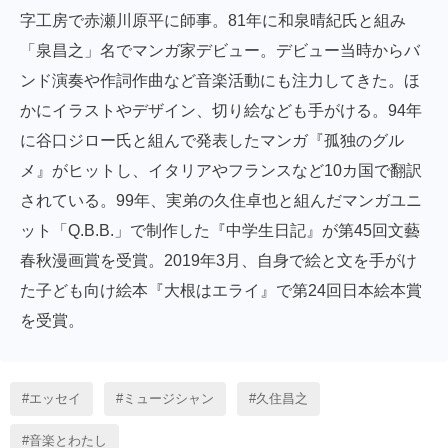
字工房で赤瀬川原平に師事。81年に和泉晴紀氏と組み
「泉昌之」名でマンガ家デビュー。デビュー当時からバ
ンド演奏や作詞作曲など音楽活動にも注力してきた。ほ
かにイラストやデザイン、切り絵なども手がける。94年
に谷口ジロー氏と組んで発表したマンガ『孤独のグル
メ』がヒットし、イタリアやフランスなど10カ国で翻訳
されている。99年、実弟の久住卓也と組んだマンガユニ
ット「Q.B.B.」で制作した『中学生日記』が第45回文藝
春秋漫画賞を受賞。2019年3月、自身で絵と文を手がけ
た子ども向け絵本『大根はエライ』で第24回日本絵本賞
を受賞。
エッセイ
ミュージシャン
久住昌之
音楽とわたし