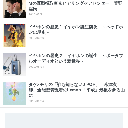
Mの耳型採取東京ヒアリングケアセンター 菅野
聡氏
2019/05/31
イヤホンの歴史 1 イヤホン誕生前夜 ～ヘッドホ
ンの歴史～
2019/04/26
イヤホンの歴史 2 イヤホンの誕生 ～ポータブ
ルオーディオという新世界～
2019/05/24
タケ×モリの「誰も知らないJ-POP」 米津玄
師、全能型表現者のLemon 「平成」最後を飾る曲
に
2019/05/24