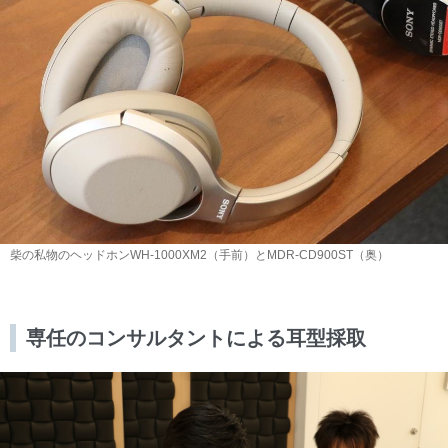
柴の私物のヘッドホンWH-1000XM2（手前）とMDR-CD900ST（奥）
専任のコンサルタントによる耳型採取