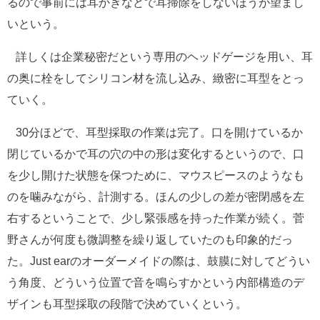
るので事前には耳かきなどで耳掃除をしないほうが望まし
いという。
詳しくは企業秘密だという専用のヘッドゲージを用い、耳
の奥に栓をしてシリコン材を流し込み、緻密に耳型をとっ
ていく。
30分ほどで、耳型採取の作業は完了。口を開けているか
閉じているかで耳の穴の中の形は変化するというので、口
を少し開けた状態を保つために、マウスピースのようなも
のを噛みながら、計測する。ほんの少しの差が密閉感を左
右するということで、少し緊張感を持った作業が続く。菅
野さんが何度も微調整を繰り返していたのも印象的だっ
た。Just earのオーダーメイドの際は、鼓膜に対してどうい
う角度、どういう位置で音を鳴らすかという内部構造のデ
ザインも耳型採取の段階で決めていくという。