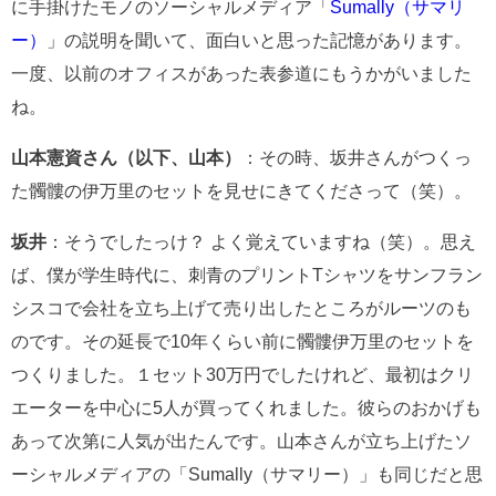
に手掛けたモノのソーシャルメディア「
Sumally（サマリ
ー）
」の説明を聞いて、面白いと思った記憶があります。
一度、以前のオフィスがあった表参道にもうかがいました
ね。
山本憲資さん（以下、山本）
：その時、坂井さんがつくっ
た髑髏の伊万里のセットを見せにきてくださって（笑）。
坂井
：そうでしたっけ？ よく覚えていますね（笑）。思え
ば、僕が学生時代に、刺青のプリントTシャツをサンフラン
シスコで会社を立ち上げて売り出したところがルーツのも
のです。その延長で10年くらい前に髑髏伊万里のセットを
つくりました。１セット30万円でしたけれど、最初はクリ
エーターを中心に5人が買ってくれました。彼らのおかげも
あって次第に人気が出たんです。山本さんが立ち上げたソ
ーシャルメディアの「Sumally（サマリー）」も同じだと思