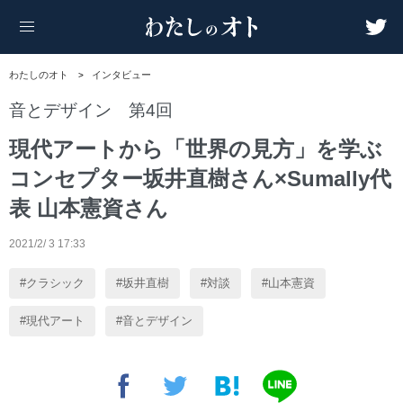
わたしのオト
インタビュー
音とデザイン 第4回
現代アートから「世界の見方」を学ぶ
コンセプター坂井直樹さん×Sumally代
表 山本憲資さん
2021/2/ 3 17:33
クラシック
坂井直樹
対談
山本憲資
現代アート
音とデザイン