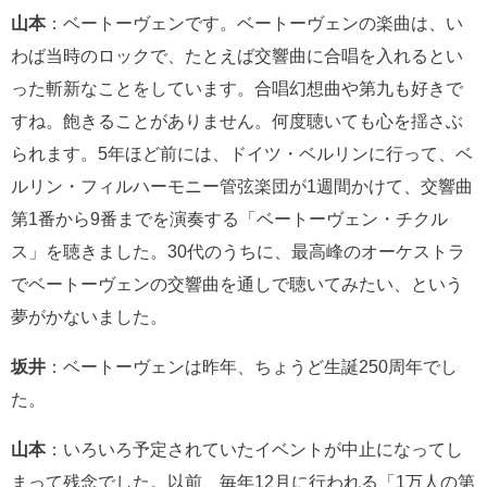
山本
：ベートーヴェンです。ベートーヴェンの楽曲は、い
わば当時のロックで、たとえば交響曲に合唱を入れるとい
った斬新なことをしています。合唱幻想曲や第九も好きで
すね。飽きることがありません。何度聴いても心を揺さぶ
られます。5年ほど前には、ドイツ・ベルリンに行って、ベ
ルリン・フィルハーモニー管弦楽団が1週間かけて、交響曲
第1番から9番までを演奏する「ベートーヴェン・チクル
ス」を聴きました。30代のうちに、最高峰のオーケストラ
でベートーヴェンの交響曲を通しで聴いてみたい、という
夢がかないました。
坂井
：ベートーヴェンは昨年、ちょうど生誕250周年でし
た。
山本
：いろいろ予定されていたイベントが中止になってし
まって残念でした。以前、毎年12月に行われる「1万人の第