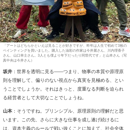
「アートはどちらかといえば見ることが好きですが、昨年は人生で初めて3枚の
ペインティングを買いました。購入した油彩の作家は今井麗さん、川内理香子
さん、山口幸士さん。3人とも僕より年下だったり同世代です」と山本さん（写
真中央は今井さん）
坂井
：世界を透明に見る――つまり、物事の本質や原理原
則を理解して、偏りのない視点から真実を見極める、とい
うことでしょうか。それはきっと、度重なる判断を迫られ
る経営者として大切なことでしょうね。
山本
：そうですね。プリンシプル、原理原則の理解だと思
います。この先、さらに大きな仕事を成し遂げ続けるに
は、資本主義のルールで戦い抜くことに加えて、社会全体