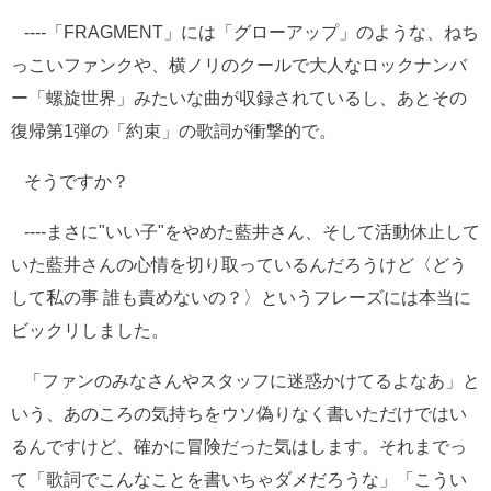
----「FRAGMENT」には「グローアップ」のような、ねち
っこいファンクや、横ノリのクールで大人なロックナンバ
ー「螺旋世界」みたいな曲が収録されているし、あとその
復帰第1弾の「約束」の歌詞が衝撃的で。
そうですか？
----まさに"いい子"をやめた藍井さん、そして活動休止して
いた藍井さんの心情を切り取っているんだろうけど〈どう
して私の事 誰も責めないの？〉というフレーズには本当に
ビックリしました。
「ファンのみなさんやスタッフに迷惑かけてるよなあ」と
いう、あのころの気持ちをウソ偽りなく書いただけではい
るんですけど、確かに冒険だった気はします。それまでっ
て「歌詞でこんなことを書いちゃダメだろうな」「こうい