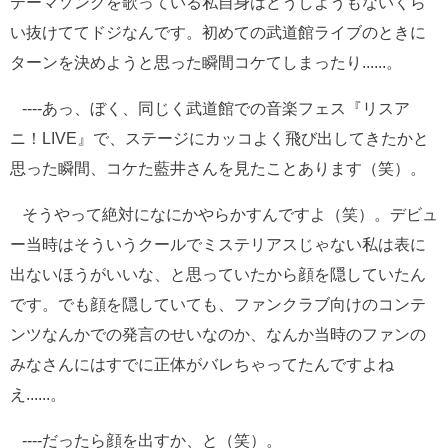
テーマソングを歌っている私自身はどうしようもないくら
い抜けててドジなんです。初めての武道館ライブのときに
ターンを決めようと思った瞬間コケてしまったり......。
----あっ、ぼく、同じく武道館での音楽フェス『リスア
ニ！LIVE』で、ステージにカッコよく飛び出してきたかと
思った瞬間、コケた藍井さんを見たことあります（笑）。
そうやって絶対になにかやらかすんですよ（笑）。デビュ
ー当時はそういうクールでミステリアスじゃない私は表に
出ないほうがいいな、と思っていたから顔を隠していたん
です。でも顔を隠していても、ファンクラブ向けのコンテ
ンツなんかでの発言のせいなのか、なんか当時のファンの
みなさんにはすでに正体がバレちゃってたんですよね
え......。
----だったら顔を出すか、と（笑）。