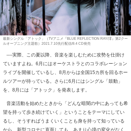
最新シングル「アトック」（TVアニメ『BLUE REFLECTION RAY/澪』第2クー
ルオープニング主題歌）2021.7.10先行配信/8.4 CD発売
----実際、この夏以降、音楽を楽しむために攻勢を仕掛け
ていますよね。6月にはオーケストラとのコラボレーション
ライブを開催しているし、8月からは全国15カ所を回るホー
ルツアーが待っている。さらに6月にはシングル「鼓動」
を、8月には「アトック」を発表します。
音楽活動を始めたときから「どんな暗闇の中にあっても希
望を持って歩き続けていく」ということをテーマにしてい
るし、そうすればうまくいくことも身を持って知っている
から、新型コロナに直面しても、あまり心境の変化がなく