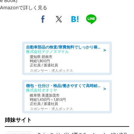
e Book)
Amazonで詳しく見る
自動車部品の検査/寮費無料でしっかり稼げる denso aichi
＞
株式会社テクノスマイル
愛知県 碧南市
時給1,800円
正社員 / 派遣社員
スポンサー：求人ボックス
梱包・仕分け・検品/働きやすくて高時給の仕分け作業長期休暇充実/残業なし
＞
株式会社オオミヤ
岐阜県 美濃加茂市
時給1,450円～1,813円
正社員 / 派遣社員
スポンサー：求人ボックス
姉妹サイト