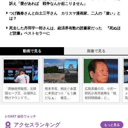
訴え「愛があれば 戦争なんか起こりません」
つげ義春さんと白土三平さん カリスマ漫画家、二人の「違い」と
は？
死去した丹羽宇一郎さんは、経済界有数の読書家だった 『死ぬほ
ど読書』ベストセラーに
動画で見る
画像で見る
「異物使用疑惑」元韓
熊本市長、相次ぐ余震
広島原爆の日、小沢一
張
国セーブ王、出場停止
に本音ぽつり「もう嫌
郎氏が高市政権を「戦
ォ
明けマウンドで...
だなぁ」 被災...
前回帰路線」と...
気
J-CAST 会社ウォッチ
アクセスランキング
もっと見る