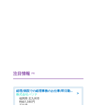
注目情報
PR
経理/病院での経理事務のお仕事/即日勤務可/車通勤可/経理/一般事務
＞
株式会社パソナ
福岡県 北九州市
時給1,380円
正社員