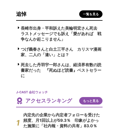
追悼
一覧を見る
長崎市出身・平和訴えた美輪明宏さん死去
ラストメッセージでも訴え「愛があれば 戦
争なんか起こりません」
つげ義春さんと白土三平さん カリスマ漫画
家、二人の「違い」とは？
死去した丹羽宇一郎さんは、経済界有数の読
書家だった 『死ぬほど読書』ベストセラー
に
J-CAST 会社ウォッチ
アクセスランキング
もっと見る
内定先の企業から内定者フォローを受けた
頻度、月1回以上が59.3％ 印象がよかっ
た施策に「社内報・資料の共有」83.0％