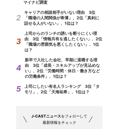
マイナビ調査
キャリアの相談相手がいない理由 3位
「職場の人間関係が希薄」、2位「真剣に
話せる人がいない」、1位は？
上司からのランチの誘いを断りにくい理
由 3位「情報共有を逃したくない」、2位
「職場の雰囲気を悪くしたくない」、1位
は？
新卒で入社した会社、早期に退職する理
由 3位「成長・スキルアップが見込めな
い」、2位「労働時間・休日・働き方など
の労働条件」、1位は？
上司にしたい有名人ランキング 3位「タ
モリ」、2位「天海祐希」、1位は？
J-CASTニュース
をフォローして
最新情報をチェック