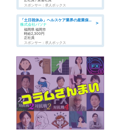
スポンサー：求人ボックス
「土日祝休み」ヘルスケア業界の産業保健師/高時給/未経験OK/要資格:保健師、正看護師
＞
株式会社パソナ
福岡県 福岡市
時給2,300円
正社員
スポンサー：求人ボックス