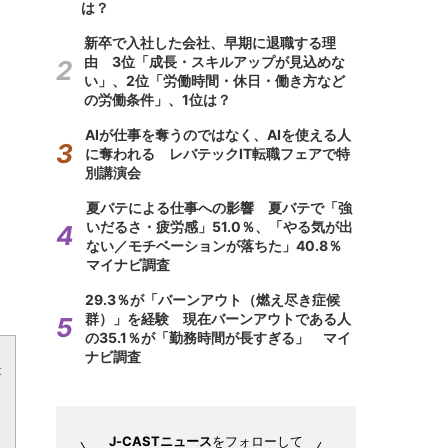
は？
新卒で入社した会社、早期に退職する理
由 3位「成長・スキルアップが見込めな
い」、2位「労働時間・休日・働き方など
の労働条件」、1位は？
AIが仕事を奪うのではなく、AIを使える人
に奪われる レバテックIT転職フェアで特
別講演会
夏バテによる仕事への影響 夏バテで「強
いだるさ・疲労感」51.0％、「やる気が出
ない／モチベーションが落ちた」40.8％
マイナビ調査
29.3％が「バーンアウト（燃え尽き症候
群）」を経験 現在バーンアウトである人
の35.1％が「勤務時間が長すぎる」 マイ
ナビ調査
事
J-CASTニュース
をフォローして