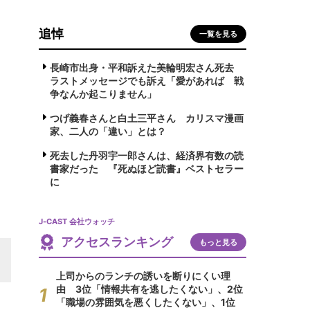
追悼
一覧を見る
長崎市出身・平和訴えた美輪明宏さん死去
ラストメッセージでも訴え「愛があれば 戦
争なんか起こりません」
つげ義春さんと白土三平さん カリスマ漫画
家、二人の「違い」とは？
死去した丹羽宇一郎さんは、経済界有数の読
書家だった 『死ぬほど読書』ベストセラー
に
J-CAST 会社ウォッチ
アクセスランキング
もっと見る
上司からのランチの誘いを断りにくい理
由 3位「情報共有を逃したくない」、2位
「職場の雰囲気を悪くしたくない」、1位