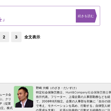
続きを読む
を」
2
3
全文表示
野崎 大輔（のざき・だいすけ）
特定社会保険労務士、
Hunt&Company社会保険労務士
ュータ会
務所
代表。フリーター、上場企業の人事部勤務などを経
ぶ。クリ
て、2008年8月独立。企業の人事部を対象に「自分の頭
P（従業
で考え、モチベーションを高め、行動する」自律型人材
独立。株式
の育成を支援し、社員が自発的に行動する組織作りに注