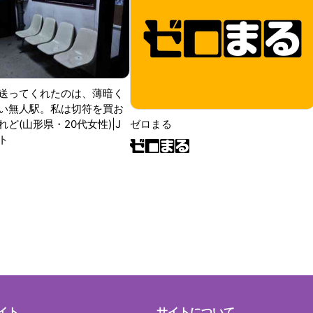
送ってくれたのは、薄暗く
い無人駅。私は切符を買お
ど(山形県・20代女性)|J
ゼロまる
ト
イト
サイトについて