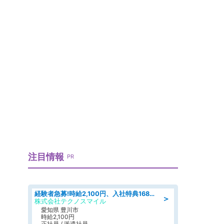
注目情報
PR
経験者急募!時給2,100円、入社特典168万円の自動車製造業務/トヨタ自動車/tutumi
＞
株式会社テクノスマイル
愛知県 豊川市
時給2,100円
正社員 / 派遣社員