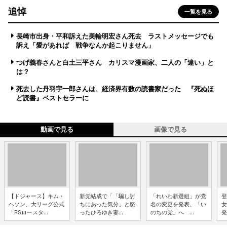
追悼
一覧を見る
長崎市出身・平和訴えた美輪明宏さん死去 ラストメッセージでも
訴え「愛があれば 戦争なんか起こりません」
つげ義春さんと白土三平さん カリスマ漫画家、二人の「違い」と
は？
死去した丹羽宇一郎さんは、経済界有数の読書家だった 『死ぬほ
ど読書』ベストセラーに
動画で見る
画像で見る
【ドジャース】キム・
新党結成で「「騙し討
「れいわ新選組」が党
登
ヘソン、大リーグ公式
ちにあった気分」と怒
名の変更を発表、「い
女
「PSロースタ...
ったひろゆき妻...
のちの党」へ ...
発