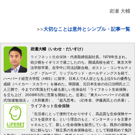
岩瀬 大輔
>>
大切なことは意外とシンプル・記事一覧
岩瀬大輔（いわせ・だいすけ）
ライフネット生命保険
・代表取締役副社長。1976年生まれ。
幼少期をイギリスで過ごしたのち、開成高校を経て、東京大学
法学部卒業。在学中に司法試験合格。ボストン・コンサルティ
ング・グループ、リップルウッド・ホールディングスを経て、
ハーバード経営大学院（HBS）に留学。日本人で4人目となる上位5％の優秀な
成績（ベイカー・スカラー）を修めた。帰国後、元日本生命の出口治明氏と二
人三脚で、今までの常識を打ち破る新しい生保会社「ライフネット生命保険」
を立ち上げ、2008年5月に営業を開始した。近著に『東大×ハーバードの岩瀬
式!加速勉強法 』（大和書房）、『超凡思考』（幻冬舎、伊藤真氏との共著）。
ライフネット生命保険
「生活者にとって便利でわかりやすく、高品質な生命保険サー
ビスを提供する」という理念のもと、インターネットを主要チ
ャネルとして、新しい生命保険を販売している。既存の保険会
社に頼らない「独立系の生命保険会社」として戦後初めて免許