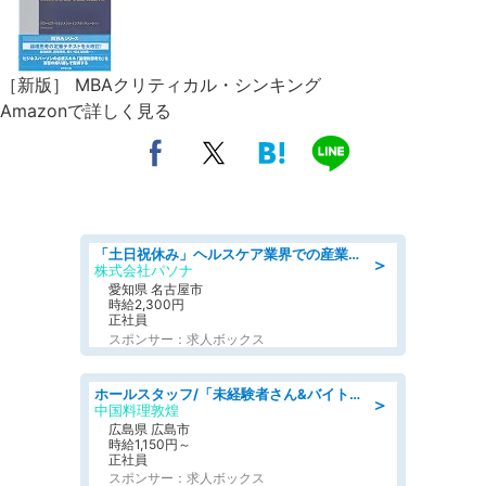
［新版］ MBAクリティカル・シンキング
Amazonで詳しく見る
「土日祝休み」ヘルスケア業界での産業保健師業務/看護師/高時給/未経験OK/要資格:正看護師
＞
株式会社パソナ
愛知県 名古屋市
時給2,300円
正社員
スポンサー：求人ボックス
ホールスタッフ/「未経験者さん&バイトデビューも大歓迎」残業ほぼなし×1日3時間〜勤務OK!フォロー体制も充実/広島県/広島市南区
＞
中国料理敦煌
広島県 広島市
時給1,150円～
正社員
スポンサー：求人ボックス