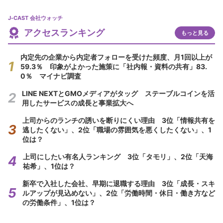
J-CAST 会社ウォッチ
アクセスランキング
もっと見る
内定先の企業から内定者フォローを受けた頻度、月1回以上が
59.3％ 印象がよかった施策に「社内報・資料の共有」83.
0％ マイナビ調査
LINE NEXTとGMOメディアがタッグ ステーブルコインを活
用したサービスの成長と事業拡大へ
上司からのランチの誘いを断りにくい理由 3位「情報共有を
逃したくない」、2位「職場の雰囲気を悪くしたくない」、1
位は？
上司にしたい有名人ランキング 3位「タモリ」、2位「天海
祐希」、1位は？
新卒で入社した会社、早期に退職する理由 3位「成長・スキ
ルアップが見込めない」、2位「労働時間・休日・働き方など
の労働条件」、1位は？