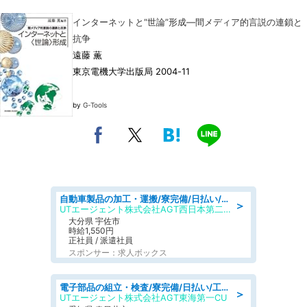
インターネットと“世論”形成―間メディア的言説の連鎖と
抗争
遠藤 薫
東京電機大学出版局 2004-11
by
G-Tools
自動車製品の加工・運搬/寮完備/日払い/工場・製造
＞
UTエージェント株式会社AGT西日本第二CU
大分県 宇佐市
時給1,550円
正社員 / 派遣社員
スポンサー：求人ボックス
電子部品の組立・検査/寮完備/日払い/工場・製造
＞
UTエージェント株式会社AGT東海第一CU