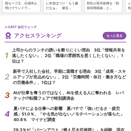
国セーブ王、出場停止
に本音ぽつり「もう嫌
郎氏が高市政権を「戦
ォ
明けマウンドで...
だなぁ」 被災...
前回帰路線」と...
気
J-CAST 会社ウォッチ
アクセスランキング
もっと見る
上司からのランチの誘いを断りにくい理由 3位「情報共有を
逃したくない」、2位「職場の雰囲気を悪くしたくない」、1
位は？
新卒で入社した会社、早期に退職する理由 3位「成長・スキ
ルアップが見込めない」、2位「労働時間・休日・働き方など
の労働条件」、1位は？
AIが仕事を奪うのではなく、AIを使える人に奪われる レバ
テックIT転職フェアで特別講演会
夏バテによる仕事への影響 夏バテで「強いだるさ・疲労
感」51.0％、「やる気が出ない／モチベーションが落ちた」
40.8％ マイナビ調査
29.3％が「バーンアウト（燃え尽き症候群）」を経験 現在