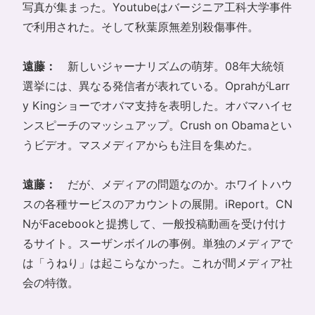
写真が集まった。Youtubeはバージニア工科大学事件
で利用された。そして秋葉原無差別殺傷事件。
遠藤：
新しいジャーナリズムの萌芽。08年大統領
選挙には、異なる発信者が表れている。OprahがLarr
y Kingショーでオバマ支持を表明した。オバマハイセ
ンスピーチのマッシュアップ。Crush on Obamaとい
うビデオ。マスメディアからも注目を集めた。
遠藤：
だが、メディアの問題なのか。ホワイトハウ
スの各種サービスのアカウントの展開。
iReport
。
CN
N
が
Facebook
と提携して、一般投稿動画を受け付け
るサイト。スーザンボイルの事例。単独のメディアで
は「うねり」は起こらなかった。これが間メディア社
会の特徴。