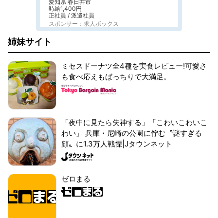
愛知県 春日井市
時給1,400円
正社員 / 派遣社員
スポンサー：求人ボックス
姉妹サイト
ミセスドーナツ全4種を実食レビュー!可愛さ
も食べ応えもばっちりで大満足。
「夜中に見たら失神する」「こわいこわいこ
わい」 兵庫・尼崎の公園に佇む〝謎すぎる
顔〟に1.3万人戦慄|Jタウンネット
ゼロまる