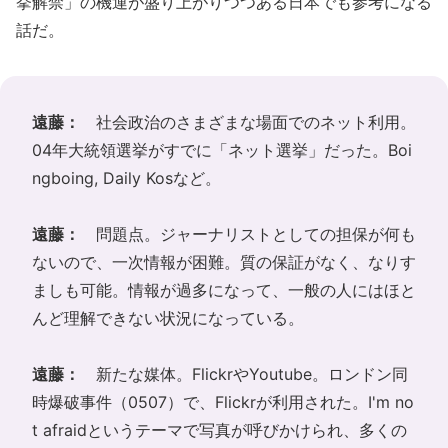
挙解禁」の機運が盛り上がりつつある日本でも参考になる
話だ。
遠藤：
社会政治のさまざまな場面でのネット利用。
04年大統領選挙がすでに「ネット選挙」だった。Boi
ngboing, Daily Kosなど。
遠藤：
問題点。ジャーナリストとしての担保が何も
ないので、一次情報が困難。質の保証がなく、なりす
ましも可能。情報が過多になって、一般の人にはほと
んど理解できない状況になっている。
遠藤：
新たな媒体。
Flickr
や
Youtube
。ロンドン同
時爆破事件（0507）で、Flickrが利用された。I'm no
t afraidというテーマで写真が呼びかけられ、多くの