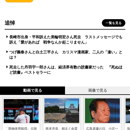
追悼
一覧を見る
長崎市出身・平和訴えた美輪明宏さん死去 ラストメッセージでも
訴え「愛があれば 戦争なんか起こりません」
つげ義春さんと白土三平さん カリスマ漫画家、二人の「違い」と
は？
死去した丹羽宇一郎さんは、経済界有数の読書家だった 『死ぬほ
ど読書』ベストセラーに
動画で見る
画像で見る
「異物使用疑惑」元韓
熊本市長、相次ぐ余震
広島原爆の日、小沢一
張