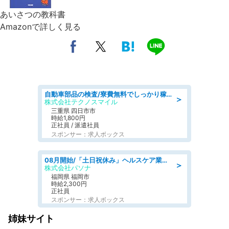
あいさつの教科書
Amazonで詳しく見る
自動車部品の検査/寮費無料でしっかり稼げる denso aichi
＞
株式会社テクノスマイル
三重県 四日市市
時給1,800円
正社員 / 派遣社員
スポンサー：求人ボックス
08月開始/「土日祝休み」ヘルスケア業界の産業保健師/高時給/未経験OK/要資格:保健師、正看護師
＞
株式会社パソナ
福岡県 福岡市
時給2,300円
正社員
スポンサー：求人ボックス
姉妹サイト