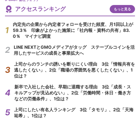
アクセスランキング
もっと見る
内定先の企業から内定者フォローを受けた頻度、月1回以上が
59.3％ 印象がよかった施策に「社内報・資料の共有」83.
0％ マイナビ調査
LINE NEXTとGMOメディアがタッグ ステーブルコインを活
用したサービスの成長と事業拡大へ
上司からのランチの誘いを断りにくい理由 3位「情報共有を
逃したくない」、2位「職場の雰囲気を悪くしたくない」、1
位は？
新卒で入社した会社、早期に退職する理由 3位「成長・ス
キルアップが見込めない」、2位「労働時間・休日・働き方
などの労働条件」、1位は？
上司にしたい有名人ランキング 3位「タモリ」、2位「天海
祐希」、1位は？