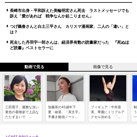
長崎市出身・平和訴えた美輪明宏さん死去 ラストメッセージでも
訴え「愛があれば 戦争なんか起こりません」
つげ義春さんと白土三平さん カリスマ漫画家、二人の「違い」と
は？
死去した丹羽宇一郎さんは、経済界有数の読書家だった 『死ぬほ
ど読書』ベストセラーに
動画で見る
画像で見る
三田寛子、優雅な淡い
加藤茶の45歳年下
フィギュア・中井亜
制
黄色の着物姿で上品な
妻・綾菜、「美文字」
美、華麗にトリプルア
う
たたずまいで ...
手書き勉強ノート...
クセル決める 「...
一
J-CAST 会社ウォッチ