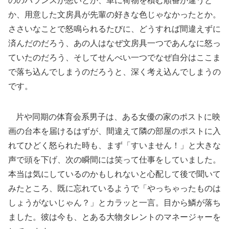
ののバランスが悪いとか、車に荷物を積む順番が違うと
か、用意した文房具が先輩の好きな色じゃなかったとか。
ささいなことで怒鳴られるたびに、どうすれば間違えずに
済んだのだろう、あの人はなぜ文房具一つであんなに怒っ
ていたのだろう、そしてせんべい一つでなぜ自分はここま
で落ち込んでしまうのだろうと、深く考え込んでしまうの
です。
片や同期の体育会系男子は、ある女優の家のポストに映
画の台本を届けるはずが、間違えて隣の部屋のポストに入
れてひどく怒られた時も、まず「すいません！」と大きな
声で頭を下げ、次の瞬間には笑って仕事をしていました。
本当は気にしているのかもしれないと心配して後で聞いて
みたところ、既に忘れているようで「やっちゃったものは
しょうがないじゃん？」とカラッと一言。目から鱗が落ち
ました。彼は今も、とある大物タレントのマネージャーを