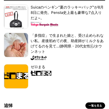
Suicaのペンギン"夏のラッキーバッグ"が8月
8日に発売。Pensta史上最も豪華な7点入り
だよ~。
「多指症」で生まれた娘と、受け止められな
い私。産後初めての夜、助産師がミルクをあ
げてるのを見て...(静岡県・20代女性)|Jタウ
ンネット
ゼロまる
追悼
一覧を見る