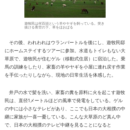
遊牧民は何百頭という羊やヤギを飼っている。突き
抜ける青空の下、草をほおばる
その後、われわれはウランバートルを後にし、遊牧民邸
にホームステイするツアーに参加。水道もトイレもない大
草原で、遊牧民が住むゲル（移動式住居）に宿泊した。乗
馬の訓練をしたり、家畜の羊やヤギを小屋に連れ戻す作業
を手伝ったりしながら、現地の日常生活を体感した。
井戸の水で髪を洗い、家畜の糞を原料に火を起こす遊牧
民は、直径1メートルほどの風車で発電をしている。ゲル
の中には小さなテレビがあり、ここでも日本の大相撲の中
継に家族が一喜一憂している。こんな大草原のど真ん中
で、日本の大相撲のテレビ中継を見ることになると