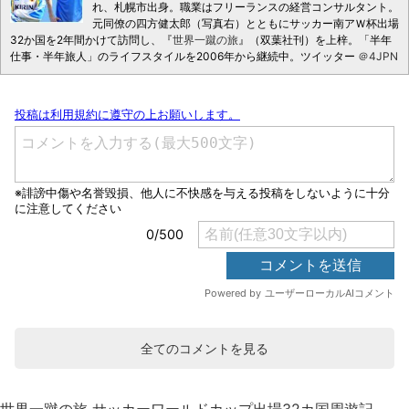
れ、札幌市出身。職業はフリーランスの経営コンサルタント。
元同僚の四方健太郎（写真右）とともにサッカー南アＷ杯出場
32か国を2年間かけて訪問し、『
世界一蹴の旅
』（双葉社刊）を上梓。「半年
仕事・半年旅人」のライフスタイルを2006年から継続中。ツイッター
＠4JPN
全てのコメントを見る