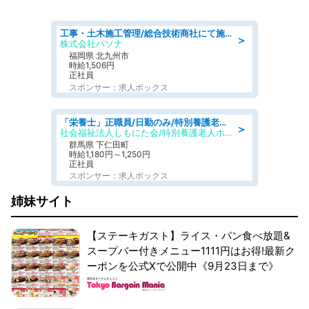
工事・土木施工管理/総合技術商社にて施工管理のお仕事/即日勤務可/車通勤可/工事・土木施工管理/生産・品質管理
＞
株式会社パソナ
福岡県 北九州市
時給1,506円
正社員
スポンサー：求人ボックス
「栄養士」正職員/日勤のみ/特別養護老人ホーム
＞
社会福祉法人しもにた会/特別養護老人ホーム かぶらの里
群馬県 下仁田町
時給1,180円～1,250円
正社員
スポンサー：求人ボックス
姉妹サイト
【ステーキガスト】ライス・パン食べ放題&
スープバー付きメニュー1111円はお得!最新ク
ーポンを公式Xで公開中《9月23日まで》