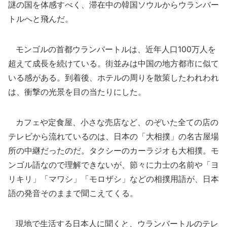
謎の国を体感すべく、滞在中の韓国ソウルからウランバー
トルへと飛んだ。
モンゴルの首都ウランバートルは、近年人口100万人を
超えて成長を続けている。街並みは中国の地方都市に似て
いる感がある。到着後、ホテルの周りを散策したわれわれ
は、衝撃の光景を目の当たりにした。
カフェや定食屋、小さな売店など、のぞいた全ての店の
テレビから流れているのは、日本の「大相撲」の名古屋場
所の中継だったのだ。タクシーのカーラジオも大相撲。モ
ンゴル語なので理解できないが、節々に力士の名前や「ヨ
リキリ」「マワシ」「モロザシ」などの相撲用語が、日本
語の発音そのままで聞こえてくる。
現地で生活する日本人に聞くと、ウランバートルのテレ