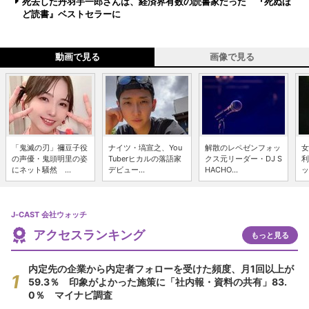
死去した丹羽宇一郎さんは、経済界有数の読書家だった 『死ぬほ
ど読書』ベストセラーに
動画で見る
画像で見る
「鬼滅の刃」禰豆子役
ナイツ・塙宣之、You
解散のレペゼンフォッ
女
の声優・鬼頭明里の姿
Tuberヒカルの落語家
クス元リーダー・DJ S
利
にネット騒然 ...
デビュー...
HACHO...
ッ
J-CAST 会社ウォッチ
アクセスランキング
もっと見る
内定先の企業から内定者フォローを受けた頻度、月1回以上が
59.3％ 印象がよかった施策に「社内報・資料の共有」83.
0％ マイナビ調査