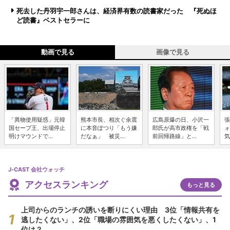
死去した丹羽宇一郎さんは、経済界有数の読書家だった 『死ぬほ
ど読書』ベストセラーに
動画で見る
画像で見る
「異物使用疑惑」元韓
熊本市長、相次ぐ余震
広島原爆の日、小沢一
張
国セーブ王、出場停止
に本音ぽつり「もう嫌
郎氏が高市政権を「戦
ォ
明けマウンドで...
だなぁ」 被災...
前回帰路線」と...
気
J-CAST 会社ウォッチ
アクセスランキング
もっと見る
上司からのランチの誘いを断りにくい理由 3位「情報共有を
逃したくない」、2位「職場の雰囲気を悪くしたくない」、1
位は？