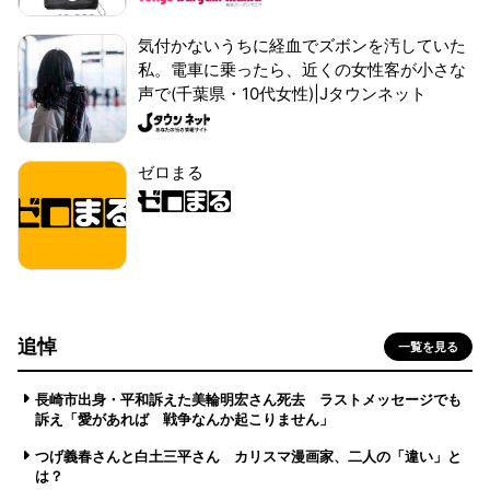
気付かないうちに経血でズボンを汚していた
私。電車に乗ったら、近くの女性客が小さな
声で(千葉県・10代女性)|Jタウンネット
ゼロまる
追悼
一覧を見る
長崎市出身・平和訴えた美輪明宏さん死去 ラストメッセージでも
訴え「愛があれば 戦争なんか起こりません」
つげ義春さんと白土三平さん カリスマ漫画家、二人の「違い」と
は？