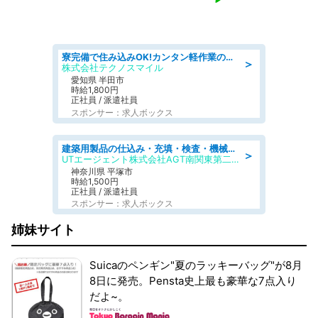
寮完備で住み込みOK!カンタン軽作業のお仕事 denso aichi
＞
株式会社テクノスマイル
愛知県 半田市
時給1,800円
正社員 / 派遣社員
スポンサー：求人ボックス
建築用製品の仕込み・充填・検査・機械操作/寮完備/日払い/工場・製造
＞
UTエージェント株式会社AGT南関東第二CU
神奈川県 平塚市
時給1,500円
正社員 / 派遣社員
スポンサー：求人ボックス
姉妹サイト
Suicaのペンギン"夏のラッキーバッグ"が8月
8日に発売。Pensta史上最も豪華な7点入り
だよ~。