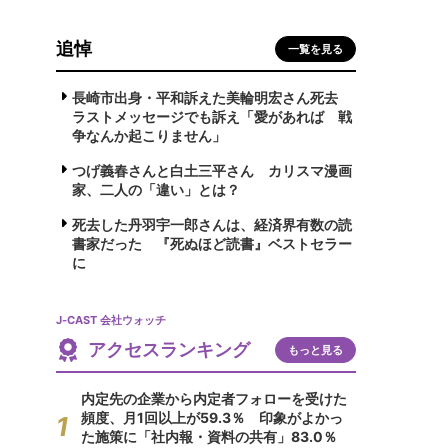
追悼
一覧を見る
長崎市出身・平和訴えた美輪明宏さん死去
ラストメッセージでも訴え「愛があれば 戦
争なんか起こりません」
つげ義春さんと白土三平さん カリスマ漫画
家、二人の「違い」とは？
死去した丹羽宇一郎さんは、経済界有数の読
書家だった 『死ぬほど読書』ベストセラー
に
J-CAST 会社ウォッチ
アクセスランキング
もっと見る
内定先の企業から内定者フォローを受けた
頻度、月1回以上が59.3％ 印象がよかっ
た施策に「社内報・資料の共有」83.0％