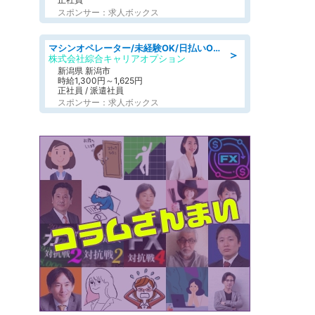
スポンサー：求人ボックス
マシンオペレーター/未経験OK/日払いOK/寮完備/交替制/20・30・40代活躍中
＞
株式会社綜合キャリアオプション
新潟県 新潟市
時給1,300円～1,625円
正社員 / 派遣社員
スポンサー：求人ボックス