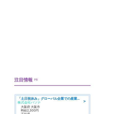
注目情報
PR
「土日祝休み」グローバル企業での産業保健のお仕事/保健師/高時給/残業なし/服装自由/要資格:保健師
＞
株式会社パソナ
大阪府 大阪市
時給2,300円
正社員