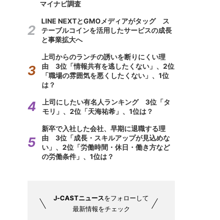
マイナビ調査
LINE NEXTとGMOメディアがタッグ ス
テーブルコインを活用したサービスの成長
と事業拡大へ
上司からのランチの誘いを断りにくい理
由 3位「情報共有を逃したくない」、2位
「職場の雰囲気を悪くしたくない」、1位
は？
上司にしたい有名人ランキング 3位「タ
モリ」、2位「天海祐希」、1位は？
新卒で入社した会社、早期に退職する理
由 3位「成長・スキルアップが見込めな
い」、2位「労働時間・休日・働き方など
の労働条件」、1位は？
J-CASTニュース
をフォローして
最新情報をチェック