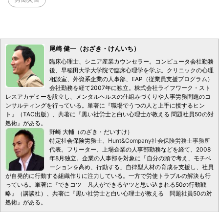
尾崎 健一（おざき・けんいち）
臨床心理士、シニア産業カウンセラー。コンピュータ会社勤務
後、早稲田大学大学院で臨床心理学を学ぶ。クリニックの心理
相談室、外資系企業の人事部、EAP（従業員支援プログラム）
会社勤務を経て2007年に独立。株式会社ライフワーク・スト
レスアカデミーを設立し、メンタルヘルスの仕組みづくりや人事労務問題のコ
ンサルティングを行っている。単著に『職場でうつの人と上手に接するヒン
ト』（TAC出版）、共著に『黒い社労士と白い心理士が教える 問題社員50の対
処術』がある。
野崎 大輔（のざき・だいすけ）
特定社会保険労務士、
Hunt&Company社会保険労務士事務所
代表。フリーター、上場企業の人事部勤務などを経て、2008
年8月独立。企業の人事部を対象に「自分の頭で考え、モチベ
ーションを高め、行動する」自律型人材の育成を支援し、社員
が自発的に行動する組織作りに注力している。一方で労使トラブルの解決も行
っている。単著に『できコツ 凡人ができるヤツと思い込まれる50の行動戦
略』（講談社）、共著に『黒い社労士と白い心理士が教える 問題社員50の対
処術』がある。