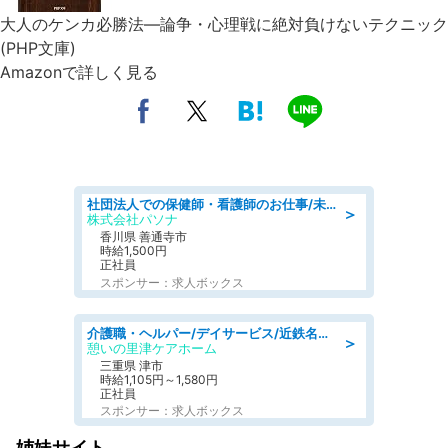
大人のケンカ必勝法―論争・心理戦に絶対負けないテクニック
(PHP文庫)
Amazonで詳しく見る
社団法人での保健師・看護師のお仕事/未経験OK/要資格:普通免許、保健師、正看護師
＞
株式会社パソナ
香川県 善通寺市
時給1,500円
正社員
スポンサー：求人ボックス
介護職・ヘルパー/デイサービス/近鉄名古屋線 高田本山/津市/三重県
＞
憩いの里津ケアホーム
三重県 津市
時給1,105円～1,580円
正社員
スポンサー：求人ボックス
姉妹サイト