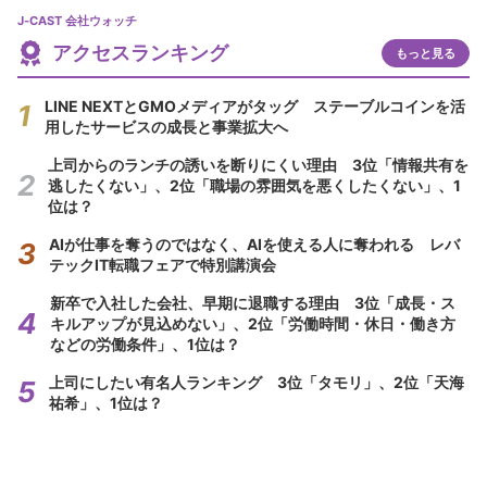
J-CAST 会社ウォッチ
アクセスランキング
もっと見る
LINE NEXTとGMOメディアがタッグ ステーブルコインを活
用したサービスの成長と事業拡大へ
上司からのランチの誘いを断りにくい理由 3位「情報共有を
逃したくない」、2位「職場の雰囲気を悪くしたくない」、1
位は？
AIが仕事を奪うのではなく、AIを使える人に奪われる レバ
テックIT転職フェアで特別講演会
新卒で入社した会社、早期に退職する理由 3位「成長・ス
キルアップが見込めない」、2位「労働時間・休日・働き方
などの労働条件」、1位は？
上司にしたい有名人ランキング 3位「タモリ」、2位「天海
祐希」、1位は？