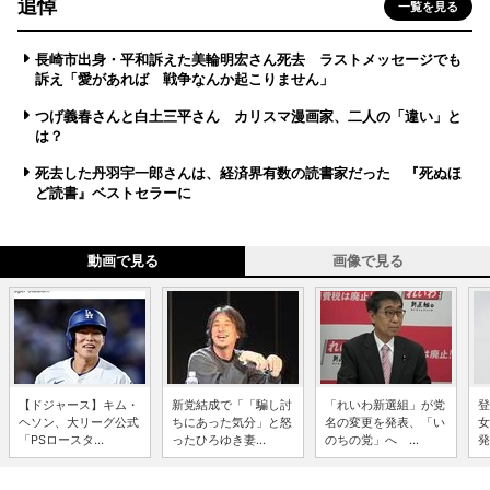
追悼
一覧を見る
長崎市出身・平和訴えた美輪明宏さん死去 ラストメッセージでも
訴え「愛があれば 戦争なんか起こりません」
つげ義春さんと白土三平さん カリスマ漫画家、二人の「違い」と
は？
死去した丹羽宇一郎さんは、経済界有数の読書家だった 『死ぬほ
ど読書』ベストセラーに
動画で見る
画像で見る
【ドジャース】キム・
新党結成で「「騙し討
「れいわ新選組」が党
登
ヘソン、大リーグ公式
ちにあった気分」と怒
名の変更を発表、「い
女
「PSロースタ...
ったひろゆき妻...
のちの党」へ ...
発