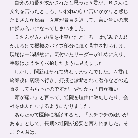
自分の順番を抜かされたと思ったＡ君が、Ｂさんに
文句を言ったところ、いわれのない言いがかりと感じ
たＢさんが反論。Ａ君が暴言を返して、言い争いの末
に揉み合いになってしまいました。
ＢさんがＡ君の肩を小突いたところ、はずみでＡ君
がよろけて機械のパイプ部分に強く背中を打ち付け、
現場は一時騒然に。気付いたリーダーが止めに入り、
事態はようやく収拾したように見えました。
しかし、問題はそれで終わりませんでした。Ａ君は
終業後に病院へ行き、打撲と診断されて湿布などの処
置をしてもらったのですが、翌朝から「首が痛い」
「頭が痛い」と言って、通院を理由に遅刻したり、会
社を休んだりするようになりました。
あらためて医師に相談すると、「ムチウチの疑いが
ある」として、長期の通院が必要と言われました。そ
こでＡ君は、