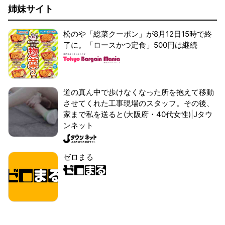
姉妹サイト
松のや「総菜クーポン」が8月12日15時で終
了に。「ロースかつ定食」500円は継続
道の真ん中で歩けなくなった所を抱えて移動
させてくれた工事現場のスタッフ。その後、
家まで私を送ると(大阪府・40代女性)|Jタウ
ンネット
ゼロまる