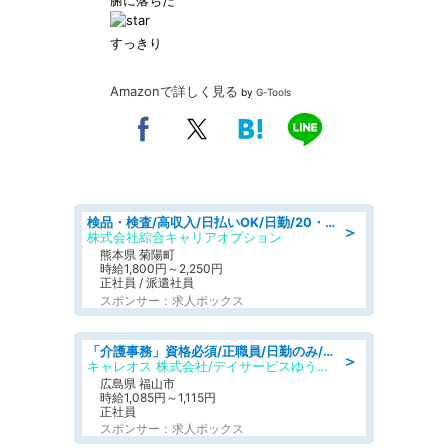
腑に落ちた
すっきり
Amazonで詳しく見る
by
G-Tools
検品・検査/高収入/日払いOK/日勤/20・30・40代活躍中/製造 工場
＞
株式会社綜合キャリアオプション
熊本県 菊陽町
時給1,800円～2,250円
正社員 / 派遣社員
スポンサー：求人ボックス
「介護事務」資格必須/正職員/日勤のみ/デイサービス
＞
キャレオス 株式会社/デイサービスゆうゆう南本庄
広島県 福山市
時給1,085円～1,115円
正社員
スポンサー：求人ボックス