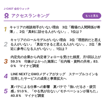
J-CAST 会社ウォッチ
アクセスランキング
もっと見る
キャリアの相談相手がいない理由 3位「職場の人間関係が希
薄」、2位「真剣に話せる人がいない」、1位は？
キャリアのロールモデルがいない理由 3位「理想的だと思え
る人がいない」「真似できると思える人がいない」、2位「身
近に参考になる人がいない」、1位は？
内定先の企業から内定者フォローを受けた頻度、月1回以上が
59.3％ 印象がよかった施策に「社内報・資料の共有」83.
0％ マイナビ調査
LINE NEXTとGMOメディアがタッグ ステーブルコインを
活用したサービスの成長と事業拡大へ
夏バテによる仕事への影響 夏バテで「強いだるさ・疲労
感」51.0％、「やる気が出ない／モチベーションが落ちた」
40.8％ マイナビ調査