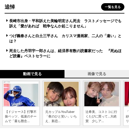
追悼
一覧を見る
長崎市出身・平和訴えた美輪明宏さん死去 ラストメッセージでも
訴え「愛があれば 戦争なんか起こりません」
つげ義春さんと白土三平さん カリスマ漫画家、二人の「違い」と
は？
死去した丹羽宇一郎さんは、経済界有数の読書家だった 『死ぬほ
ど読書』ベストセラーに
動画で見る
画像で見る
【ドジャース】打撃不
元カップルYouTuber
辻希美、コストコに行
「
振ベッツ、低迷のチー
「夜のひと笑い」いち
くたびに買って...大絶
紗
ムで「最も懸念...
え、新恋...
賛 少しア...
リ