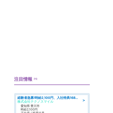
注目情報
PR
経験者急募!時給2,100円、入社特典168万円の自動車製造業務/トヨタ自動車/tutumi
＞
株式会社テクノスマイル
愛知県 豊川市
時給2,100円
正社員 / 派遣社員