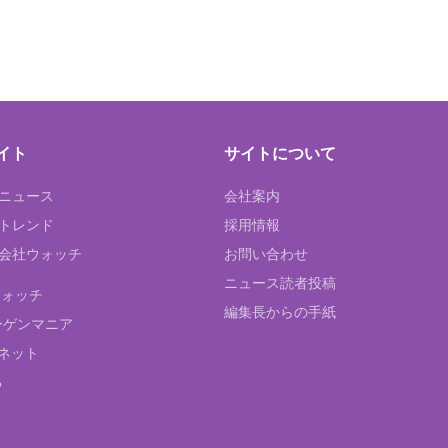
イト
サイトについて
Tニュース
会社案内
Tトレンド
採用情報
ST会社ウォッチ
お問い合わせ
ニュース読者投稿
ウォッチ
編集長からの手紙
ーゲンマニア
ネット
る