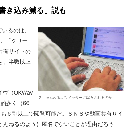
書き込み減る」説も
ているのは、
割。「グリー」
共有サイトの
も、半数以上
。
ヴ（OKWav
２ちゃんねるはツイッターに駆逐されるのか
的多く（66.
」も６割以上で閲覧可能だ。ＳＮＳや動画共有サイ
ゃんねるのように匿名でないことが理由だろう