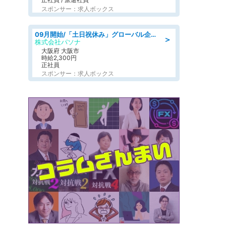
スポンサー：求人ボックス
09月開始/「土日祝休み」グローバル企業での産業保健のお仕事/保健師/高時給/残業なし/服装自由
＞
株式会社パソナ
大阪府 大阪市
時給2,300円
正社員
スポンサー：求人ボックス