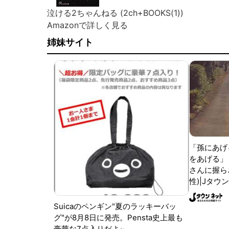
泣ける2ちゃんねる (2ch+BOOKS(1))
Amazonで詳しく見る
姉妹サイト
「孫にあげ
をあげる」
さんに握ら
性)|Jタウ
Suicaのペンギン"夏のラッキーバッ
グ"が8月8日に発売。Pensta史上最も
豪華な7点入りだよ~。