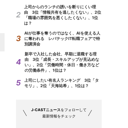
上司からのランチの誘いを断りにくい理
由 3位「情報共有を逃したくない」、2位
「職場の雰囲気を悪くしたくない」、1位
は？
AIが仕事を奪うのではなく、AIを使える人
に奪われる レバテックIT転職フェアで特
別講演会
新卒で入社した会社、早期に退職する理
由 3位「成長・スキルアップが見込めな
い」、2位「労働時間・休日・働き方など
の労働条件」、1位は？
上司にしたい有名人ランキング 3位「タ
モリ」、2位「天海祐希」、1位は？
J-CASTニュース
をフォローして
最新情報をチェック