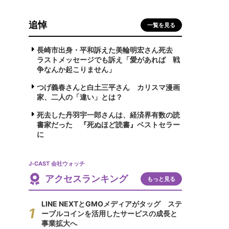
追悼
一覧を見る
長崎市出身・平和訴えた美輪明宏さん死去
ラストメッセージでも訴え「愛があれば 戦
争なんか起こりません」
つげ義春さんと白土三平さん カリスマ漫画
家、二人の「違い」とは？
死去した丹羽宇一郎さんは、経済界有数の読
書家だった 『死ぬほど読書』ベストセラー
に
J-CAST 会社ウォッチ
アクセスランキング
もっと見る
LINE NEXTとGMOメディアがタッグ ステ
ーブルコインを活用したサービスの成長と
事業拡大へ