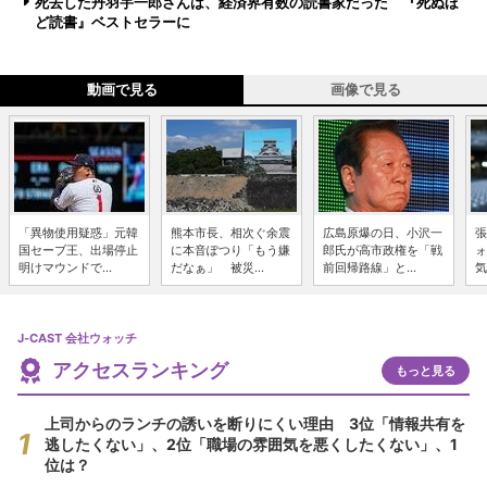
死去した丹羽宇一郎さんは、経済界有数の読書家だった 『死ぬほ
ど読書』ベストセラーに
動画で見る
画像で見る
「異物使用疑惑」元韓
熊本市長、相次ぐ余震
広島原爆の日、小沢一
張
国セーブ王、出場停止
に本音ぽつり「もう嫌
郎氏が高市政権を「戦
ォ
明けマウンドで...
だなぁ」 被災...
前回帰路線」と...
気
J-CAST 会社ウォッチ
アクセスランキング
もっと見る
上司からのランチの誘いを断りにくい理由 3位「情報共有を
逃したくない」、2位「職場の雰囲気を悪くしたくない」、1
位は？