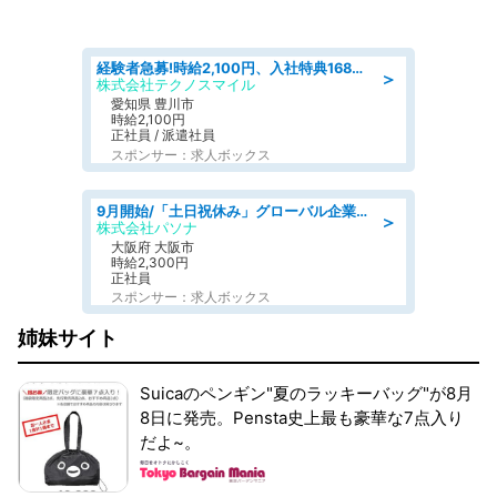
経験者急募!時給2,100円、入社特典168万円の自動車製造業務/トヨタ自動車/tutumi
＞
株式会社テクノスマイル
愛知県 豊川市
時給2,100円
正社員 / 派遣社員
スポンサー：求人ボックス
9月開始/「土日祝休み」グローバル企業での産業保健のお仕事/保健師/高時給/残業なし/服装自由
＞
株式会社パソナ
大阪府 大阪市
時給2,300円
正社員
スポンサー：求人ボックス
姉妹サイト
Suicaのペンギン"夏のラッキーバッグ"が8月
8日に発売。Pensta史上最も豪華な7点入り
だよ~。