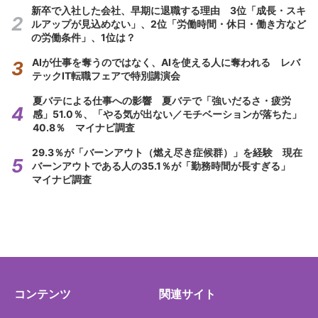
新卒で入社した会社、早期に退職する理由 3位「成長・スキ
ルアップが見込めない」、2位「労働時間・休日・働き方など
の労働条件」、1位は？
AIが仕事を奪うのではなく、AIを使える人に奪われる レバ
テックIT転職フェアで特別講演会
夏バテによる仕事への影響 夏バテで「強いだるさ・疲労
感」51.0％、「やる気が出ない／モチベーションが落ちた」
40.8％ マイナビ調査
29.3％が「バーンアウト（燃え尽き症候群）」を経験 現在
バーンアウトである人の35.1％が「勤務時間が長すぎる」
マイナビ調査
コンテンツ
関連サイト