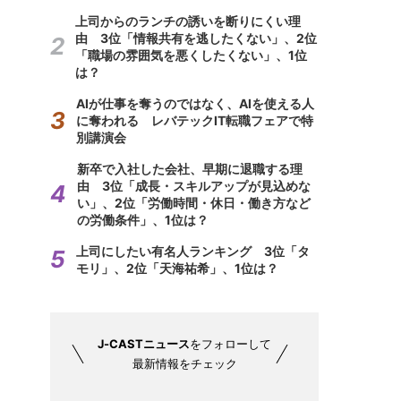
上司からのランチの誘いを断りにくい理
由 3位「情報共有を逃したくない」、2位
「職場の雰囲気を悪くしたくない」、1位
は？
AIが仕事を奪うのではなく、AIを使える人
に奪われる レバテックIT転職フェアで特
別講演会
新卒で入社した会社、早期に退職する理
由 3位「成長・スキルアップが見込めな
い」、2位「労働時間・休日・働き方など
の労働条件」、1位は？
上司にしたい有名人ランキング 3位「タ
モリ」、2位「天海祐希」、1位は？
J-CASTニュース
をフォローして
最新情報をチェック