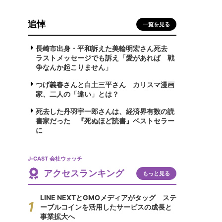
追悼
一覧を見る
長崎市出身・平和訴えた美輪明宏さん死去
ラストメッセージでも訴え「愛があれば 戦
争なんか起こりません」
つげ義春さんと白土三平さん カリスマ漫画
家、二人の「違い」とは？
死去した丹羽宇一郎さんは、経済界有数の読
書家だった 『死ぬほど読書』ベストセラー
に
J-CAST 会社ウォッチ
アクセスランキング
もっと見る
LINE NEXTとGMOメディアがタッグ ステ
ーブルコインを活用したサービスの成長と
事業拡大へ