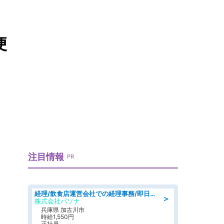
便
注目情報
PR
経理/飲食店運営会社での経理事務/即日勤務可/車通勤可/経理/一般事務
＞
株式会社パソナ
兵庫県 加古川市
時給1,550円
正社員