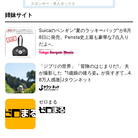
スポンサー：求人ボックス
姉妹サイト
Suicaのペンギン"夏のラッキーバッグ"が8月
8日に発売。Pensta史上最も豪華な7点入り
だよ~。
「ジブリの世界」「冒険のはじまりだ!」 夫
が撮影した〝1歳娘の後ろ姿〟が良すぎて...4.
8万人感激|Jタウンネット
ゼロまる