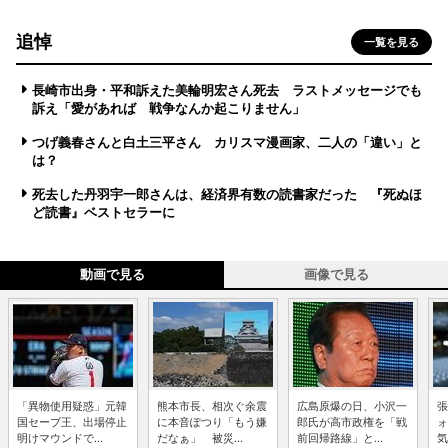
追悼
一覧を見る
長崎市出身・平和訴えた美輪明宏さん死去 ラストメッセージでも
訴え「愛があれば 戦争なんか起こりません」
つげ義春さんと白土三平さん カリスマ漫画家、二人の「違い」と
は？
死去した丹羽宇一郎さんは、経済界有数の読書家だった 『死ぬほ
ど読書』ベストセラーに
動画で見る
画像で見る
「異物使用疑惑」元韓
熊本市長、相次ぐ余震
広島原爆の日、小沢一
張
国セーブ王、出場停止
に本音ぽつり「もう嫌
郎氏が高市政権を「戦
ォ
明けマウンドで...
だなぁ」 被災...
前回帰路線」と...
気