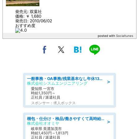
発売元: 双葉社
価格: ￥ 1,680
発売日: 2010/06/02
おすすめ度
posted with
Socialtunes
一般事務・OA事務/残業基本なし年休130日社保完備の一般・調達事務
＞
株式会社シスムエンジニアリング
愛知県 一宮市
時給1,350円～
正社員 / 派遣社員
スポンサー：求人ボックス
梱包・仕分け・検品/働きやすくて高時給の仕分け作業長期休暇充実/残業なし
＞
株式会社オオミヤ
岐阜県 美濃加茂市
時給1,450円～1,813円
正社員 / 派遣社員